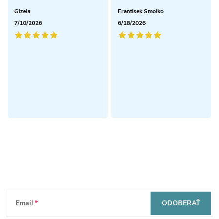
Gizela
Frantisek Smolko
7/10/2026
6/18/2026
Odoberať newsletter
Z
Email
ODOBERAŤ