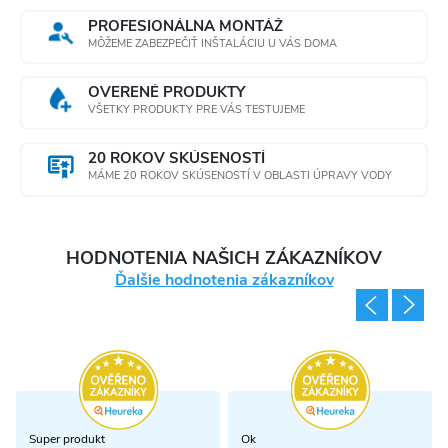
y
PROFESIONÁLNA MONTÁŽ
MÔŽEME ZABEZPEČIŤ INŠTALÁCIU U VÁS DOMA
v
ý
OVERENÉ PRODUKTY
VŠETKY PRODUKTY PRE VÁS TESTUJEME
p
20 ROKOV SKÚSENOSTÍ
i
MÁME 20 ROKOV SKÚSENOSTÍ V OBLASTI ÚPRAVY VODY
s
u
HODNOTENIA NAŠICH ZÁKAZNÍKOV
Ďalšie hodnotenia zákazníkov
Super produkt
Ok