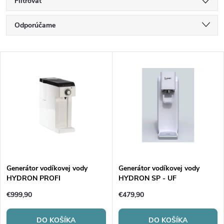
Filtrovať
R
Odporúčame
a
Najlacnejšie
V
Najdrahšie
d
ý
Najpredávanejšie
e
p
Abecedne
n
i
i
s
e
Generátor vodíkovej vody
Generátor vodíkovej vody
HYDRON PROFI
HYDRON SP - UF
p
p
€999,90
€479,90
r
DO KOŠÍKA
DO KOŠÍKA