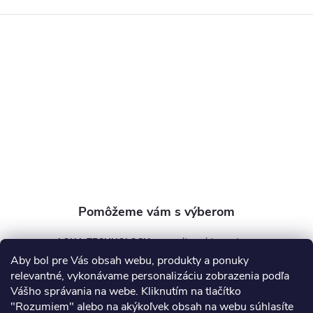
á
p
ä
t
i
e
AQUA TECHNOLOGY s.r.o.
Aby bol pre Vás obsah webu, produkty a ponuky
info
@
aquatechnology.sk
relevantné, vykonávame personalizáciu zobrazenia podľa
Vášho správania na webe. Kliknutím na tlačítko
+421 911 991 394
"Rozumiem" alebo na akýkoľvek obsah na webu súhlasíte