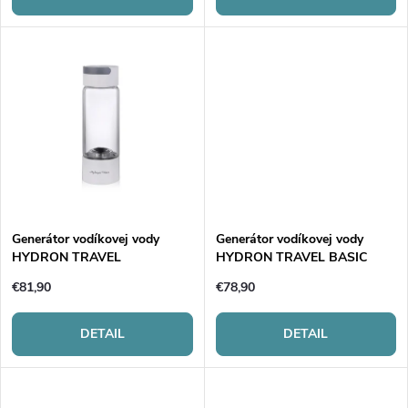
r
o
o
d
d
u
u
k
k
t
t
o
Generátor vodíkovej vody
Generátor vodíkovej vody
HYDRON TRAVEL
HYDRON TRAVEL BASIC
o
v
€81,90
€78,90
v
DETAIL
DETAIL