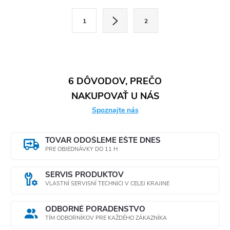
l
S
1
2
t
á
r
d
á
a
n
6 DÔVODOV, PREČO
k
c
NAKUPOVAŤ U NÁS
o
Spoznajte nás
i
v
a
e
TOVAR ODOŠLEME EŠTE DNES
n
PRE OBJEDNÁVKY DO 11 H
p
i
e
r
SERVIS PRODUKTOV
VLASTNÍ SERVISNÍ TECHNICI V CELEJ KRAJINE
v
ODBORNÉ PORADENSTVO
k
TÍM ODBORNÍKOV PRE KAŽDÉHO ZÁKAZNÍKA