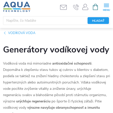
Prejsť
NÁKUPN
KOŠÍK
na
obsah
HĽADAŤ
VODÍKOVÁ VODA
Generátory vodíkovej vody
Vodíková voda má mimoriadne
antioxidačné schopnosti
.
Dopomáha k zlepšeniu stavu tukov aj cukrov u klientov s diabetom,
podieľa se taktiež na znížení hladiny cholesterolu a zlepšení stavu pri
hypertenzných alebo autoimunitných poruchách. Vďaka vodíkovej
vode pocítite zvýšenie vitality a zníženie únavy, urýchľuje
regeneráciu svalov a blahodárne pôsobí proti stárnutiu organizmu,
výrazne
urýchľuje regeneráciu
po športe či fyzickej záťaži. Pitie
vodíkovej vody
výrazne navyšuje obranyschopnosť a imunitu