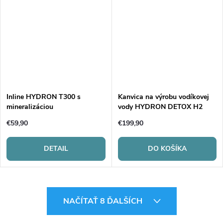
Inline HYDRON T300 s
Kanvica na výrobu vodíkovej
mineralizáciou
vody HYDRON DETOX H2
€59,90
€199,90
DETAIL
DO KOŠÍKA
O
NAČÍTAŤ 8 ĎALŠÍCH
v