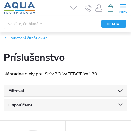
Prejsť
NÁKUPN
KOŠÍK
na
obsah
HĽADAŤ
Robotické čističe okien
Príslušenstvo
Náhradné diely pre SYMBO WEEBOT W130.
Filtrovať
R
Odporúčame
a
Najlacnejšie
V
Najdrahšie