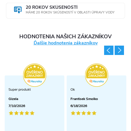
y
20 ROKOV SKÚSENOSTÍ
MÁME 20 ROKOV SKÚSENOSTÍ V OBLASTI ÚPRAVY VODY
v
ý
HODNOTENIA NAŠICH ZÁKAZNÍKOV
p
Ďalšie hodnotenia zákazníkov
i
s
u
Super produkt
Ok
Gizela
Frantisek Smolko
7/10/2026
6/18/2026