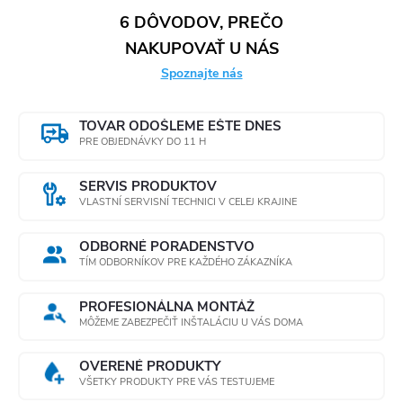
u
l
k
6 DÔVODOV, PREČO
k
NAKUPOVAŤ U NÁS
á
t
Spoznajte nás
d
t
o
a
TOVAR ODOŠLEME EŠTE DNES
o
PRE OBJEDNÁVKY DO 11 H
v
c
v
SERVIS PRODUKTOV
i
VLASTNÍ SERVISNÍ TECHNICI V CELEJ KRAJINE
e
ODBORNÉ PORADENSTVO
TÍM ODBORNÍKOV PRE KAŽDÉHO ZÁKAZNÍKA
p
r
PROFESIONÁLNA MONTÁŽ
MÔŽEME ZABEZPEČIŤ INŠTALÁCIU U VÁS DOMA
v
OVERENÉ PRODUKTY
k
VŠETKY PRODUKTY PRE VÁS TESTUJEME