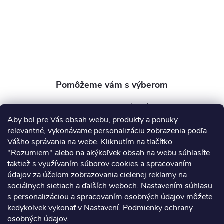
t
i
e
AQUA TECHNOLOGY s.r.o.
Aby bol pre Vás obsah webu, produkty a ponuky
info
@
aquatechnology.sk
relevantné, vykonávame personalizáciu zobrazenia podľa
Vášho správania na webe. Kliknutím na tlačítko
+421 911 991 394
"Rozumiem" alebo na akýkoľvek obsah na webu súhlasíte
taktiež s využívaním
súborov cookies
a spracovaním
údajov za účelom zobrazovania cielenej reklamy na
sociálnych sietiach a ďalších weboch. Nastavením súhlasu
Informácie pre vás
s personalizáciou a spracovaním osobných údajov môžete
kedykoľvek vykonať v Nastavení.
Podmienky ochrany
osobných údajov.
Kontakty
Obchodné podmienky
Technický dotazník