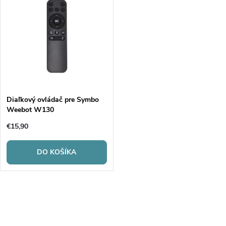
d
ý
Najpredávanejšie
e
p
Abecedne
n
i
i
s
e
Diaľkový ovládač pre Symbo
Weebot W130
p
p
€15,90
r
r
DO KOŠÍKA
o
o
d
O
d
u
v