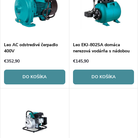
e
p
Abecedne
n
i
i
s
e
Leo AC odstredivé čerpadlo
Leo EKJ-802SA domáca
400V
nerezová vodárňa s nádobou
p
p
€352,90
€145,90
r
r
DO KOŠÍKA
DO KOŠÍKA
o
o
d
d
u
u
k