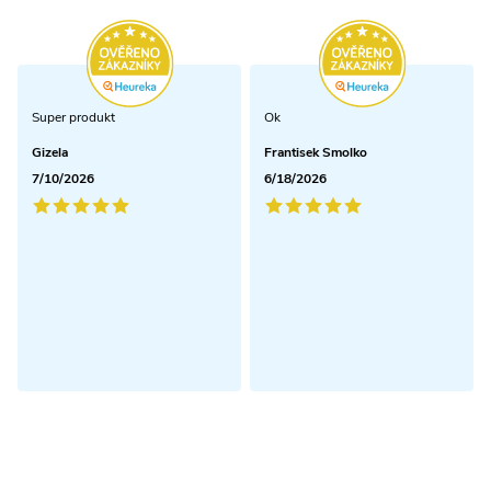
s
u
Super produkt
Ok
Gizela
Frantisek Smolko
7/10/2026
6/18/2026