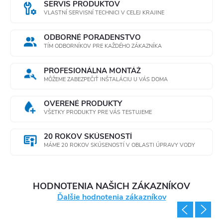
SERVIS PRODUKTOV
i
VLASTNÍ SERVISNÍ TECHNICI V CELEJ KRAJINE
e
ODBORNÉ PORADENSTVO
TÍM ODBORNÍKOV PRE KAŽDÉHO ZÁKAZNÍKA
p
r
PROFESIONÁLNA MONTÁŽ
MÔŽEME ZABEZPEČIŤ INŠTALÁCIU U VÁS DOMA
v
OVERENÉ PRODUKTY
k
VŠETKY PRODUKTY PRE VÁS TESTUJEME
y
20 ROKOV SKÚSENOSTÍ
MÁME 20 ROKOV SKÚSENOSTÍ V OBLASTI ÚPRAVY VODY
v
ý
HODNOTENIA NAŠICH ZÁKAZNÍKOV
p
Ďalšie hodnotenia zákazníkov
i