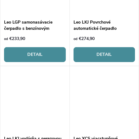
k
t
t
o
Leo LGP samonasávacie
Leo LKJ Povrchové
čerpadlo s benzínovým
automatické čerpadlo
o
pohonom
v
€233,90
€274,90
od
od
v
DETAIL
DETAIL
Leo LKJ vodárňa s nerezovou
Leo XCS viacstupňové