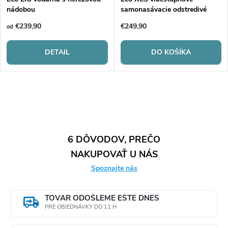
nádobou
samonasávacie odstredivé
čerpadlo
€239,90
€249,90
od
DETAIL
DO KOŠÍKA
O
v
l
6 DÔVODOV, PREČO
NAKUPOVAŤ U NÁS
á
Spoznajte nás
d
a
TOVAR ODOŠLEME EŠTE DNES
PRE OBJEDNÁVKY DO 11 H
c