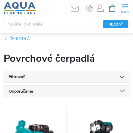
Prejsť
NÁKUPN
KOŠÍK
na
obsah
HĽADAŤ
ČERPADLÁ
Povrchové čerpadlá
Filtrovať
R
Odporúčame
a
Najlacnejšie
V
Najdrahšie
d
ý
Najpredávanejšie