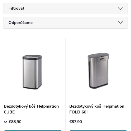
Filtrovať
R
Odporúčame
a
Najlacnejšie
V
Najdrahšie
d
ý
Najpredávanejšie
e
p
Abecedne
n
i
i
s
e
Bezdotykový kôš Helpmation
Bezdotykový kôš Helpmation
CUBE
FOLD 60 l
p
p
€88,90
€87,90
od