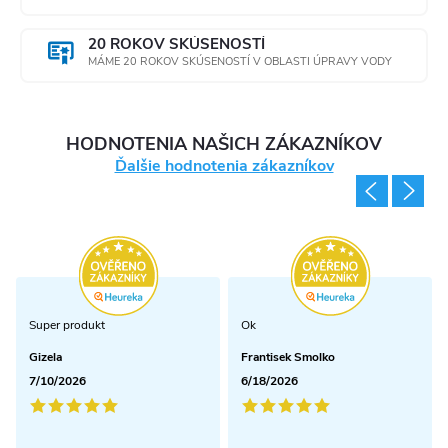
k
y
20 ROKOV SKÚSENOSTÍ
MÁME 20 ROKOV SKÚSENOSTÍ V OBLASTI ÚPRAVY VODY
v
ý
HODNOTENIA NAŠICH ZÁKAZNÍKOV
p
Ďalšie hodnotenia zákazníkov
i
s
u
Super produkt
Ok
Gizela
Frantisek Smolko
7/10/2026
6/18/2026