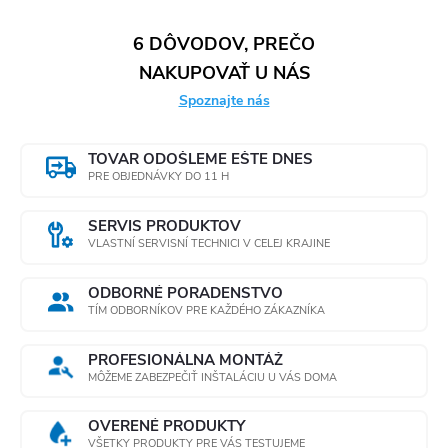
v
l
6 DÔVODOV, PREČO
NAKUPOVAŤ U NÁS
á
Spoznajte nás
d
a
TOVAR ODOŠLEME EŠTE DNES
PRE OBJEDNÁVKY DO 11 H
c
SERVIS PRODUKTOV
i
VLASTNÍ SERVISNÍ TECHNICI V CELEJ KRAJINE
e
ODBORNÉ PORADENSTVO
TÍM ODBORNÍKOV PRE KAŽDÉHO ZÁKAZNÍKA
p
r
PROFESIONÁLNA MONTÁŽ
MÔŽEME ZABEZPEČIŤ INŠTALÁCIU U VÁS DOMA
v
OVERENÉ PRODUKTY
VŠETKY PRODUKTY PRE VÁS TESTUJEME