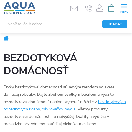
Prejsť
NÁKUPN
KOŠÍK
na
obsah
HĽADAŤ
Domov
BEZDOTYKOVÁ
DOMÁCNOSŤ
Prvky bezdotykovej domácnosti sú
novým trendom
vo svete
domácej robotiky.
Dajte zbohom všetkým bacilom
a využite
bezdotykovú domácnosť naplno. Vyberať môžete z
bezdotykových
odpadkových košov
,
dávkovačov mydla
. Všetky produkty
bezdotykovej domácnosti sú
najvyššej kvality
a vydržia v
prevádzke bez výmeny batérií aj niekoľko mesiacov.