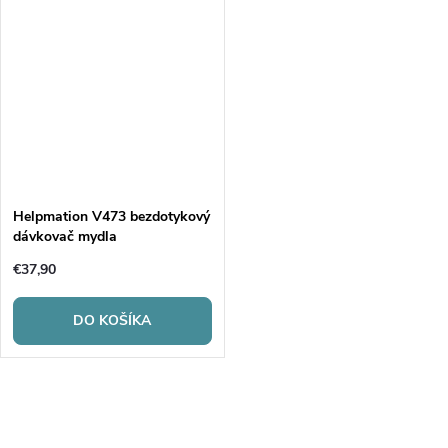
Helpmation V473 bezdotykový
dávkovač mydla
€37,90
DO KOŠÍKA
O