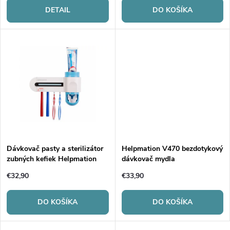
r
r
DETAIL
DO KOŠÍKA
o
o
d
d
u
u
k
k
t
t
o
Dávkovač pasty a sterilizátor
Helpmation V470 bezdotykový
zubných kefiek Helpmation
dávkovač mydla
o
GFS-302
v
€32,90
€33,90
v
DO KOŠÍKA
DO KOŠÍKA