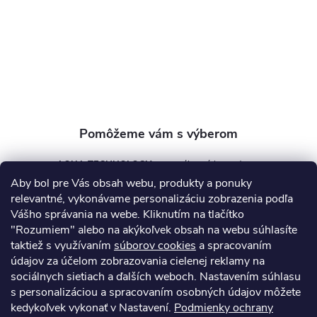
t
i
e
AQUA TECHNOLOGY s.r.o.
Aby bol pre Vás obsah webu, produkty a ponuky
info
@
aquatechnology.sk
relevantné, vykonávame personalizáciu zobrazenia podľa
Vášho správania na webe. Kliknutím na tlačítko
+421 911 991 394
"Rozumiem" alebo na akýkoľvek obsah na webu súhlasíte
taktiež s využívaním
súborov cookies
a spracovaním
údajov za účelom zobrazovania cielenej reklamy na
sociálnych sietiach a ďalších weboch. Nastavením súhlasu
Informácie pre vás
s personalizáciou a spracovaním osobných údajov môžete
kedykoľvek vykonať v Nastavení.
Podmienky ochrany