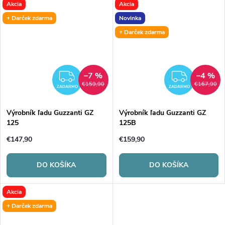
Akcia
Akcia
+ Darček zdarma
Novinka
+ Darček zdarma
–7 %
–4 %
ZADARMO
ZADA
€159,90
€167,90
ZADARMO
ZADARMO
Výrobník ľadu Guzzanti GZ
Výrobník ľadu Guzzanti GZ
125
125B
€147,90
€159,90
DO KOŠÍKA
DO KOŠÍKA
Akcia
+ Darček zdarma