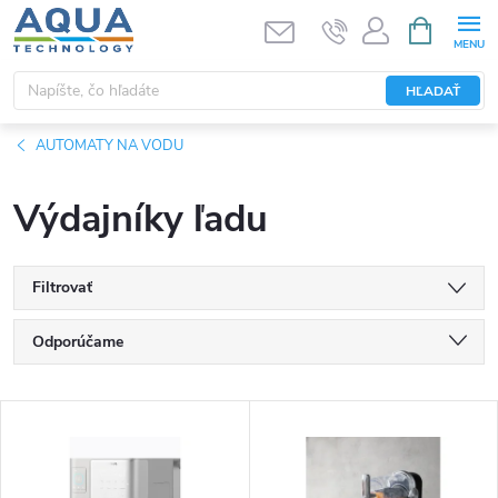
Prejsť
NÁKUPN
KOŠÍK
na
obsah
HĽADAŤ
AUTOMATY NA VODU
Výdajníky ľadu
Filtrovať
R
Odporúčame
a
Najlacnejšie
V
Najdrahšie
d
ý
Najpredávanejšie