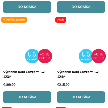
DO KOŠÍKA
DO KOŠÍKA
+ Darček zdarma
Akcia
–5 %
–6 %
ZADARMO
ZADA
€211,90
€231,90
ZADARMO
ZADARMO
Výrobník ľadu Guzzanti GZ
Výrobník ľadu Guzzanti GZ
123A
124A
€199,90
€215,90
DO KOŠÍKA
DO KOŠÍKA