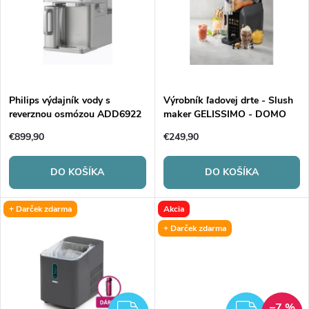
e
p
Abecedne
n
i
i
s
e
Philips výdajník vody s
Výrobník ľadovej drte - Slush
reverznou osmózou ADD6922
maker GELISSIMO - DOMO
p
HCAI
DO9308I
p
€899,90
€249,90
r
r
DO KOŠÍKA
DO KOŠÍKA
o
o
+ Darček zdarma
Akcia
d
+ Darček zdarma
d
u
u
k
–7 %
ZADARMO
ZADA