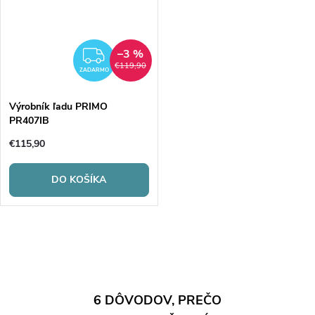
–3 %
ZADARMO
€119,90
ZADARMO
Výrobník ľadu PRIMO
PR407IB
€115,90
DO KOŠÍKA
O
v
l
6 DÔVODOV, PREČO