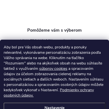
i
e
AQUA TECHNOLOGY s.r.o.
Aby bol pre Vás obsah webu, produkty a ponuky
info
@
aquatechnology.sk
relevantné, vykonávame personalizáciu zobrazenia podľa
Vášho správania na webe. Kliknutím na tlačítko
+421 911 991 394
"Rozumiem" alebo na akýkoľvek obsah na webu súhlasíte
taktiež s využívaním
súborov cookies
a spracovaním
údajov za účelom zobrazovania cielenej reklamy na
sociálnych sietiach a ďalších weboch. Nastavením súhlasu
Informácie pre vás
s personalizáciou a spracovaním osobných údajov môžete
kedykoľvek vykonať v Nastavení.
Podmienky ochrany
osobných údajov.
Kontakty
Obchodné podmienky
Technický dotazník
Nastavenie