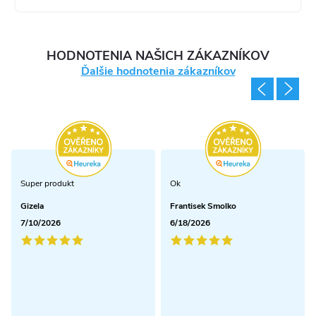
v
ý
HODNOTENIA NAŠICH ZÁKAZNÍKOV
p
Ďalšie hodnotenia zákazníkov
i
s
u
Super produkt
Ok
Gizela
Frantisek Smolko
7/10/2026
6/18/2026