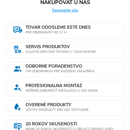
NAKUPOVAŤ U NÁS
á
Spoznajte nás
d
a
TOVAR ODOŠLEME EŠTE DNES
PRE OBJEDNÁVKY DO 11 H
c
SERVIS PRODUKTOV
i
VLASTNÍ SERVISNÍ TECHNICI V CELEJ KRAJINE
e
ODBORNÉ PORADENSTVO
TÍM ODBORNÍKOV PRE KAŽDÉHO ZÁKAZNÍKA
p
r
PROFESIONÁLNA MONTÁŽ
MÔŽEME ZABEZPEČIŤ INŠTALÁCIU U VÁS DOMA
v
OVERENÉ PRODUKTY
k
VŠETKY PRODUKTY PRE VÁS TESTUJEME
y
20 ROKOV SKÚSENOSTÍ
MÁME 20 ROKOV SKÚSENOSTÍ V OBLASTI ÚPRAVY VODY