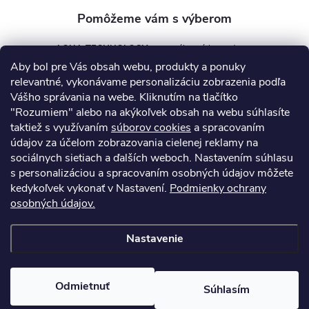
AQUA TECHNOLOGY s.r.o.
Aby bol pre Vás obsah webu, produkty a ponuky
info
@
aquatechnology.sk
relevantné, vykonávame personalizáciu zobrazenia podľa
Vášho správania na webe. Kliknutím na tlačítko
+421 911 991 394
"Rozumiem" alebo na akýkoľvek obsah na webu súhlasíte
taktiež s využívaním
súborov cookies
a spracovaním
údajov za účelom zobrazovania cielenej reklamy na
sociálnych sietiach a ďalších weboch. Nastavením súhlasu
Informácie pre vás
s personalizáciou a spracovaním osobných údajov môžete
kedykoľvek vykonať v Nastavení.
Podmienky ochrany
osobných údajov.
Kontakty
Obchodné podmienky
Technický dotazník
Nastavenie
Copyright 2026
AquaPro-Shop.sk
. Všetky práva vyhradené.
Upraviť
nastavenie cookies
Odmietnuť
Súhlasím
Vytvoril Shoptet