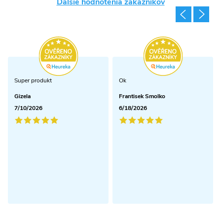
Ďalšie hodnotenia zákazníkov
i
s
u
Super produkt
Ok
Gizela
Frantisek Smolko
7/10/2026
6/18/2026