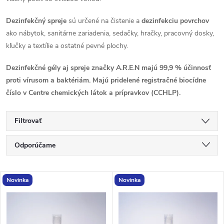
Dezinfekčný spreje
sú určené na čistenie a
dezinfekciu povrchov
ako nábytok, sanitárne zariadenia, sedačky, hračky, pracovný dosky,
kľučky a textílie a ostatné pevné plochy.
Dezinfekčné gély aj spreje značky A.R.E.N majú 99,9 % účinnosť
proti vírusom a baktériám. Majú pridelené registračné biocídne
číslo v Centre chemických látok a prípravkov (CCHLP).
Filtrovať
R
Odporúčame
a
Najlacnejšie
V
Novinka
Novinka
Najdrahšie
d
ý
Najpredávanejšie
e