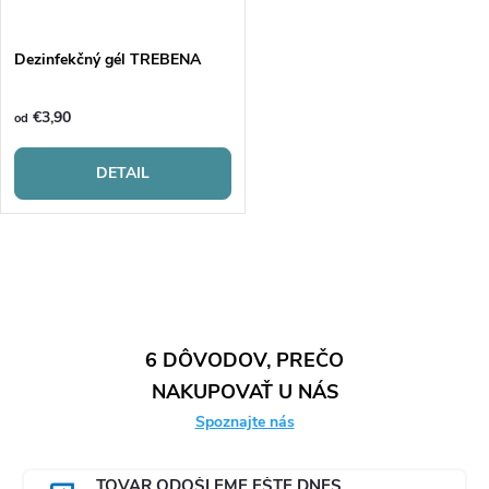
t
t
o
Dezinfekčný gél TREBENA
o
v
€3,90
od
v
DETAIL
O
v
l
6 DÔVODOV, PREČO
NAKUPOVAŤ U NÁS
á
Spoznajte nás
d
TOVAR ODOŠLEME EŠTE DNES