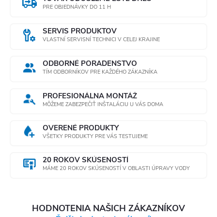
a
PRE OBJEDNÁVKY DO 11 H
c
SERVIS PRODUKTOV
i
VLASTNÍ SERVISNÍ TECHNICI V CELEJ KRAJINE
e
ODBORNÉ PORADENSTVO
TÍM ODBORNÍKOV PRE KAŽDÉHO ZÁKAZNÍKA
p
r
PROFESIONÁLNA MONTÁŽ
MÔŽEME ZABEZPEČIŤ INŠTALÁCIU U VÁS DOMA
v
OVERENÉ PRODUKTY
k
VŠETKY PRODUKTY PRE VÁS TESTUJEME
y
20 ROKOV SKÚSENOSTÍ
MÁME 20 ROKOV SKÚSENOSTÍ V OBLASTI ÚPRAVY VODY
v
ý
HODNOTENIA NAŠICH ZÁKAZNÍKOV
p