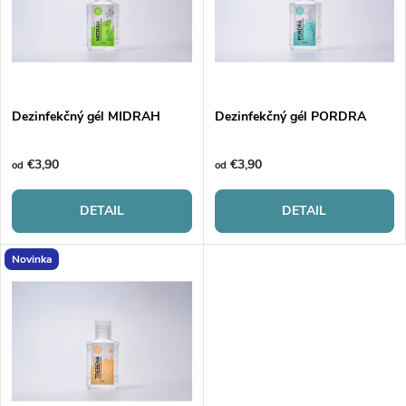
p
Abecedne
n
i
i
s
e
Dezinfekčný gél MIDRAH
Dezinfekčný gél PORDRA
p
p
€3,90
€3,90
od
od
r
r
DETAIL
DETAIL
o
o
Novinka
d
d
u
u
k
k