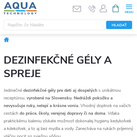
Prejsť
NÁKUPN
KOŠÍK
na
obsah
HĽADAŤ
Domov
DEZINFEKČNÉ GÉLY A
SPREJE
Jedinečné
dezinfekčné gély pre deti aj dospelých
s unikátnou
receptúrou,
vyrobené na Slovensku
.
Nedráždi pokožku a
nevysušuje ruky, nelepí a krásne vonia.
Vhodný doplnok na vašich
cestách
do práce, školy, verejnej dopravy či na doma
. Vďaka
praktickému baleniu získate možnosť dokonalej hygieny kedykoľvek
a kdekoľvek, a to aj bez mydla a vody. Zanecháva na rukách príjemný
vláčny pocit so sviežou vôňou.