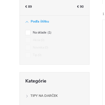
n
€
89
€
90
ý
1
Podľa štítku
p
Na sklade
1
a
Akcia
0
Novinka
0
n
i
Tip
0
i
e
l
Preskočiť
Kategórie
kategórie
TIPY NA DARČEK