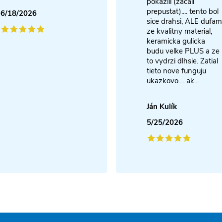
pokazili (zacali
prepustat).... tento bol
6/18/2026
sice drahsi, ALE dufam
ze kvalitny material,
keramicka gulicka
budu velke PLUS a ze
to vydrzi dlhsie. Zatial
tieto nove funguju
ukazkovo.... ak...
Ján Kulík
5/25/2026