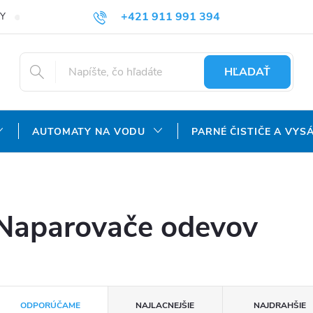
+421 911 991 394
Y
REKLAMAČNÝ PORIADOK
OCHRANA OSOBNÝCH ÚDAJOV
info@aquatechnology.sk
HĽADAŤ
AUTOMATY NA VODU
PARNÉ ČISTIČE A VYS
Naparovače odevov
R
ODPORÚČAME
NAJLACNEJŠIE
NAJDRAHŠIE