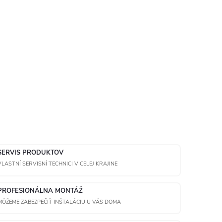
SERVIS PRODUKTOV
VLASTNÍ SERVISNÍ TECHNICI V CELEJ KRAJINE
PROFESIONÁLNA MONTÁŽ
MÔŽEME ZABEZPEČIŤ INŠTALÁCIU U VÁS DOMA