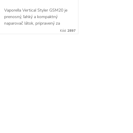
o
d
Vaporella Vertical Styler GSM20 je
d
prenosný, ľahký a kompaktný
u
naparovač látok, pripravený za
u
menej ako minútu, ideálny na rýchlu
Kód:
2897
k
údržbu odevov.
k
t
O
t
v
o
o
v
v
á
d
a
c