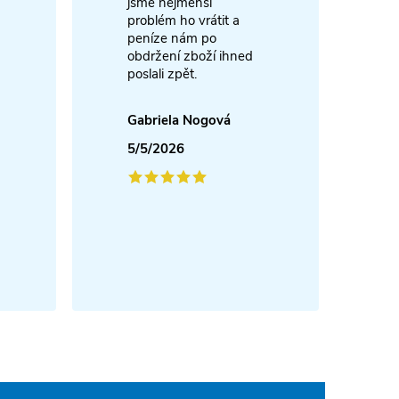
jsme nejmenší
problém ho vrátit a
4
peníze nám po
obdržení zboží ihned
poslali zpět.
Gabriela Nogová
5/5/2026