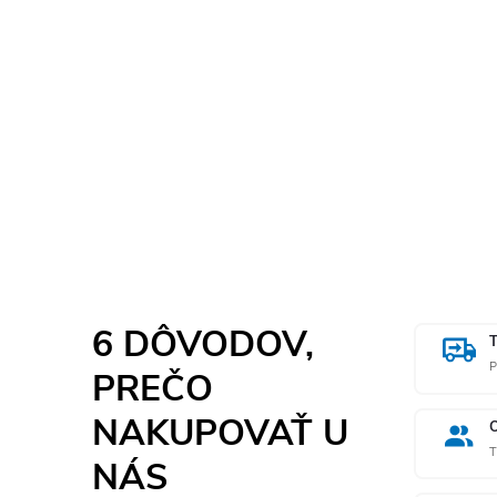
6 DÔVODOV,
P
PREČO
NAKUPOVAŤ U
T
NÁS