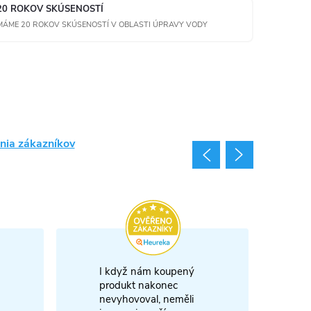
20 ROKOV SKÚSENOSTÍ
MÁME 20 ROKOV SKÚSENOSTÍ V OBLASTI ÚPRAVY VODY
nia zákazníkov
I když nám koupený
m
produkt nakonec
nevyhovoval, neměli
A