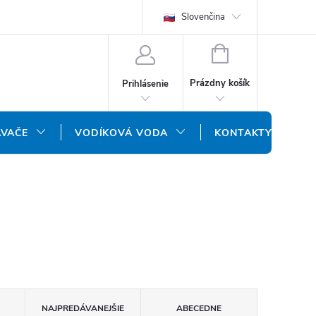
REKLAMAČNÝ FORMULÁR
DOPRAVA A PLATBA
Slovenčina
DOPRAVA P
NÁKUPNÝ
KOŠÍK
Prázdny košík
Prihlásenie
ÁVAČE
VODÍKOVÁ VODA
KONTAKTY
NAJPREDÁVANEJŠIE
ABECEDNE