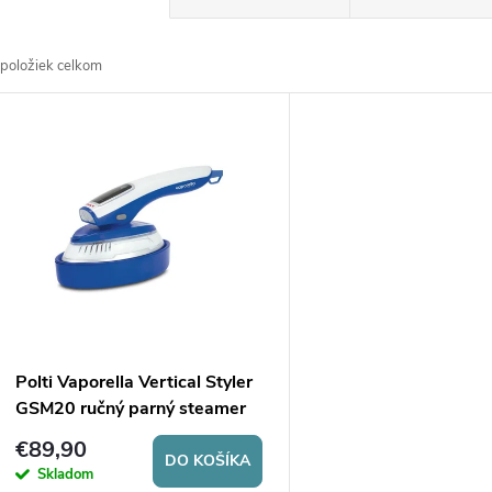
a
položiek celkom
d
V
e
ý
n
p
e
s
p
p
Polti Vaporella Vertical Styler
r
GSM20 ručný parný steamer
r
€89,90
o
DO KOŠÍKA
Skladom