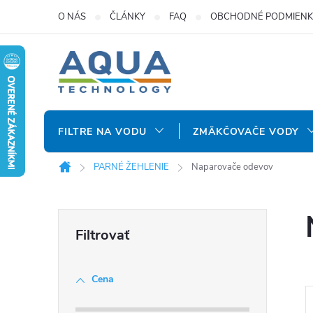
Prejsť
O NÁS
ČLÁNKY
FAQ
OBCHODNÉ PODMIENK
na
obsah
FILTRE NA VODU
ZMÄKČOVAČE VODY
PARNÉ ŽEHLENIE
Naparovače odevov
Domov
B
o
Cena
č