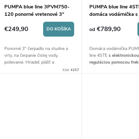
PUMPA blue line 3PVM750-
PUMPA blue line 4ST
120 ponorné vretenové 3“
domáca vodárnička s
čerpadlo
elektronickou regulác
€249,90
€789,90
DO KOŠÍKA
od
Ponorné 3" čerpadlo na studne a
Domáca vodárnička PUM
vrty, na čerpanie čistej vody,
line 4STE
s elektronicko
polievanie. Hriadeľ, plášť a
reguláciou pomocou fre
hydraulika z nerezovej ocele.
meniča
. Set tvorený 4“ 
Kód:
4257
Maximálny ponor 40 m.
čerpadlom 4ST napájaný
V s frekvenčným meničom
tlakovou nádobou.