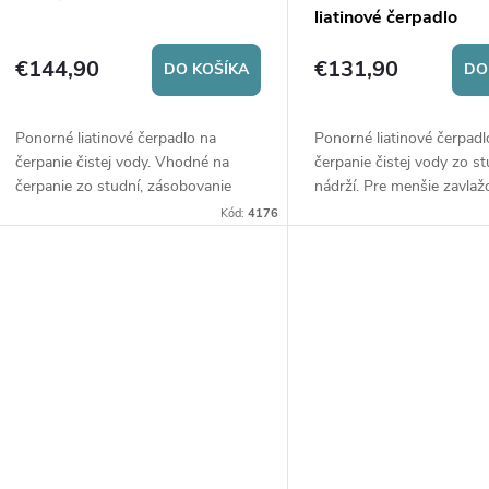
liatinové čerpadlo
€144,90
€131,90
DO KOŠÍKA
DO
Ponorné liatinové čerpadlo na
Ponorné liatinové čerpadl
čerpanie čistej vody. Vhodné na
čerpanie čistej vody zo st
čerpanie zo studní, zásobovanie
nádrží. Pre menšie zavlaž
domácností a priemyselnej aplikácie.
systémy, prečerpávanie, 
Kód:
4176
Sme výhradný distribútor čerpadiel
nádrže.
LEO pre Českú republiku.