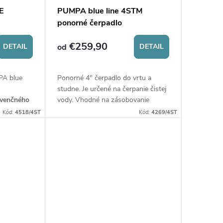
E
PUMPA blue line 4STM
ponorné čerpadlo
iou
€259,90
DETAIL
od
DETAIL
PA blue
Ponorné 4" čerpadlo do vrtu a
u
studne. Je určené na čerpanie čistej
kvenčného
vody. Vhodné na zásobovanie
ponorným
domácností a zavlažovanie záhrad.
Kód:
4518/4ST
Kód:
4269/4ST
m 3x230
Teleso čerpadla a motoru, hriadeľ
 a 4l
čerpadla - nerezová oceľ. Maximálny
ponor 40 m.