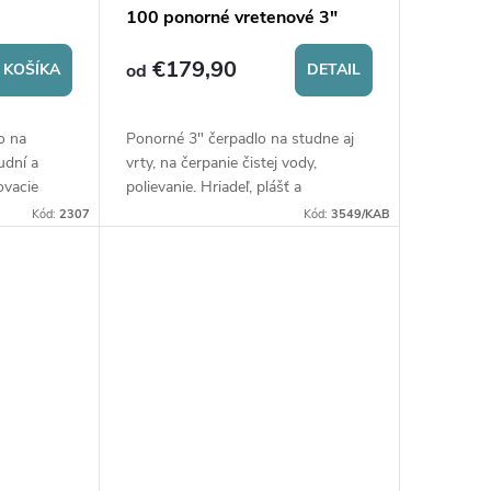
100 ponorné vretenové 3"
čerpadlo 230V
€179,90
 KOŠÍKA
od
DETAIL
o na
Ponorné 3" čerpadlo na studne aj
udní a
vrty, na čerpanie čistej vody,
ovacie
polievanie. Hriadeľ, plášť a
retenčné
hydraulika z nerezovej ocele.
Kód:
2307
Kód:
3549/KAB
Maximálny ponor 40 m.