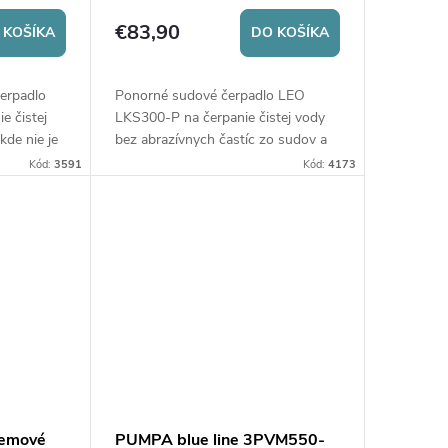
€83,90
 KOŠÍKA
DO KOŠÍKA
erpadlo
Ponorné sudové čerpadlo LEO
e čistej
LKS300-P na čerpanie čistej vody
kde nie je
bez abrazívnych častíc zo sudov a
vke. Pre
nádrží, pre zavlažovacie systémy na
Kód:
3591
Kód:
4173
záhrade, pre zásobovanie vodou
menších objektov.
jemové
PUMPA blue line 3PVM550-