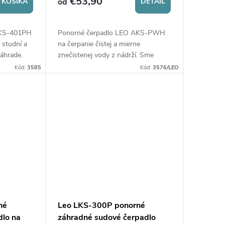
€53,90
 KOŠÍKA
od
DETAIL
AKS-401PH
Ponorné čerpadlo LEO AKS-PWH
 studní a
na čerpanie čistej a mierne
 záhrade.
znečistenej vody z nádrží. Sme
výhradný distribútor čerpadiel LEO
Kód:
3585
Kód:
3576/LEO
pre Českú republiku.
né
Leo LKS-300P ponorné
dlo na
záhradné sudové čerpadlo