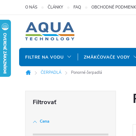
Prejsť
O NÁS
ČLÁNKY
FAQ
OBCHODNÉ PODMIENK
na
obsah
FILTRE NA VODU
ZMÄKČOVAČE VODY
ČERPADLÁ
Ponorné čerpadlá
Domov
B
o
Cena
č