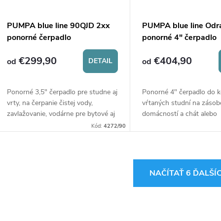
PUMPA blue line 90QJD 2xx
PUMPA blue line Odr
ponorné čerpadlo
ponorné 4" čerpadlo
€299,90
€404,90
od
DETAIL
od
Ponorné 3,5" čerpadlo pre studne aj
Ponorné 4" čerpadlo do 
vrty, na čerpanie čistej vody,
vŕtaných studní na zásob
zavlažovanie, vodárne pre bytové aj
domácností a chát alebo
priemyselné aplikácie. Teleso
zavlažovanie záhrad čist
Kód:
4272/90
čerpadla a motora, hriadeľ čerpadla
- nerezová oceľ AISI 304.
Maximálny ponor 40 m.
O
NAČÍTAŤ 6 ĎALŠÍ
v