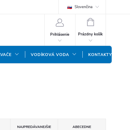
REKLAMAČNÝ FORMULÁR
DOPRAVA A PLATBA
Slovenčina
DOPRAVA P
NÁKUPNÝ
KOŠÍK
Prázdny košík
Prihlásenie
ÁVAČE
VODÍKOVÁ VODA
KONTAKTY
NAJPREDÁVANEJŠIE
ABECEDNE