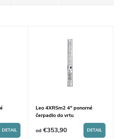
né
Leo 4XRSm2 4" ponorné
čerpadlo do vrtu
€353,90
DETAIL
od
DETAIL