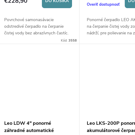
€228,90
DO KOŠÍKA
DO
Overiť dostupnosť
Povrchové samonasávacie
Ponorné čerpadlo LEO 
odstredivé čerpadlo na čerpanie
na čerpanie čistej vody zo
čistej vody bez abrazívnych častíc.
nádrží, pre polievanie na
Vhodné pre domáce zásobovanie,
Kód:
3558
komunálne dodávky vody aj
priemyselne použitie. Čerpanie na
dlhú vzdialenosť alebo do
výškových budov. Sme výhradný
distribútor čerpadiel LEO pre Českú
republiku.
Leo LDW 4" ponorné
Leo LKS-200P ponor
záhradné automatické
akumulátorové čerpa