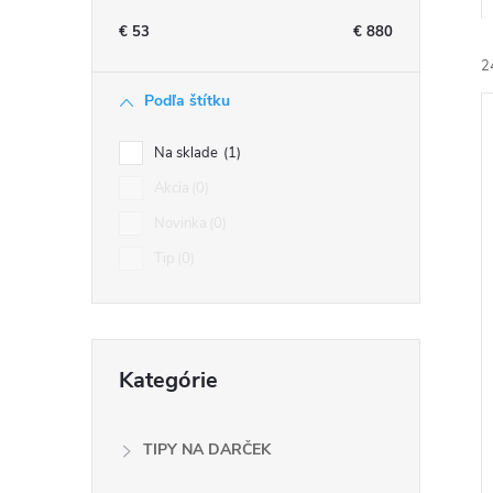
n
€
53
€
880
ý
2
Podľa štítku
p
Na sklade
1
a
Akcia
0
Novinka
0
n
i
Tip
0
i
e
l
Preskočiť
Kategórie
kategórie
TIPY NA DARČEK