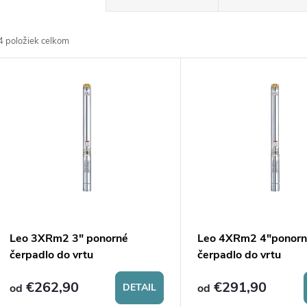
a
4
položiek celkom
d
V
e
ý
n
p
e
s
p
p
Leo 3XRm2 3" ponorné
Leo 4XRm2 4"ponor
r
čerpadlo do vrtu
čerpadlo do vrtu
r
€262,90
€291,90
o
od
DETAIL
od