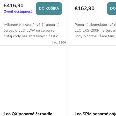
čerpadlo
čistú vodu
€416,90
€162,90
DO KOŠÍKA
DO
Overiť dostupnosť
Výkonné viacstupňové 4“ ponorné
Ponorné akumulátorové č
čerpadlo LEO LDW na čerpanie
LEO LKS-200P na čerpani
čistej vody bez abrazívnych častíc
vody. Vhodné všade tam, 
zo studní a nádrží, pre zavlažovacie
prístup k elektrickej zásu
Kód:
3600
systémy na záhrade, pre
zavlažovanie na záhrade.
zásobovanie vodou menších
objektov.
Leo QX ponorné čerpadlo
Leo SPM ponorné ob