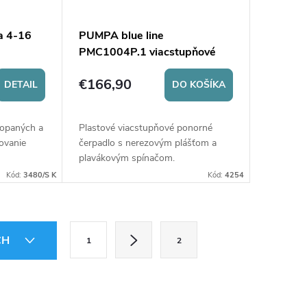
a 4-16
PUMPA blue line
PMC1004P.1 viacstupňové
ponorné čerpadlo
€166,90
DETAIL
DO KOŠÍKA
kopaných a
Plastové viacstupňové ponorné
ovanie
čerpadlo s nerezovým plášťom a
plavákovým spínačom.
ou vodou.
Kód:
3480/S K
Kód:
4254
S
CH
1
2
t
r
á