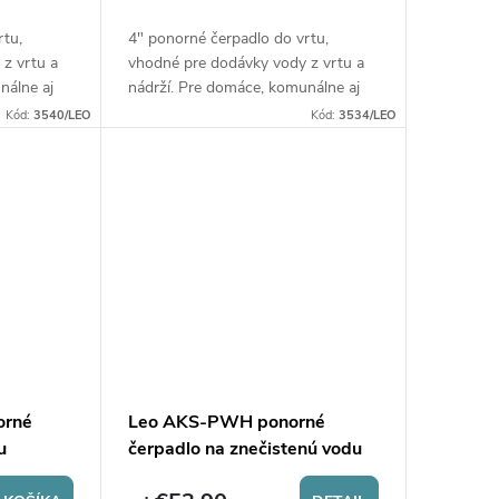
rtu,
4" ponorné čerpadlo do vrtu,
z vrtu a
vhodné pre dodávky vody z vrtu a
nálne aj
nádrží. Pre domáce, komunálne aj
e záhradné
priemyselné aplikácie. Pre záhradné
Kód:
3540/LEO
Kód:
3534/LEO
Sme
použitie a zavlažovanie. Sme
adiel LEO
výhradný distribútor čerpadiel LEO
pre Českú republiku.
orné
Leo AKS-PWH ponorné
u
čerpadlo na znečistenú vodu