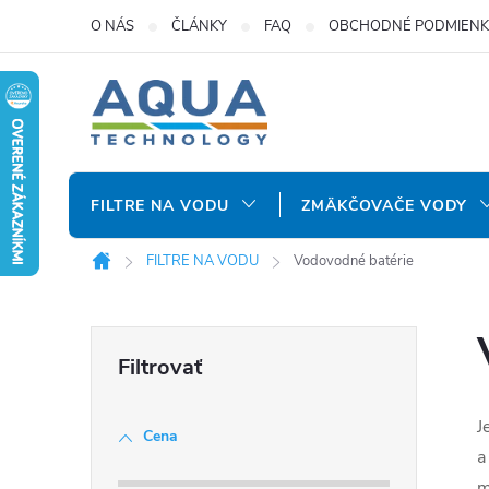
Prejsť
O NÁS
ČLÁNKY
FAQ
OBCHODNÉ PODMIENK
na
obsah
FILTRE NA VODU
ZMÄKČOVAČE VODY
FILTRE NA VODU
Vodovodné batérie
Domov
B
o
J
Cena
č
a
m