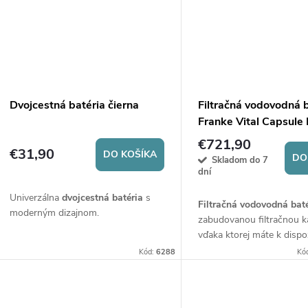
Dvojcestná batéria čierna
Filtračná vodovodná 
Franke Vital Capsule F
Tap
€721,90
€31,90
DO KOŠÍKA
DO
Skladom do 7
dní
Univerzálna
dvojcestná batéria
s
Filtračná vodovodná bat
moderným dizajnom.
zabudovanou filtračnou k
vďaka ktorej máte k dispoz
filtrovanú vodu
bez nutno
Kód:
6288
Kó
špeciálneho filtračného z
Vodu upravuje
troma stu
filtrácie.
Zabudovaná LED 