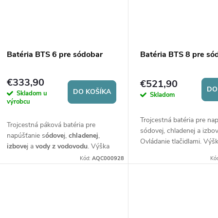
Batéria BTS 6 pre sódobar
Batéria BTS 8 pre só
€333,90
€521,90
DO
DO KOŠÍKA
Skladom u
Skladom
výrobcu
Trojcestná batéria pre na
Trojcestná páková batéria pre
sódovej, chladenej a izbov
napúšťanie s
ódove
j,
chladenej
,
Ovládanie tlačidlami. Výšk
izbove
j a
vody z vodovodu
. Výška
360 mm.
batérie 360 mm.
Kód:
AQC000928
Kó