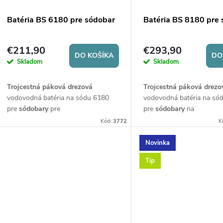
p
p
Batéria BS 6180 pre sódobar
Batéria BS 8180 pre
r
r
€211,90
€293,90
o
DO KOŠÍKA
DO
Skladom
Skladom
o
d
Trojcestná páková drezová
Trojcestná páková drezo
d
vodovodná batéria na sódu 6180
vodovodná batéria na só
u
pre
sódobary
pre
pre
sódobary
na
u
napúšťanie
sódovej
a
napúšťanie
sódovej
a
vod
Kód:
3772
K
k
vodovodnej
(teplej a studenej)
vodovodu (teplej a stude
k
vody
. Výška batérie 394 mm.
Výška batérie 350 mm.
Novinka
t
Tip
t
o
o
v