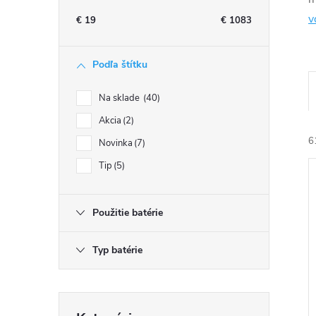
n
v
€
19
€
1083
ý
Podľa štítku
p
Na sklade
40
a
Akcia
2
6
Novinka
7
n
Tip
5
e
Použitie batérie
l
Typ batérie
i
i
Preskočiť