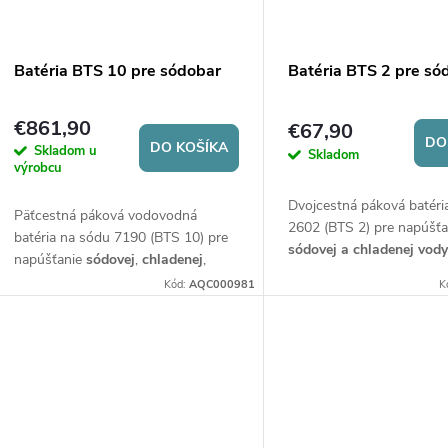
v
Batéria BTS 10 pre sódobar
Batéria BTS 2 pre só
€861,90
€67,90
DO
DO KOŠÍKA
Skladom u
Skladom
výrobcu
Dvojcestná páková batéri
Päťcestná páková vodovodná
2602 (BTS 2) pre napúšťa
batéria na sódu 7190 (BTS 10) pre
sódovej a chladenej vod
napúšťanie
sódovej
,
chladenej
,
210 mm.
izbovej
a
vody z vodovodu
. Výška
Kód:
AQC000981
K
batérie 320 mm, ovládanie
dotykovými tlačidlami.