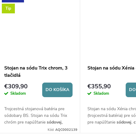
Tip
Stojan na sódu Trix chrom, 3
Stojan na sódu Xénia
tlačidlá
€309,90
€355,90
DO KOŠÍKA
DO
Skladom
Skladom
Trojcestná stojanová batéria pre
Stojan na sódu Xénia ch
sódobary BS. Stojan na sódu Trix
(trojcestná batéria) pre s
chróm pre napúšťanie
sódovej,
pre napúšťanie
sódovej
,
c
chladenej a izbovej vody.
Ovládanie
izbovej vody
. Ovládanie
Kód:
AQC0002139
mechanickými tlačidlami, výška
mechanickými tlačidlami.