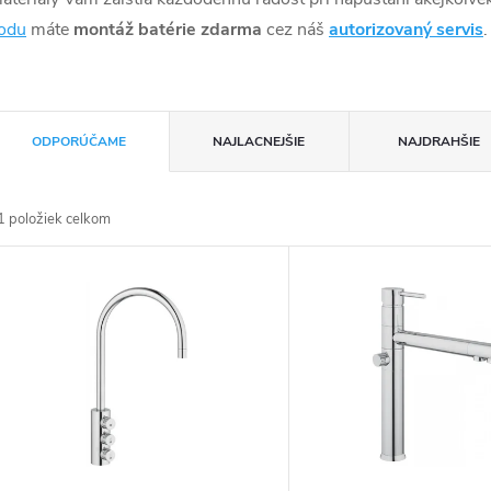
odu
máte
montáž batérie zdarma
cez náš
autorizovaný servis
.
R
ODPORÚČAME
NAJLACNEJŠIE
NAJDRAHŠIE
a
1
položiek celkom
d
V
e
ý
n
p
e
s