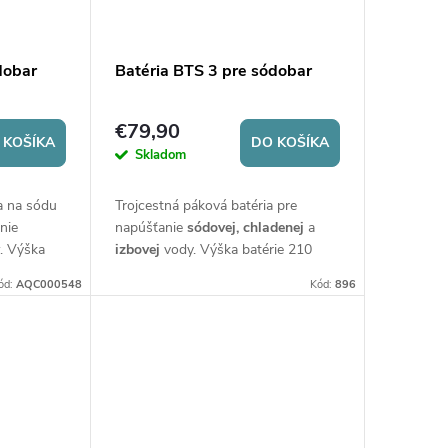
dobar
Batéria BTS 3 pre sódobar
€79,90
 KOŠÍKA
DO KOŠÍKA
Skladom
a na sódu
Trojcestná páková batéria pre
nie
napúšťanie
sódovej, chladenej
a
y
. Výška
izbovej
vody. Výška batérie 210
mm.
ód:
AQC000548
Kód:
896