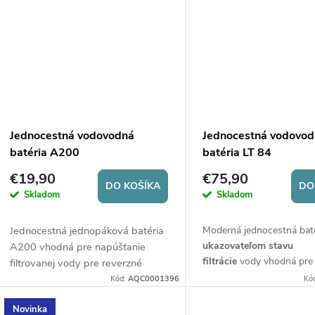
signalizuje nutnosť výme
filtračnej vložky.
Jednocestná vodovodná
Jednocestná vodovo
batéria A200
batéria LT 84
€19,90
€75,90
DO KOŠÍKA
DO
Skladom
Skladom
Jednocestná jednopáková batéria
Moderná jednocestná bat
ukazovateľom stavu
A200 vhodná pre napúšťanie
filtrácie
vody
vhodná pre
filtrovanej vody pre reverzné
napúšťanie filtrovanej vo
osmózy alebo iné filtre na vodu.
Kód:
AQC0001396
Kó
reverzné osmózy alebo iné
vodu.
Novinka