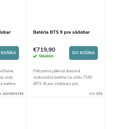
dobar
Batéria BTS 9 pre sódobar
€719,90
 KOŠÍKA
DO KOŠÍKA
Skladom
púšťanie
Päťcestná páková drezová
ej vody.
vodovodná batéria na sódu 7180
a batérie
(BTS 9) pre sódobary pre
napúšťanie
sódovej
,
chladenej
,
d:
AQC0001346
Kód:
920
izbovej
a
vody z vodovodu
.
Ovládanie tlačidlami. Výška batérie
320 mm.