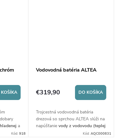
 chróm
Vodovodná batéria ALTEA
€319,90
 KOŠÍKA
DO KOŠÍKA
róm
Trojcestná vodovodná batéria
ódobary
drezová so sprchou ALTEA slúži na
hladenej
a
napúšťanie
vody z vodovodu (teplej
a studenej
) a
filtrovanej
vody
. Má
Kód:
918
Kód:
AQC000831
praktickú
funkciu sprchy
pre