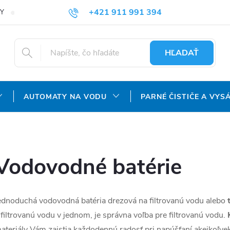
+421 911 991 394
Y
REKLAMAČNÝ PORIADOK
OCHRANA OSOBNÝCH ÚDAJOV
info@aquatechnology.sk
HĽADAŤ
AUTOMATY NA VODU
PARNÉ ČISTIČE A VYS
Vodovodné batérie
ednoduchá vodovodná batéria drezová na filtrovanú vodu alebo
 filtrovanú vodu v jednom, je správna voľba pre filtrovanú vodu.
ateriály Vám zaistia každodennú radosť pri napúšťaní akejkoľvek