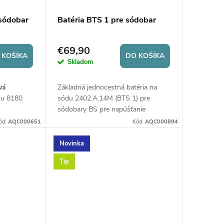
 sódobar
Batéria BTS 1 pre sódobar
€69,90
 KOŠÍKA
DO KOŠÍKA
Skladom
vá
Základná jednocestná batéria na
du 8180
sódu 2402.A.14M (BTS 1) pre
sódobary BS pre napúšťanie
y z
sódovej vody
. Výška batérie je 244
ód:
AQC000651
Kód:
AQC000894
nej) vody
.
mm.
Novinka
Tip