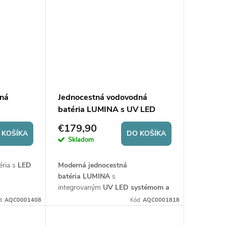
ny
signalizuje nutnosť výmeny
filtračnej vložky.
dná
Jednocestná vodovodná
batéria LUMINA s UV LED
€179,90
 KOŠÍKA
DO KOŠÍKA
Skladom
éria s
LED
Moderná jednocestná
batéria
LUMINA
s
integrovaným
UV LED systémom
a
dy pre
indikáciou
pre výdaj filtrovanej
d:
AQC0001408
Kód:
AQC0001818
 filtre na
vody zo systému reverznej osmózy.