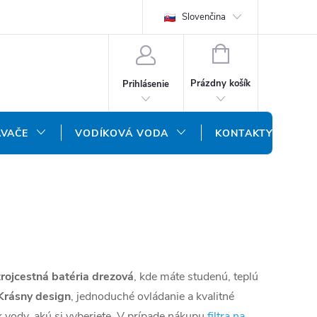
REKLAMAČNÝ FORMULÁR
DOPRAVA A PLATBA
Slovenčina
DOPRAVA P
NÁKUPNÝ
KOŠÍK
Prázdny košík
Prihlásenie
ÁVAČE
VODÍKOVÁ VODA
KONTAKTY
trojcestná batéria drezová
, kde máte studenú, teplú
Krásny design
, jednoduché ovládanie a kvalitné
 vody, akú si vyberiete. V prípade nákupu
filtra na