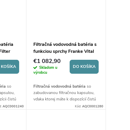
batéria
Filtračná vodovodná batéria s
ilter
funkciou sprchy Franke Vital
Capsule Filter Tap
€1 082,90
 KOŠÍKA
DO KOŠÍKA
Skladom u
výrobcu
éria
so
Filtračná vodovodná batéria
so
apsulou,
zabudovanou filtračnou kapsulou,
ícii čistú
vďaka ktorej máte k dispozícií čistú
sti
filtrovanú vodu
bez nutnosti
d:
AQC0001240
Kód:
AQC0001280
ariadenia.
špeciálneho filtračného zariadenia
.
pňami
Vodu upravuje
troma stupňami
kontrolka
filtrácie
. Zabudovaná LED kontrolka