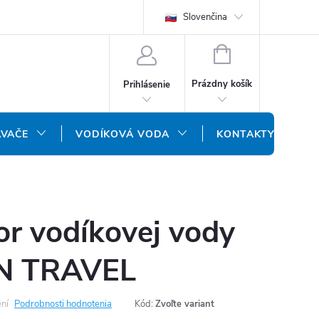
REKLAMAČNÝ FORMULÁR
DOPRAVA A PLATBA
Slovenčina
DOPRAVA P
NÁKUPNÝ
KOŠÍK
Prázdny košík
Prihlásenie
ÁVAČE
VODÍKOVÁ VODA
KONTAKTY
or vodíkovej vody
 TRAVEL
ní
Podrobnosti hodnotenia
Kód:
Zvoľte variant