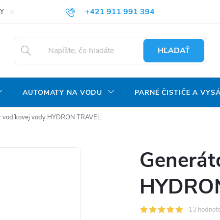
+421 911 991 394
Y
REKLAMAČNÝ PORIADOK
OCHRANA OSOBNÝCH ÚDAJOV
info@aquatechnology.sk
HĽADAŤ
AUTOMATY NA VODU
PARNÉ ČISTIČE A VYS
r vodíkovej vody HYDRON TRAVEL
Generát
HYDRON
13 hodnote