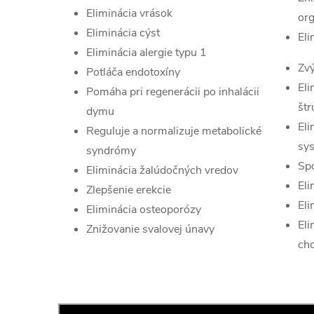
Eliminácia vrások
or
Eliminácia cýst
Eli
Eliminácia alergie typu 1
Zvý
Potláča endotoxíny
El
Pomáha pri regenerácii po inhalácii
štr
dymu
Eli
Reguluje a normalizuje metabolické
sy
syndrómy
Spo
Eliminácia žalúdočných vredov
Eli
Zlepšenie erekcie
El
Eliminácia osteoporózy
Eli
Znižovanie svalovej únavy
ch