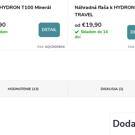
e HYDRON T100 Minerál
Náhradná fľaša k HYDRON
TRAVEL
90
€19,90
od
DETAIL
adom
Skladom do 14
D
dní
Kód:
AQC000904
Kód
HODNOTENIE (13)
DISKUSIA (1)
Doda