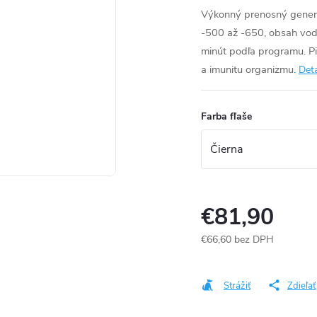
Výkonný prenosný gene
-500 až -650, obsah vod
minút podľa programu. P
a imunitu organizmu.
Deta
Farba fľaše
€81,90
€66,60 bez DPH
Jednotková
cena:
Strážiť
Zdieľať