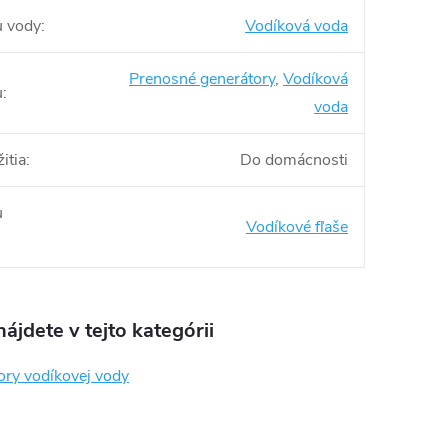
u vody
:
Vodíková voda
Prenosné generátory
,
Vodíková
u
:
voda
itia
:
Do domácnosti
u
Vodíkové fľaše
ájdete v tejto kategórii
ory vodíkovej vody