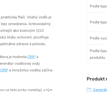
Podľa typ
raktickej fľaši. Vodný vodík je
Podľa typ
ť bez omedzenia. Anti­oxidačný
x silnejší ako koenzým Q10.
rokú škálu ochorení, posilňuje
Podľa využ
pti­málne zdravie a pohodu.
Podľa typ
átora je hodnota
ORP
a
produktu
:
enerátor vodíkovej vody
V
ORP
a množstvo vodíka začína
Produkt n
Generát
ou sa tieto prvky rozdeľujú, a tým