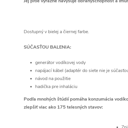
Jej pitie výrazne navyšuje obranyschopnosť a imu
Dostupný v bielej a čiernej farbe.
SÚČASŤOU BALENIA:
generátor vodíkovej vody
napájací kábel (adaptér do siete nie je súčasťo
návod na použitie
hadička pre inhaláciu
Podľa mnohých štúdií pomáha konzumácia vodík
zlepšiť viac ako 175 telesných stavov:
Zni