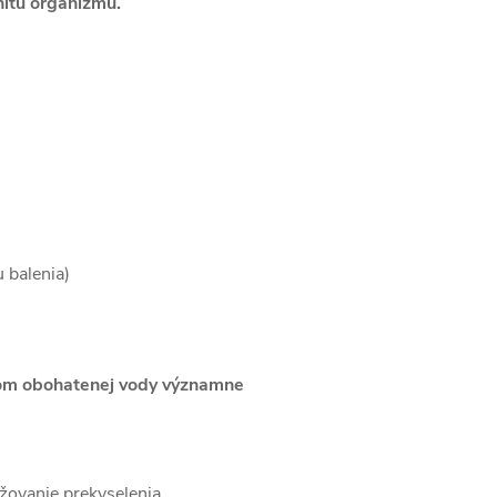
nitu organizmu.
u balenia)
om obohatenej vody významne
žovanie prekyselenia