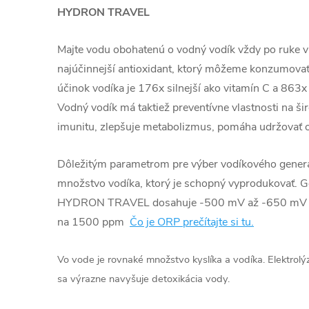
HYDRON TRAVEL
Majte vodu obohatenú o vodný vodík vždy po ruke v p
najúčinnejší antioxidant, kto­rý môžeme konzumova
účinok vodíka je 176x silnejší ako vitamín C a 863
Vodný vodík má taktiež preventívne vlastnosti na ši
imunitu, zlep­šuje metabolizmus, pomáha udržovať o
Dôležitým parametrom pre výber vodíkového gener
množstvo vodíka, ktorý je schopný vyprodukovať. G
HYDRON TRAVEL dosahuje -500 mV až -650 m
na 1500 ppm
Čo je ORP prečítajte si tu.
Vo vode je rovnaké množstvo kyslíka a vodíka. Elektrolýz
sa výrazne navyšuje detoxikácia vody.