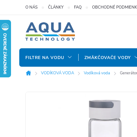
Prejsť
O NÁS
ČLÁNKY
FAQ
OBCHODNÉ PODMIENK
na
obsah
FILTRE NA VODU
ZMÄKČOVAČE VODY
VODÍKOVÁ VODA
Vodíková voda
Generáto
Domov