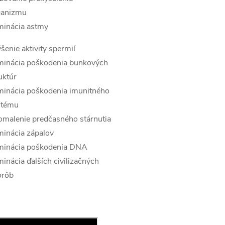
ganizmu
minácia astmy
šenie aktivity spermií
iminácia poškodenia bunkových
uktúr
minácia poškodenia imunitného
stému
malenie predčasného stárnutia
minácia zápalov
iminácia poškodenia DNA
minácia ďalších civilizačných
orôb