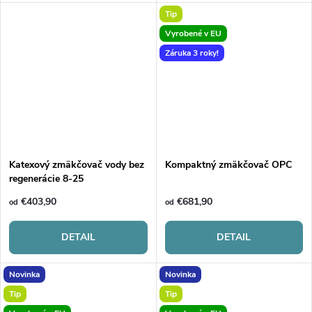
Tip
Vyrobené v EU
Záruka 3 roky!
Katexový zmäkčovač vody bez
Kompaktný zmäkčovač OPC
regenerácie 8-25
€403,90
€681,90
od
od
DETAIL
DETAIL
Novinka
Novinka
Tip
Tip