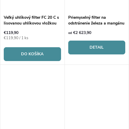
k
t
t
o
Veľký uhlíkový filter FC 20 C s
Priemyselný filter na
lisovanou uhlíkovou vložkou
odstránenie železa a mangánu
o
AQ OPZ
v
€119,90
€2 623,90
od
Jednotková
€119,90 / 1 ks
v
cena:
DETAIL
DO KOŠÍKA