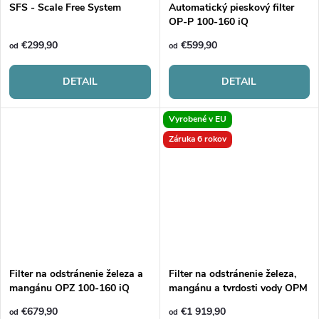
SFS - Scale Free System
Automatický pieskový filter
OP-P 100-160 iQ
€299,90
€599,90
od
od
DETAIL
DETAIL
Vyrobené v EU
Záruka 6 rokov
Filter na odstránenie železa a
Filter na odstránenie železa,
mangánu OPZ 100-160 iQ
mangánu a tvrdosti vody OPM
72-156 iQ
€679,90
€1 919,90
od
od