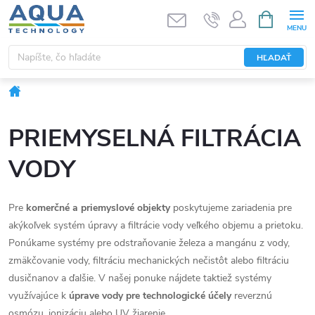
Prejsť
NÁKUPN
KOŠÍK
na
obsah
HĽADAŤ
Domov
PRIEMYSELNÁ FILTRÁCIA
VODY
Pre
komerčné a priemyslové objekty
poskytujeme zariadenia pre
akýkoľvek systém úpravy a filtrácie vody veľkého objemu a prietoku.
Ponúkame systémy pre odstraňovanie železa a mangánu z vody,
zmäkčovanie vody, filtráciu mechanických nečistôt alebo filtráciu
dusičnanov a ďalšie. V našej ponuke nájdete taktiež systémy
využívajúce k
úprave vody pre technologické účely
reverznú
osmózu, ionizáciu alebo UV žiarenie.