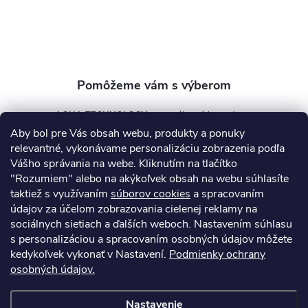
i
e
AQUA TECHNOLOGY s.r.o.
Aby bol pre Vás obsah webu, produkty a ponuky
info
@
aquatechnology.sk
relevantné, vykonávame personalizáciu zobrazenia podľa
Vášho správania na webe. Kliknutím na tlačítko
+421 911 991 394
"Rozumiem" alebo na akýkoľvek obsah na webu súhlasíte
taktiež s využívaním
súborov cookies
a spracovaním
údajov za účelom zobrazovania cielenej reklamy na
sociálnych sietiach a ďalších weboch. Nastavením súhlasu
Informácie pre vás
s personalizáciou a spracovaním osobných údajov môžete
kedykoľvek vykonať v Nastavení.
Podmienky ochrany
osobných údajov.
Kontakty
Obchodné podmienky
Technický dotazník
Nastavenie