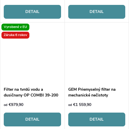
DETAIL
DETAIL
Vyrobené v EU
Záruka 6 rokov
Filter na tvrdú vodu a
GEM Priemyselný filter na
dusičnany OP COMBI 39-200
mechanické nečistoty
iQ
€979,90
€1 559,90
od
od
DETAIL
DETAIL