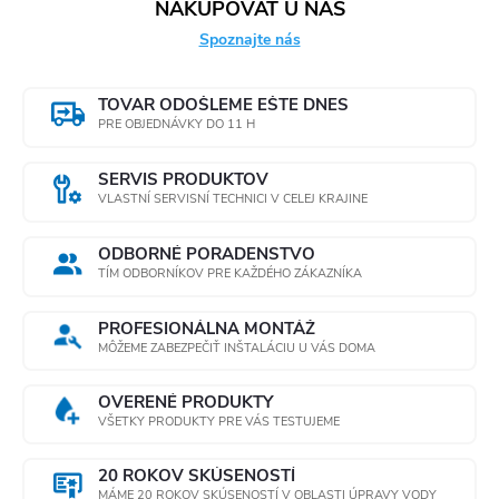
c
NAKUPOVAŤ U NÁS
o
Spoznajte nás
i
v
a
e
TOVAR ODOŠLEME EŠTE DNES
n
PRE OBJEDNÁVKY DO 11 H
p
i
e
r
SERVIS PRODUKTOV
VLASTNÍ SERVISNÍ TECHNICI V CELEJ KRAJINE
v
ODBORNÉ PORADENSTVO
k
TÍM ODBORNÍKOV PRE KAŽDÉHO ZÁKAZNÍKA
y
PROFESIONÁLNA MONTÁŽ
MÔŽEME ZABEZPEČIŤ INŠTALÁCIU U VÁS DOMA
v
ý
OVERENÉ PRODUKTY
VŠETKY PRODUKTY PRE VÁS TESTUJEME
p
20 ROKOV SKÚSENOSTÍ
i
MÁME 20 ROKOV SKÚSENOSTÍ V OBLASTI ÚPRAVY VODY