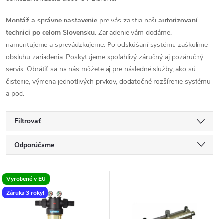
Montáž a správne nastavenie
pre vás zaistia naši
autorizovaní
technici po celom Slovensku
. Zariadenie vám dodáme,
namontujeme a sprevádzkujeme. Po odskúšaní systému zaškolíme
obsluhu zariadenia. Poskytujeme spoľahlivý záručný aj pozáručný
servis. Obrátiť sa na nás môžete aj pre následné služby, ako sú
čistenie, výmena jednotlivých prvkov, dodatočné rozšírenie systému
a pod.
Filtrovať
R
Odporúčame
a
Najlacnejšie
V
Vyrobené v EU
Najdrahšie
d
Záruka 3 roky!
ý
Najpredávanejšie