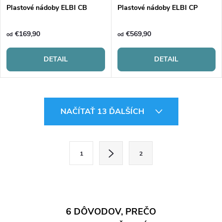
Plastové nádoby ELBI CB
Plastové nádoby ELBI CP
€169,90
€569,90
od
od
DETAIL
DETAIL
O
NAČÍTAŤ 13 ĎALŠÍCH
v
l
S
1
2
t
á
r
d
á
a
n
6 DÔVODOV, PREČO
k