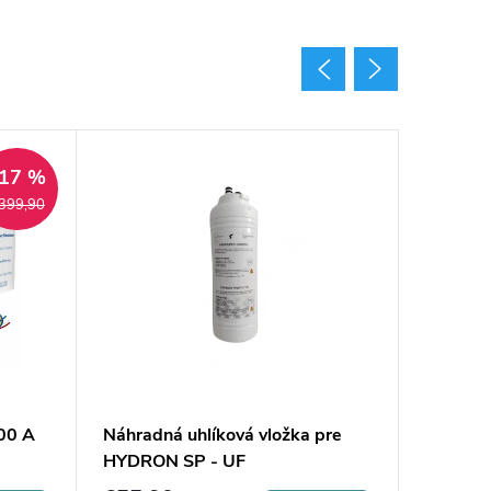
17 %
399,90
00 A
Náhradná uhlíková vložka pre
Náhrad
HYDRON SP - UF
HYDRON