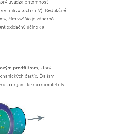
ktorý uvádza prítomnosť
sa v milivoltoch (mV). Redukčné
nty, čím vyššia je záporná
antioxidačný účinok a
kovým predfiltrom
, ktorý
chanických častíc. Ďalším
térie a organické mikromolekuly.