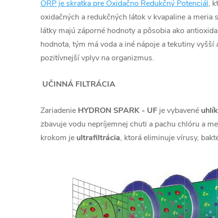
ORP je skratka pre Oxidačno Redukčný Potenciál
, 
oxidačných a redukčných látok v kvapaline a meria 
látky majú záporné hodnoty a pôsobia ako antioxida
hodnota, tým má voda a iné nápoje a tekutiny vyšší 
pozitívnejší vplyv na organizmus.
UČINNÁ FILTRÁCIA
Zariadenie
HYDRON SPARK - UF
je vybavené
uhlí
zbavuje vodu nepríjemnej chuti a pachu chlóru a me
krokom je
ultrafiltrácia
, ktorá eliminuje vírusy, bak