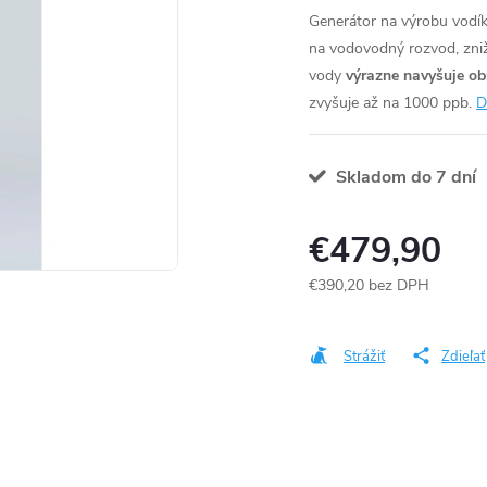
Generátor na výrobu vodí
na vodovodný rozvod, zni
vody
výrazne navyšuje o
zvyšuje až na 1000 ppb.
D
Skladom do 7 dní
€479,90
€390,20 bez DPH
Jednotková
cena:
Strážiť
Zdieľať