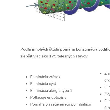
Podľa mnohých štúdií pomáha konzumácia vodík
zlepšiť viac ako 175 telesných stavov:
Zni
Eliminácia vrások
or
Eliminácia cýst
Eli
Eliminácia alergie typu 1
Zvý
Potlačuje endotoxíny
El
Pomáha pri regenerácií po inhalácií
štr