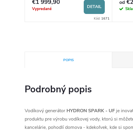
€1 999,90
€2
od
KOŠÍKA
DETAIL
Vypredané
Skl
:
AQC0001104
Kód:
1671
POPIS
Podrobný popis
Vodíkový generátor
HYDRON SPARK - UF
je inova
produktu pre výrobu vodíkovej vody, ktorú si môžete 
kancelárie, pohodlí domova - kdekoľvek, kde si spom