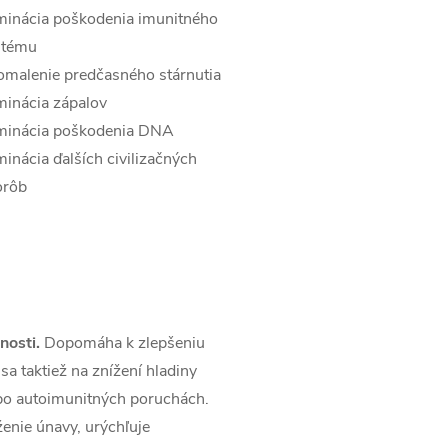
minácia poškodenia imunitného
stému
malenie predčasného stárnutia
minácia zápalov
iminácia poškodenia DNA
minácia ďalších civilizačných
orôb
nosti.
Dopomáha k zlepšeniu
sa taktiež na znížení hladiny
ebo autoimunitných poruchách.
ženie únavy, urýchľuje