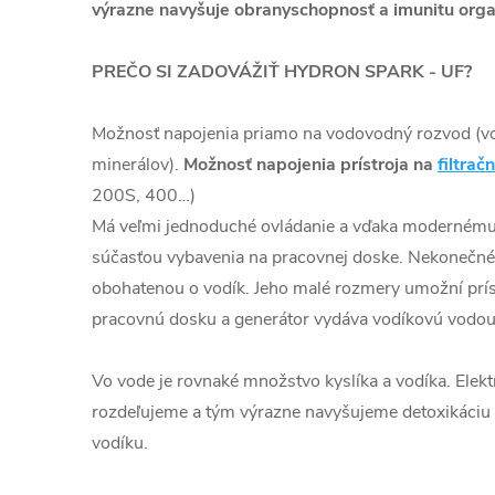
výrazne navyšuje obranyschopnosť a imunitu org
PREČO SI ZADOVÁŽIŤ HYDRON SPARK - UF?
Možnosť napojenia priamo na vodovodný rozvod (v
minerálov).
Možnosť napojenia prístroja na
filtra
200S, 400…)
Má veľmi jednoduché ovládanie a vďaka modernému 
súčasťou vybavenia na pracovnej doske. Nekonečn
obohatenou o vodík. Jeho malé rozmery umožní prís
pracovnú dosku a generátor vydáva vodíkovú vodou 
Vo vode je rovnaké množstvo kyslíka a vodíka. Elekt
rozdeľujeme a tým výrazne navyšujeme detoxikáci
vodíku.