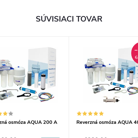
SÚVISIACI TOVAR
–
€
zná osmóza AQUA 200 A
Reverzná osmóza AQUA 4