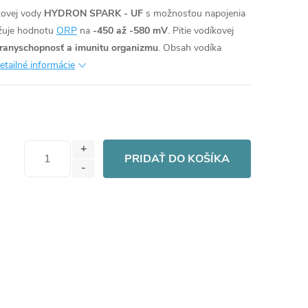
kovej vody
HYDRON SPARK - UF
s možnosťou napojenia
žuje hodnotu
ORP
na
-450 až -580 mV
. Pitie vodíkovej
branyschopnosť a imunitu organizmu
. Obsah vodíka
etailné informácie
PRIDAŤ DO KOŠÍKA