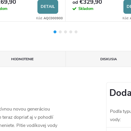
69,90
€329,90
od
DETAIL
D
adom
Skladom
Kód:
AQC000900
Kód:
HODNOTENIE
DISKUSIA
Doda
tívnou novou generáciou
Podľa typ
teraz dopriať aj v pohodlí
vody
:
eniete. Pitie vodíkovej vody