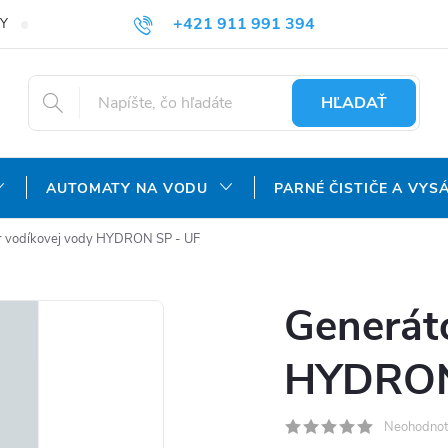
+421 911 991 394
Y
REKLAMAČNÝ PORIADOK
OCHRANA OSOBNÝCH ÚDAJOV
info@aquatechnology.sk
HĽADAŤ
AUTOMATY NA VODU
PARNÉ ČISTIČE A VYS
r vodíkovej vody HYDRON SP - UF
Generát
HYDRON
Neohodnot