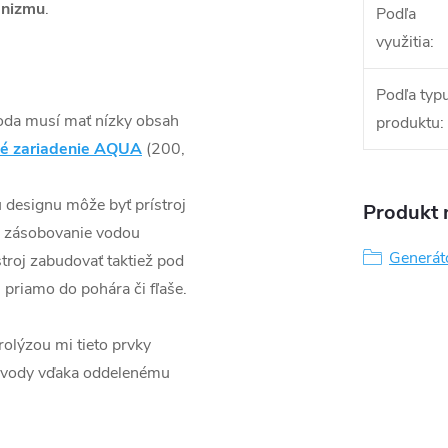
anizmu
.
Podľa
využitia
:
Podľa typ
oda musí mať nízky obsah
produktu
:
čné zariadenie AQUA
(200,
designu môže byť prístroj
Produkt n
é zásobovanie vodou
Generát
troj zabudovať taktiež pod
priamo do pohára či fľaše.
rolýzou mi tieto prvky
u vody vďaka oddelenému