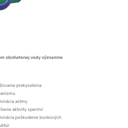
om obohatenej vody významne
žovanie prekyselenia
ganizmu
minácia astmy
šenie aktivity spermií
iminácia poškodenie bunkových
uktúr