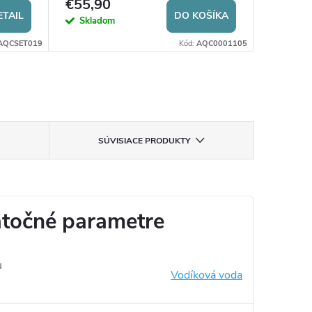
€55,90
€75,9
ETAIL
DO KOŠÍKA
Skladom
Sklad
AQCSET019
Kód:
AQC0001105
SÚVISIACE PRODUKTY
točné parametre
u
Vodíková voda