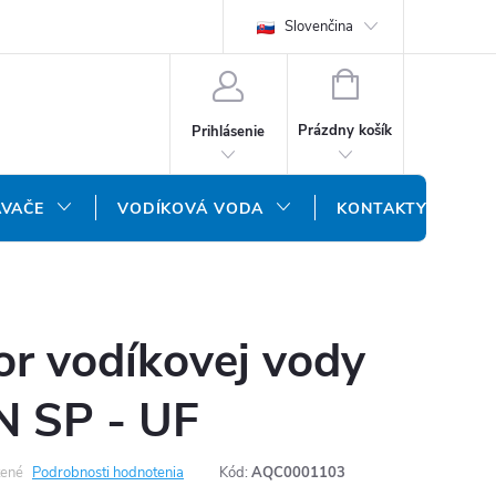
REKLAMAČNÝ FORMULÁR
DOPRAVA A PLATBA
Slovenčina
DOPRAVA P
NÁKUPNÝ
KOŠÍK
Prázdny košík
Prihlásenie
ÁVAČE
VODÍKOVÁ VODA
KONTAKTY
or vodíkovej vody
 SP - UF
ené
Podrobnosti hodnotenia
Kód:
AQC0001103