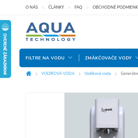
Prejsť
O NÁS
ČLÁNKY
FAQ
OBCHODNÉ PODMIENK
na
obsah
FILTRE NA VODU
ZMÄKČOVAČE VODY
VODÍKOVÁ VODA
Vodíková voda
Generáto
Domov