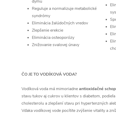
dymu
Eli
Reguluje a normalizuje metabolické
sy
syndrómy
Spo
Eliminácia žalúdočných vredov
Eli
Zlepšenie erekcie
El
Eliminácia osteoporózy
Eli
Znižovanie svalovej únavy
ch
ČO JE TO VODÍKOVÁ VODA?
Vodíková voda má mimoriadne
antioxidačné schop
stavu tukov aj cukrov u klientov s diabetom, podieľa 
cholesterolu a zlepšení stavu pri hypertenzných al
Vďaka vodíkovej vode pocítite zvýšenie vitality a zní