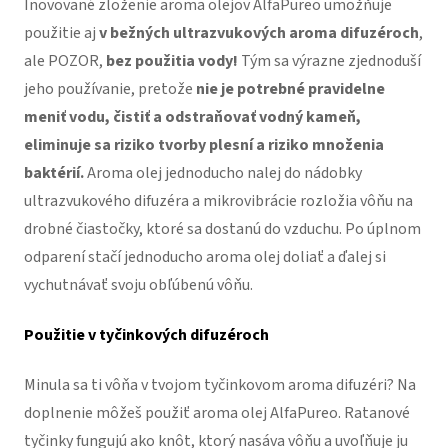
Inovované zloženie aroma olejov AlfaPureo umožňuje
použitie aj
v bežných ultrazvukových aroma difuzéroch
,
ale POZOR,
bez použitia vody!
Tým sa výrazne zjednoduší
jeho používanie, pretože
nie je potrebné pravidelne
meniť vodu, čistiť a odstraňovať vodný kameň,
eliminuje sa riziko tvorby plesní a riziko množenia
baktérií.
Aroma olej jednoducho nalej do nádobky
ultrazvukového difuzéra a mikrovibrácie rozložia vôňu na
drobné čiastočky, ktoré sa dostanú do vzduchu. Po úplnom
odparení stačí jednoducho aroma olej doliať a ďalej si
vychutnávať svoju obľúbenú vôňu.
Použitie v tyčinkových difuzéroch
Minula sa ti vôňa v tvojom tyčinkovom aroma difuzéri? Na
doplnenie môžeš použiť aroma olej AlfaPureo. Ratanové
tyčinky fungujú ako knôt, ktorý nasáva vôňu a uvoľňuje ju