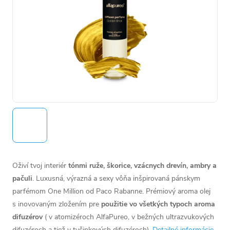
Oživí tvoj interiér
tónmi ruže, škorice, vzácnych drevín, ambry a
pačuli
. Luxusná, výrazná a sexy vôňa inšpirovaná pánskym
parfémom One Million od Paco Rabanne.
Prémiový aroma olej
s inovovaným zložením pre
použitie vo všetkých typoch aroma
difuzérov
( v atomizéroch AlfaPureo, v bežných ultrazvukových
difuzéroch a tiež v tyčinkových difuzéroch).
Detailné informácie