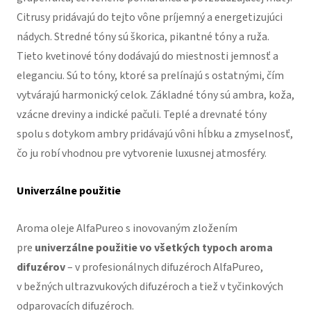
Citrusy pridávajú do tejto vône príjemný a energetizujúci
nádych. Stredné tóny sú škorica, pikantné tóny a ruža.
Tieto kvetinové tóny dodávajú do miestnosti jemnosť a
eleganciu. Sú to tóny, ktoré sa prelínajú s ostatnými, čím
vytvárajú harmonický celok. Základné tóny sú ambra, koža,
vzácne dreviny a indické pačuli. Teplé a drevnaté tóny
spolu s dotykom ambry pridávajú vôni hĺbku a zmyselnosť,
čo ju robí vhodnou pre vytvorenie luxusnej atmosféry.
Univerzálne použitie
Aroma oleje AlfaPureo s inovovaným zložením
pre
univerzálne použitie vo všetkých typoch aroma
difuzérov
– v profesionálnych difuzéroch AlfaPureo,
v bežných ultrazvukových difuzéroch a tiež v tyčinkových
odparovacích difuzéroch.