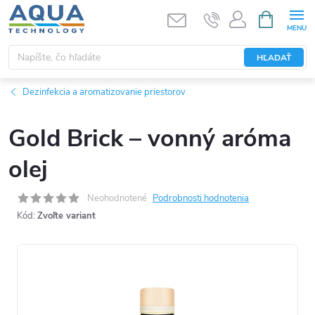
Prejsť
NÁKUPN
KOŠÍK
na
obsah
HĽADAŤ
Dezinfekcia a aromatizovanie priestorov
Gold Brick – vonný aróma
olej
Neohodnotené
Podrobnosti hodnotenia
Kód:
Zvoľte variant