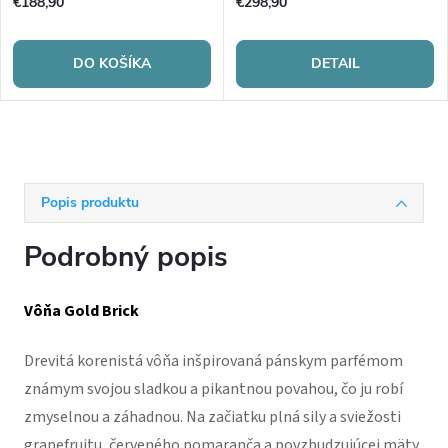
€188,90
€298,90
DO KOŠÍKA
DETAIL
Popis produktu
Podrobný popis
Vôňa Gold Brick
Drevitá korenistá vôňa inšpirovaná pánskym parfémom
známym svojou sladkou a pikantnou povahou, čo ju robí
zmyselnou a záhadnou. Na začiatku plná sily a sviežosti
grapefruitu, červeného pomaranča a povzbudzujúcej mäty.