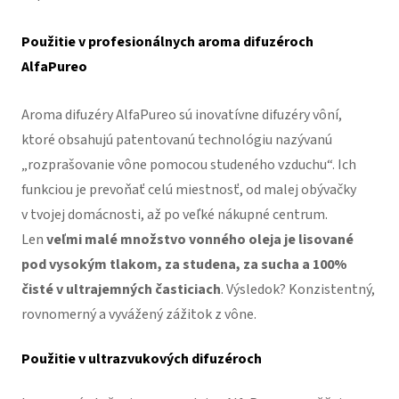
Použitie v profesionálnych aroma difuzéroch
AlfaPureo
Aroma difuzéry AlfaPureo sú inovatívne difuzéry vôní,
ktoré obsahujú patentovanú technológiu nazývanú
„rozprašovanie vône pomocou studeného vzduchu“. Ich
funkciou je prevoňať celú miestnosť, od malej obývačky
v tvojej domácnosti, až po veľké nákupné centrum.
Len
veľmi malé množstvo vonného oleja je lisované
pod vysokým tlakom, za studena, za sucha a 100%
čisté v ultrajemných časticiach
. Výsledok? Konzistentný,
rovnomerný a vyvážený zážitok z vône.
Použitie v ultrazvukových difuzéroch