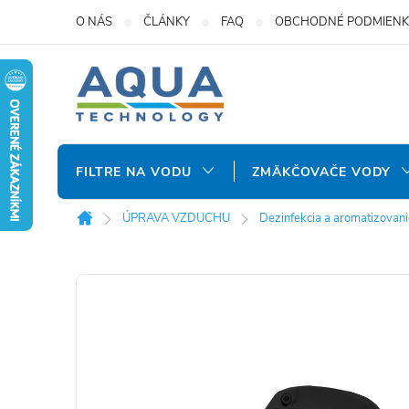
Prejsť
O NÁS
ČLÁNKY
FAQ
OBCHODNÉ PODMIENK
na
obsah
FILTRE NA VODU
ZMÄKČOVAČE VODY
ÚPRAVA VZDUCHU
Dezinfekcia a aromatizovani
Domov