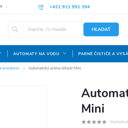
+421 911 991 394
Y
REKLAMAČNÝ PORIADOK
OCHRANA OSOBNÝCH ÚDAJOV
info@aquatechnology.sk
HĽADAŤ
AUTOMATY NA VODU
PARNÉ ČISTIČE A VYS
e priestorov
Automatický aróma difuzér Mini
Automat
Mini
Neohodnot