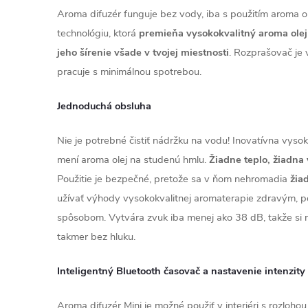
Aroma difuzér funguje bez vody, iba s použitím aroma o
technológiu, ktorá
premieňa vysokokvalitný aroma olej
jeho šírenie všade v tvojej miestnosti
. Rozprašovač je v
pracuje s minimálnou spotrebou.
Jednoduchá obsluha
Nie je potrebné čistiť nádržku na vodu! Inovatívna vys
mení aroma olej na studenú hmlu.
Žiadne teplo, žiadna 
Použitie je bezpečné, pretože sa v ňom nehromadia
žia
užívať výhody vysokokvalitnej aromaterapie zdravým, 
spôsobom. Vytvára zvuk iba menej ako 38 dB, takže si
takmer bez hluku.
Inteligentný Bluetooth časovač a nastavenie intenzity
Aroma difuzér Mini je možné použiť v interiéri s rozloh