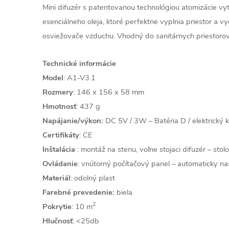
Mini difuzér s patentovanou technológiou atomizácie vy
esenciálneho oleja, ktoré perfektne vyplnia priestor a v
osviežovače vzduchu. Vhodný do sanitárnych priestorov
Technické informácie
Model
: A1-V3.1
Rozmery
: 146 x 156 x 58 mm
Hmotnosť
: 437 g
Napájanie/výkon:
DC 5V / 3W – Batéria D / elektrický 
Certifikáty
: CE
Inštalácia
: montáž na stenu, voľne stojaci difuzér – stol
Ovládanie
: vnútorný počítačový panel – automaticky na
Materiál
: odolný plast
Farebné prevedenie:
biela
2
Pokrytie
: 10 m
Hlučnosť
: <25db