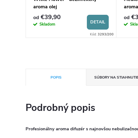
aroma olej
aroma
€39,90
€3
od
od
DETAIL
DETAIL
Skladom
Skl
Kód:
4623/200
Kód:
3293/200
POPIS
SÚBORY NA STIAHNUTI
Podrobný popis
Profesionálny aroma difuzér s najnovšou nebulizačno