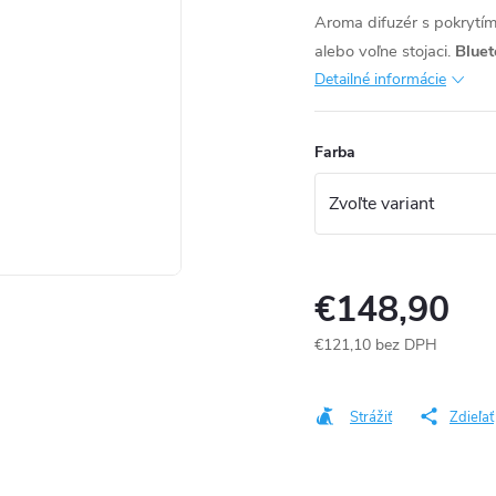
Aroma difuzér s pokrytí
alebo voľne stojaci.
Bluet
Detailné informácie
Farba
€148,90
€121,10 bez DPH
Jednotková
cena:
Strážiť
Zdieľať