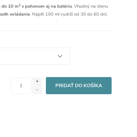
2
m
do 10 m
s pohonom aj na batériu
. Vhodný na stenu
ooth ovládanie
. Náplň 100 ml vydrží od 30 do 60 dní.
PRIDAŤ DO KOŠÍKA