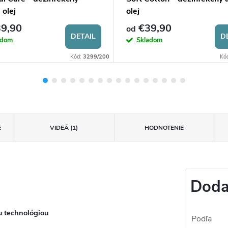
 olej
olej
9,90
€39,90
od
DETAIL
D
adom
Skladom
Kód:
3299/200
Kó
E
VIDEÁ (1)
HODNOTENIE
Doda
u technológiou
Podľa