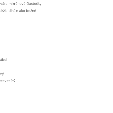
tvára mikrónové čiastočky
ydržia dlhšie ako bežné
.
kábel
ový
staviteľný