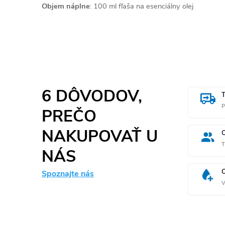
Objem náplne
: 100 ml fľaša na esenciálny olej
6 DÔVODOV,
P
PREČO
NAKUPOVAŤ U
T
NÁS
Spoznajte nás
V