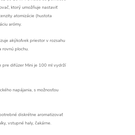
ovač, ktorý umožňuje nastaviť
enzity atomizácie (hustota
áciu arómy.
zuje akýkoľvek priestor v rozsahu
a rovnú plochu.
e pre difúzer Mini je 100 ml vydrží
rického napájania, s možnosťou
potrebné diskrétne aromatizovať
íky, vstupné haly, čakárne.