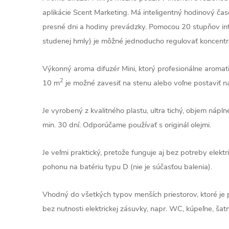
aplikácie Scent Marketing. Má inteligentný hodinový čas
presné dni a hodiny prevádzky. Pomocou 20 stupňov int
studenej hmly) je môžné jednoducho regulovať koncentr
Výkonný aroma difuzér Mini, ktorý profesionálne aromati
2
10 m
je možné zavesiť na stenu alebo voľne postaviť n
Je vyrobený z kvalitného plastu, ultra tichý, objem nápln
min. 30 dní. Odporúčame používať s originál olejmi.
Je veľmi praktický, pretože funguje aj bez potreby elekt
pohonu na batériu typu D (nie je súčasťou balenia).
Vhodný do všetkých typov menších priestorov, ktoré je 
bez nutnosti elektrickej zásuvky, napr. WC, kúpeľne, šatn