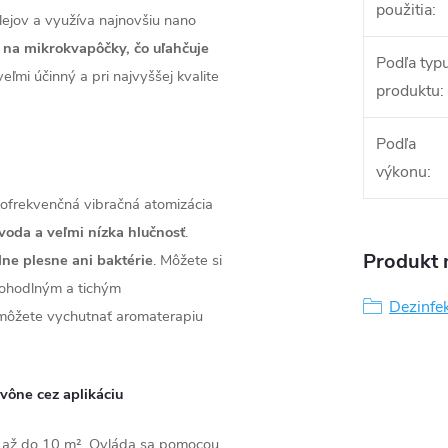
použitia
:
lejov a využíva najnovšiu nano
 na mikrokvapôčky, čo uľahčuje
Podľa typ
eľmi účinný a pri najvyššej kvalite
produktu
:
Podľa
výkonu
:
okofrekvenčná vibračná atomizácia
voda a veľmi nízka hlučnosť
.
Produkt n
dne plesne ani baktérie
. Môžete si
pohodlným a tichým
Dezinfek
 môžete vychutnať aromaterapiu
 vône cez aplikáciu
ou až do 10 m². Ovláda sa pomocou