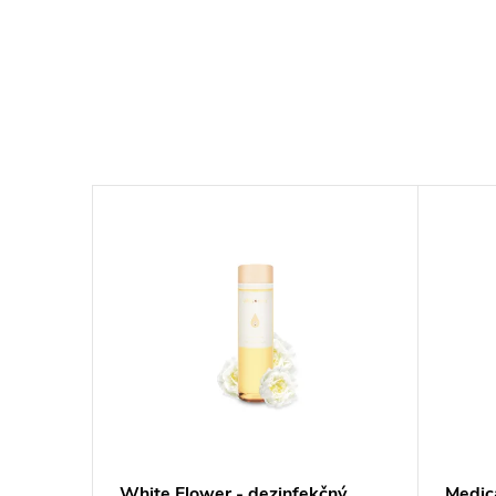
 olej
White Flower - dezinfekčný
Medic