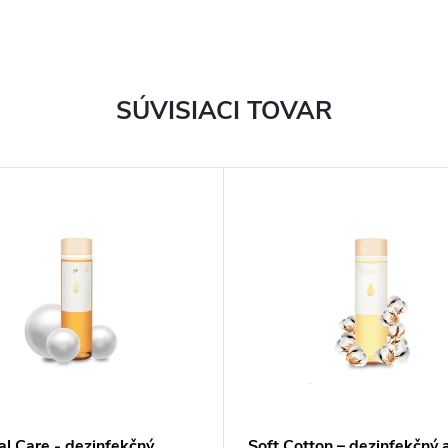
SÚVISIACI TOVAR
al Care - dezinfekčný
Soft Cotton – dezinfekčný