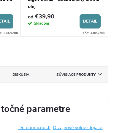
olej
olej
€39,90
€39
od
od
ETAIL
DETAIL
Skladom
Sklad
d:
3302/200
Kód:
3305/200
DISKUSIA
SÚVISIACE PRODUKTY
točné parametre
Do domácnosti
,
Dizajnové voľne stojace
,