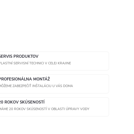
SERVIS PRODUKTOV
VLASTNÍ SERVISNÍ TECHNICI V CELEJ KRAJINE
PROFESIONÁLNA MONTÁŽ
MÔŽEME ZABEZPEČIŤ INŠTALÁCIU U VÁS DOMA
20 ROKOV SKÚSENOSTÍ
MÁME 20 ROKOV SKÚSENOSTÍ V OBLASTI ÚPRAVY VODY