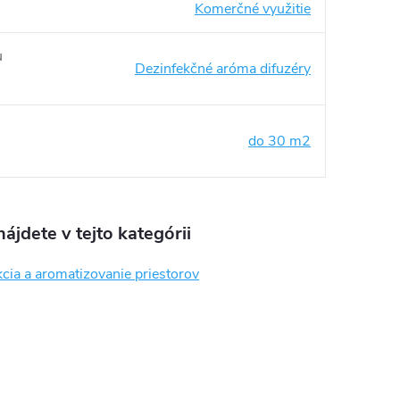
Komerčné využitie
u
Dezinfekčné aróma difuzéry
do 30 m2
ájdete v tejto kategórii
cia a aromatizovanie priestorov