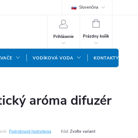
REKLAMAČNÝ FORMULÁR
DOPRAVA A PLATBA
Slovenčina
DOPRAVA P
NÁKUPNÝ
KOŠÍK
Prázdny košík
Prihlásenie
ÁVAČE
VODÍKOVÁ VODA
KONTAKTY
ický aróma difuzér
ené
Podrobnosti hodnotenia
Kód:
Zvoľte variant