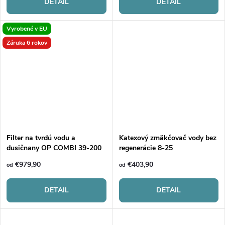
DETAIL
DETAIL
Vyrobené v EU
Záruka 6 rokov
Filter na tvrdú vodu a
Katexový zmäkčovač vody bez
dusičnany OP COMBI 39-200
regenerácie 8-25
iQ
€979,90
€403,90
od
od
DETAIL
DETAIL