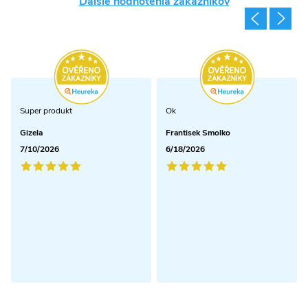
Ďalšie hodnotenia zákazníkov
i
s
u
Super produkt
Ok
Gizela
Frantisek Smolko
7/10/2026
6/18/2026