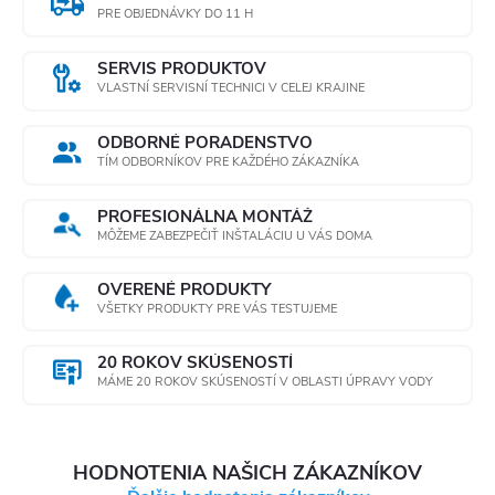
a
PRE OBJEDNÁVKY DO 11 H
c
SERVIS PRODUKTOV
i
VLASTNÍ SERVISNÍ TECHNICI V CELEJ KRAJINE
e
ODBORNÉ PORADENSTVO
TÍM ODBORNÍKOV PRE KAŽDÉHO ZÁKAZNÍKA
p
r
PROFESIONÁLNA MONTÁŽ
MÔŽEME ZABEZPEČIŤ INŠTALÁCIU U VÁS DOMA
v
OVERENÉ PRODUKTY
k
VŠETKY PRODUKTY PRE VÁS TESTUJEME
y
20 ROKOV SKÚSENOSTÍ
MÁME 20 ROKOV SKÚSENOSTÍ V OBLASTI ÚPRAVY VODY
v
ý
HODNOTENIA NAŠICH ZÁKAZNÍKOV
p