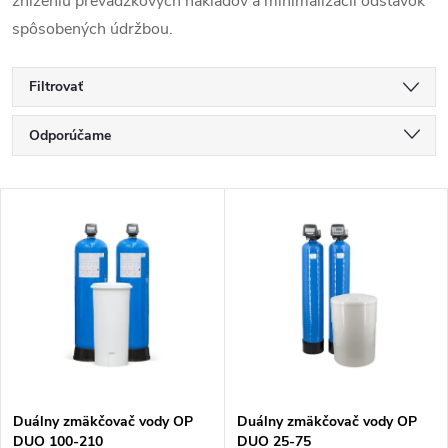
zníženiu prevádzkových nákladov a minimalizácií odstávok
spôsobených údržbou.
Filtrovať
R
Odporúčame
a
Najlacnejšie
V
Najdrahšie
d
ý
Najpredávanejšie
e
p
Abecedne
n
i
i
s
e
Duálny zmäkčovač vody OP
Duálny zmäkčovač vody OP
DUO 100-210
DUO 25-75