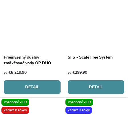
Priemyselný duálny
SFS - Scale Free System
zmäkčovač vody OP DUO
100-700
€6 219,90
€299,90
od
od
DETAIL
DETAIL
Vyrobené v EU
Vyrobené v EU
Záruka 6 rokov
Záruka 3 roky!