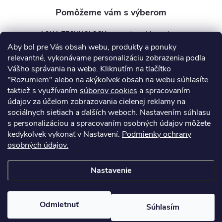
AQUA TECHNOLOGY s.r.o.
Aby bol pre Vás obsah webu, produkty a ponuky
info
@
aquatechnology.sk
relevantné, vykonávame personalizáciu zobrazenia podľa
Vášho správania na webe. Kliknutím na tlačítko
+421 911 991 394
"Rozumiem" alebo na akýkoľvek obsah na webu súhlasíte
taktiež s využívaním
súborov cookies
a spracovaním
údajov za účelom zobrazovania cielenej reklamy na
sociálnych sietiach a ďalších weboch. Nastavením súhlasu
Informácie pre vás
s personalizáciou a spracovaním osobných údajov môžete
kedykoľvek vykonať v Nastavení.
Podmienky ochrany
osobných údajov.
Kontakty
Obchodné podmienky
Technický dotazník
Nastavenie
Copyright 2026
AquaPro-Shop.sk
. Všetky práva vyhradené.
Upraviť
nastavenie cookies
Odmietnuť
Súhlasím
Vytvoril Shoptet