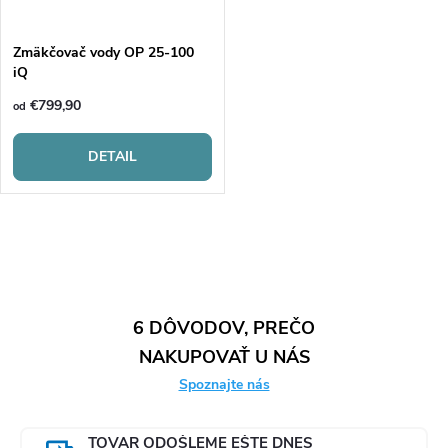
Zmäkčovač vody OP 25-100
iQ
€799,90
od
DETAIL
O
v
l
6 DÔVODOV, PREČO
NAKUPOVAŤ U NÁS
á
Spoznajte nás
d
TOVAR ODOŠLEME EŠTE DNES