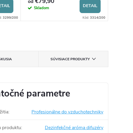
€79,90
€799
od
ETAIL
DETAIL
Skladom
Dodanie d
d:
3299/200
Kód:
3314/200
SKUSIA
SÚVISIACE PRODUKTY
točné parametre
itia
:
Profesionálne do vzduchotechniky
u produktu
:
Dezinfekčné aróma difuzéry