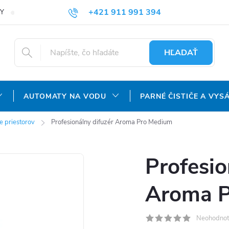
+421 911 991 394
Y
REKLAMAČNÝ PORIADOK
OCHRANA OSOBNÝCH ÚDAJOV
info@aquatechnology.sk
HĽADAŤ
AUTOMATY NA VODU
PARNÉ ČISTIČE A VYS
e priestorov
Profesionálny difuzér Aroma Pro Medium
Profesio
Aroma 
Neohodnot