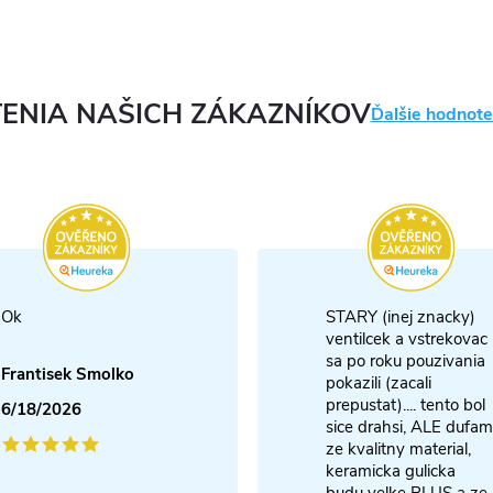
ENIA NAŠICH ZÁKAZNÍKOV
Ďalšie hodnote
Ok
STARY (inej znacky)
ventilcek a vstrekovac
sa po roku pouzivania
Frantisek Smolko
pokazili (zacali
prepustat).... tento bol
6/18/2026
sice drahsi, ALE dufam
ze kvalitny material,
keramicka gulicka
budu velke PLUS a ze