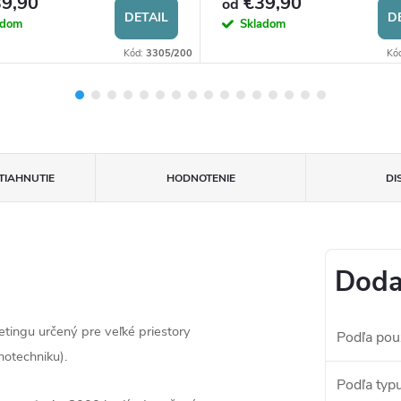
9,90
€39,90
od
DETAIL
D
adom
Skladom
Kód:
3305/200
Kó
TIAHNUTIE
HODNOTENIE
DI
Doda
tingu určený pre veľké priestory
Podľa použ
otechniku).
Podľa typ