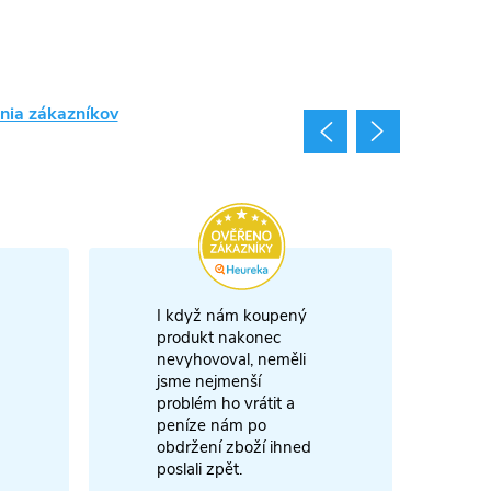
nia zákazníkov
I když nám koupený
m
produkt nakonec
nevyhovoval, neměli
A
jsme nejmenší
problém ho vrátit a
4
peníze nám po
obdržení zboží ihned
poslali zpět.