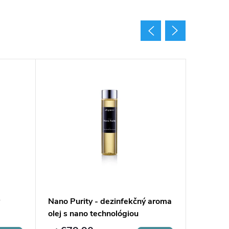
Nano Purity - dezinfekčný aroma
Difúzer
olej s nano technológiou
Max