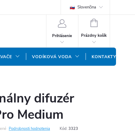
REKLAMAČNÝ FORMULÁR
DOPRAVA A PLATBA
Slovenčina
DOPRAVA P
NÁKUPNÝ
KOŠÍK
Prázdny košík
Prihlásenie
ÁVAČE
VODÍKOVÁ VODA
KONTAKTY
nálny difuzér
Pro Medium
ené
Podrobnosti hodnotenia
Kód:
3323