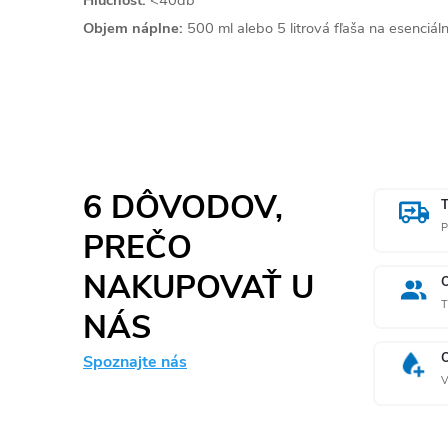
Objem náplne:
500 ml alebo 5 litrová fľaša na esenciáln
6 DÔVODOV,
P
PREČO
NAKUPOVAŤ U
T
NÁS
Spoznajte nás
V