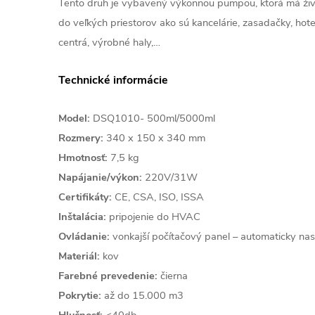
Tento druh je vybavený výkonnou pumpou, ktorá má živo
do veľkých priestorov ako sú kancelárie, zasadačky, hot
centrá, výrobné haly,…
Technické informácie
Model:
DSQ1010- 500ml/5000ml
Rozmery:
340 x 150 x 340 mm
Hmotnosť:
7,5 kg
Napájanie/výkon:
220V/31W
Certifikáty:
CE, CSA, ISO, ISSA
Inštalácia:
pripojenie do HVAC
Ovládanie:
vonkajší počítačový panel – automaticky nas
Materiál:
kov
Farebné prevedenie:
čierna
Pokrytie:
až do 15.000 m3
Hlučnosť:
<40db