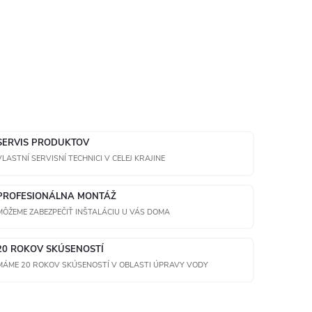
SERVIS PRODUKTOV
VLASTNÍ SERVISNÍ TECHNICI V CELEJ KRAJINE
PROFESIONÁLNA MONTÁŽ
MÔŽEME ZABEZPEČIŤ INŠTALÁCIU U VÁS DOMA
20 ROKOV SKÚSENOSTÍ
MÁME 20 ROKOV SKÚSENOSTÍ V OBLASTI ÚPRAVY VODY