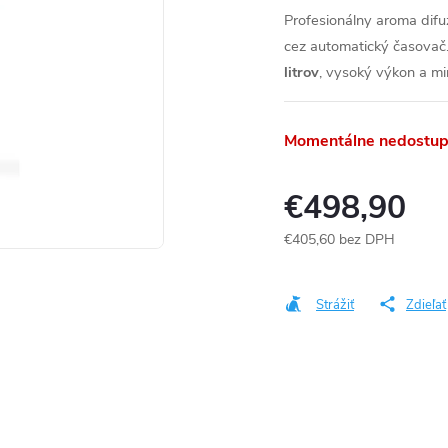
Profesionálny aroma dif
cez automatický časovač
litrov
, vysoký výkon a mi
Momentálne nedostu
€498,90
€405,60 bez DPH
Jednotková
cena:
Strážiť
Zdieľať