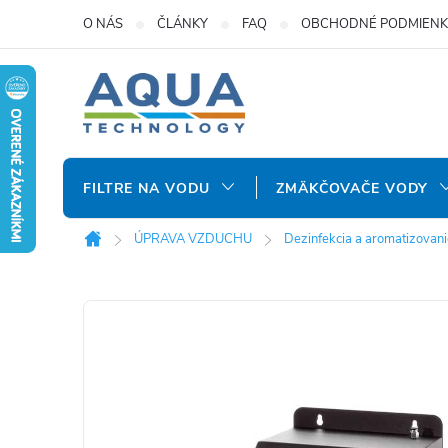
Prejsť
O NÁS
ČLÁNKY
FAQ
OBCHODNÉ PODMIENK
na
obsah
FILTRE NA VODU
ZMÄKČOVAČE VODY
ÚPRAVA VZDUCHU
Dezinfekcia a aromatizovani
Domov