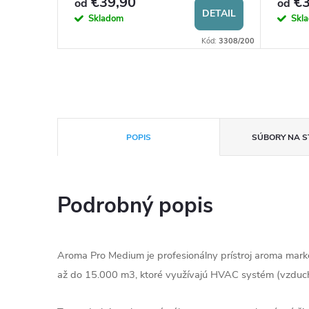
€39,90
€3
od
od
DETAIL
DETAIL
Skladom
Skl
Kód:
4632/200
Kód:
3308/200
POPIS
SÚBORY NA S
Podrobný popis
Aroma Pro Medium je profesionálny prístroj aroma marke
až do 15.000 m3, ktoré využívajú HVAC systém (vzduch