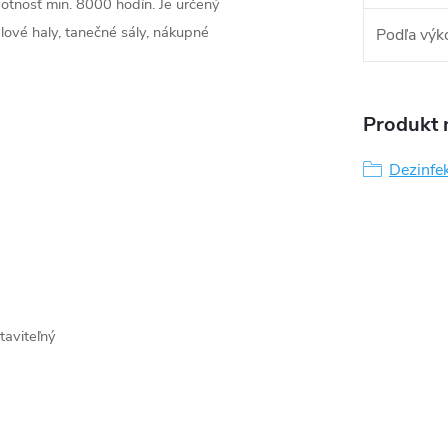
tnosť min. 8000 hodín. Je určený
elové haly, tanečné sály, nákupné
Podľa výk
Produkt n
Dezinfek
taviteľný