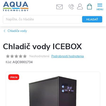
Prejsť
NÁKUPN
KOŠÍK
na
obsah
HĽADAŤ
Chladiče vody
Chladič vody ICEBOX
Neohodnotené
Podrobnosti hodnotenia
Kód:
AQC0001734
Akcia