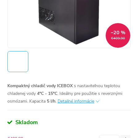
–20 %
€409,90
Kompaktný chladič vody ICEBOX
s nastaviteľnou teplotou
chladenej vody
4ºC - 15ºC
. Ideálny pre použitie
s reverznými
osmózami.
Kapacita
5 l/h
.
Detailné informácie
Skladom