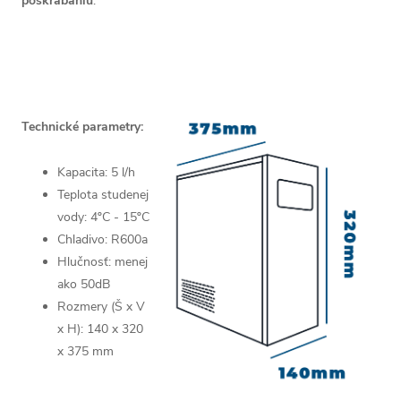
poškrábaniu
.
Technické parametry:
Kapacita: 5 l/h
Teplota studenej
vody: 4ºC - 15ºC
Chladivo: R600a
Hlučnosť: menej
ako 50dB
Rozmery (Š x V
x H): 140 x 320
x 375 mm