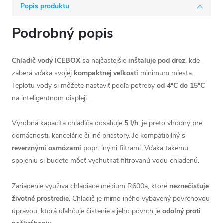
Popis produktu
Podrobný popis
Chladič vody ICEBOX
sa najčastejšie
inštaluje pod drez
, kde
zaberá vďaka svojej
kompaktnej veľkosti
minimum miesta.
Teplotu vody si môžete nastaviť podľa potreby
od 4ºC do 15ºC
na inteligentnom displeji.
Výrobná kapacita chladiča dosahuje
5 l/h
, je preto vhodný pre
domácnosti, kancelárie či iné priestory. Je kompatibilný
s
reverznými osmózami
popr. inými filtrami. Vďaka takému
spojeniu si budete môcť vychutnať filtrovanú vodu chladenú.
Zariadenie využíva chladiace médium R600a, ktoré
neznečisťuje
životné prostredie
. Chladič je mimo iného vybavený povrchovou
úpravou, ktorá uľahčuje čistenie a jeho povrch je
odolný proti