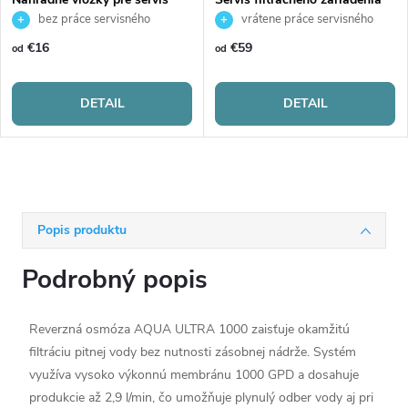
filtračného zariadenia
bez práce servisného
vrátene práce servisného
technika
technika
€16
€59
od
od
DETAIL
DETAIL
Popis produktu
Podrobný popis
Reverzná osmóza AQUA ULTRA 1000 zaisťuje okamžitú
filtráciu pitnej vody bez nutnosti zásobnej nádrže. Systém
využíva vysoko výkonnú membránu 1000 GPD a dosahuje
produkcie až 2,9 l/min, čo umožňuje plynulý odber vody aj pri