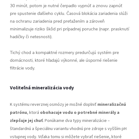
30 minút, potom je nutné čerpadlo vypnúť a znovu zapnúť
pre spustenie ďalšieho cyklu. Časová blokácia zariadenia slúži
na ochranu zariadenia pred preťažením a zároveň
minimalizuje riziko škôd pri prípadnej poruche (napr. prasknutí
hadičky či netesnosti).
Tichý chod a kompaktné rozmery predurčujú systém pre
domácnosti, ktoré hľadajú výkonné, ale úsporné riešenie
filtrácie vody.
Voliteľná mineralizácia vody
K systému reverznej osmózy je možné doplniť
mineralizačnú
patrónu
, ktorá
obohacuje vodu o potrebné minerály a
zlepšuje jej chuť
. Ponúkame dva typy mineralizácie –
štandardnú a špeciálnu variantu vhodnú pre zdroje s vyšším pH
vstupnej vody. Vďaka tomu si môžete vybrať riešenie, ktoré