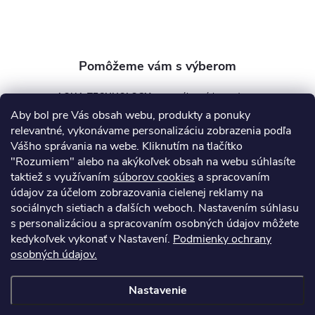
e
AQUA TECHNOLOGY s.r.o.
Aby bol pre Vás obsah webu, produkty a ponuky
info
@
aquatechnology.sk
relevantné, vykonávame personalizáciu zobrazenia podľa
Vášho správania na webe. Kliknutím na tlačítko
+421 911 991 394
"Rozumiem" alebo na akýkoľvek obsah na webu súhlasíte
taktiež s využívaním
súborov cookies
a spracovaním
údajov za účelom zobrazovania cielenej reklamy na
sociálnych sietiach a ďalších weboch. Nastavením súhlasu
Informácie pre vás
s personalizáciou a spracovaním osobných údajov môžete
kedykoľvek vykonať v Nastavení.
Podmienky ochrany
osobných údajov.
Kontakty
Obchodné podmienky
Technický dotazník
Nastavenie
Copyright 2026
AquaPro-Shop.sk
. Všetky práva vyhradené.
Upraviť