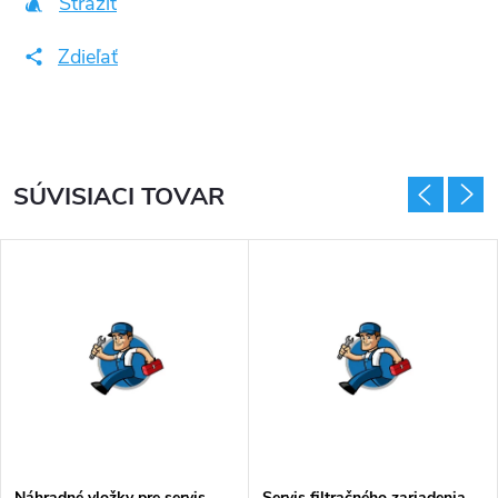
Strážiť
Zdieľať
SÚVISIACI TOVAR
Náhradné vložky pre servis
Servis filtračného zariadenia