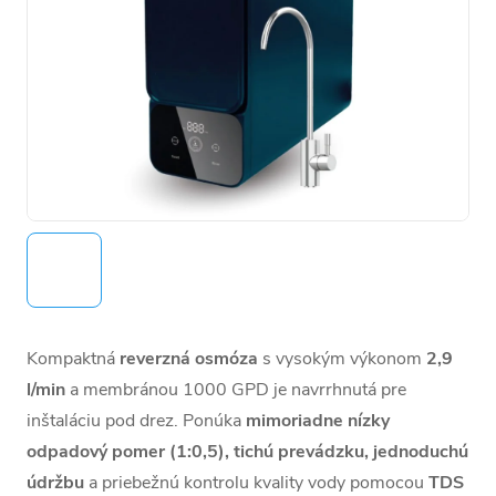
Kompaktná
reverzná osmóza
s vysokým výkonom
2,9
l/min
a membránou 1000 GPD je navrrhnutá pre
inštaláciu pod drez. Ponúka
mimoriadne
nízky
odpadový pomer
(1:0,5),
tichú prevádzku, jednoduchú
údržbu
a priebežnú kontrolu kvality vody pomocou
TDS