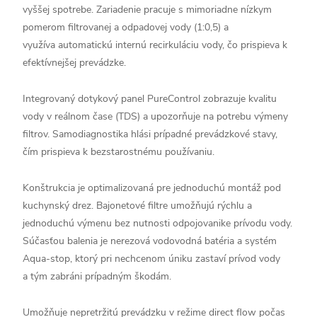
vyššej spotrebe. Zariadenie pracuje s mimoriadne nízkym
pomerom filtrovanej a odpadovej vody (1:0,5) a
využíva automatickú internú recirkuláciu vody, čo prispieva k
efektívnejšej prevádzke.
Integrovaný dotykový panel PureControl zobrazuje kvalitu
vody v reálnom čase (TDS) a upozorňuje na potrebu výmeny
filtrov. Samodiagnostika hlási prípadné prevádzkové stavy,
čím prispieva k bezstarostnému používaniu.
Konštrukcia je optimalizovaná pre jednoduchú montáž pod
kuchynský drez. Bajonetové filtre umožňujú rýchlu a
jednoduchú výmenu bez nutnosti odpojovanike prívodu vody.
Súčasťou balenia je nerezová vodovodná batéria a systém
Aqua-stop, ktorý pri nechcenom úniku zastaví prívod vody
a tým zabráni prípadným škodám.
Umožňuje nepretržitú prevádzku v režime direct flow počas