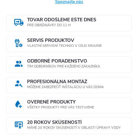
Spoznajte nás
TOVAR ODOŠLEME EŠTE DNES
PRE OBJEDNÁVKY DO 11 H
SERVIS PRODUKTOV
VLASTNÍ SERVISNÍ TECHNICI V CELEJ KRAJINE
ODBORNÉ PORADENSTVO
TÍM ODBORNÍKOV PRE KAŽDÉHO ZÁKAZNÍKA
PROFESIONÁLNA MONTÁŽ
MÔŽEME ZABEZPEČIŤ INŠTALÁCIU U VÁS DOMA
OVERENÉ PRODUKTY
VŠETKY PRODUKTY PRE VÁS TESTUJEME
20 ROKOV SKÚSENOSTÍ
MÁME 20 ROKOV SKÚSENOSTÍ V OBLASTI ÚPRAVY VODY