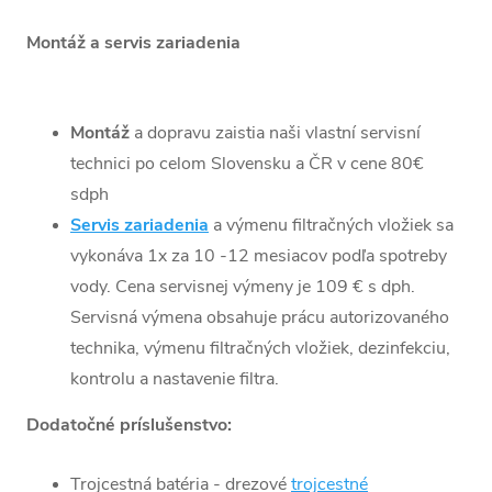
145 × 350 ×
Rozmery
Montáž a servis zariadenia
450 mm
Hmotnosť
9,35 kg
Montáž
a dopravu zaistia naši vlastní servisní
technici po celom Slovensku a ČR v cene 80€
sdph
Servis zariadenia
a výmenu filtračných vložiek sa
vykonáva 1x za 10 -12 mesiacov podľa spotreby
vody. Cena servisnej výmeny je 109 € s dph.
Servisná výmena obsahuje prácu autorizovaného
technika, výmenu filtračných vložiek, dezinfekciu,
kontrolu a nastavenie filtra.
Dodatočné príslušenstvo:
Trojcestná batéria - drezové
trojcestné