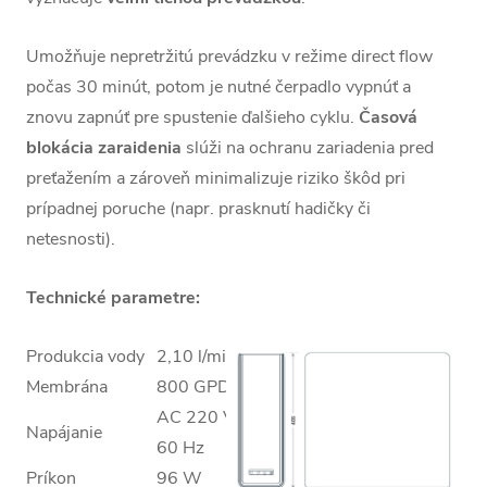
Umožňuje nepretržitú prevádzku v režime direct flow
počas 30 minút, potom je nutné čerpadlo vypnúť a
znovu zapnúť pre spustenie ďalšieho cyklu.
Časová
blokácia zaraidenia
slúži na ochranu zariadenia pred
preťažením a zároveň minimalizuje riziko škôd pri
prípadnej poruche (napr. prasknutí hadičky či
netesnosti).
Technické parametre:
Produkcia vody
2,10 l/min
Membrána
800 GPD
AC 220 V / 50–
Napájanie
60 Hz
Príkon
96 W