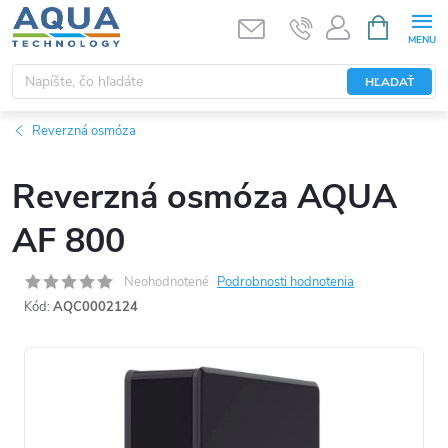
Prejsť
NÁKUPN
KOŠÍK
na
obsah
HĽADAŤ
Reverzná osmóza
Reverzná osmóza AQUA
AF 800
Neohodnotené
Podrobnosti hodnotenia
Kód:
AQC0002124