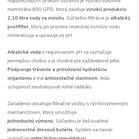
Najdôležitejším prvkom systému je vysoko výkonná
membrána 800 GPD, ktorá zaisťuje
vysokú produkciu
2,10 litra vody za minútu
. Súčasťou filtrácie je
alkalický
postfilter
, ktorý po procese reverznej osmózy vodu
mineralizuje a upravuje jej pH.
Alkalická voda
s regulovaným pH sa vyznačuje
jemnejšou chuťou a je vhodná pre každodenné pitie.
Podporuje trávenie a prirodzenú hydratáciu
organizmu
a má
antioxidačné vlastnosti
, teda
schopnosť neutralizovať voľné radikály.
Zariadenie obsahuje filtračné vložky s rýchlovýmenným
mechanizmom, ktorý umožňuje
jednoduchú výmenu
. Súčasťou je tiež kvalitná
jednocestná drezová batéria
. Systém sa naviac
vyznačuje
veľmi tichou prevádzkou
.