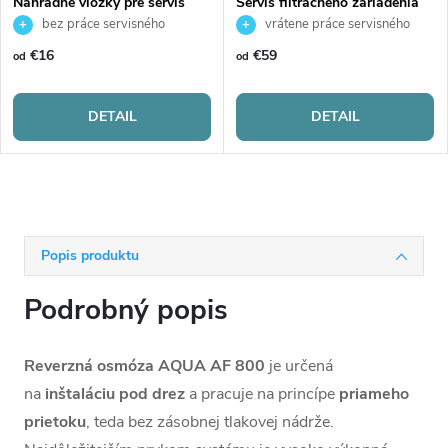
Náhradné vložky pre servis
Servis filtračného zariadenia
filtračného zariadenia
bez práce servisného
vrátene práce servisného
technika
technika
€16
€59
od
od
DETAIL
DETAIL
Popis produktu
Podrobný popis
Reverzná osmóza AQUA AF 800
je
určená
na
inštaláciu pod drez
a pracuje na princípe
priameho
prietoku
, teda bez zásobnej tlakovej nádrže.