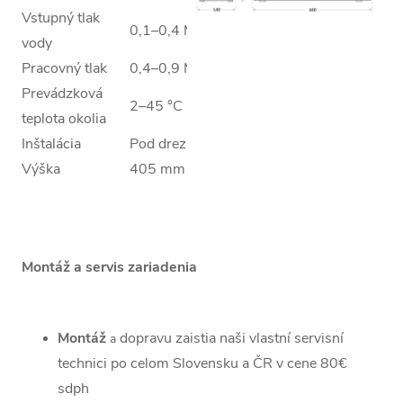
Vstupný tlak
0,1–0,4 MPa
vody
Pracovný tlak
0,4–0,9 MPa
Prevádzková
2–45 °C
teplota okolia
Inštalácia
Pod drez
Výška
405 mm
Šírka
140 mm
Hĺbka
440 mm
Hmotnosť
11,08 kg
Montáž a servis zariadenia
Samostatná
Súčasťou balenia
drezová batéria
Montáž
dopravu zaistia naši vlastní servisní
a
technici po celom Slovensku a ČR v cene 80€
sdph