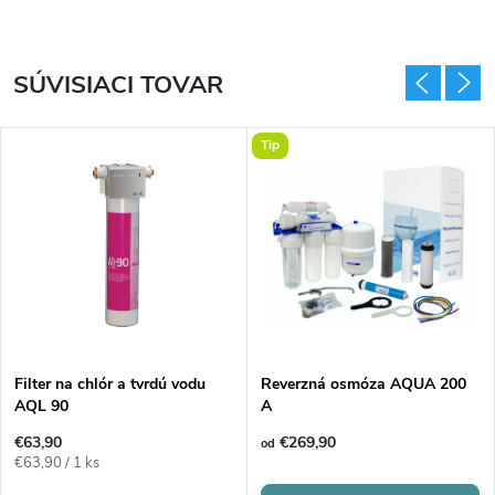
SÚVISIACI TOVAR
Tip
Filter na chlór a tvrdú vodu
Reverzná osmóza AQUA 200
AQL 90
A
€63,90
€269,90
od
Jednotková
€63,90 / 1 ks
cena: