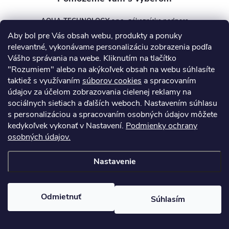
AQUA TECHNOLOGY s.r.o.
Aby bol pre Vás obsah webu, produkty a ponuky
info
@
aquatechnology.sk
relevantné, vykonávame personalizáciu zobrazenia podľa
Vášho správania na webe. Kliknutím na tlačítko
+421 911 991 394
"Rozumiem" alebo na akýkoľvek obsah na webu súhlasíte
taktiež s využívaním
súborov cookies
a spracovaním
údajov za účelom zobrazovania cielenej reklamy na
sociálnych sietiach a ďalších weboch. Nastavením súhlasu
Informácie pre vás
s personalizáciou a spracovaním osobných údajov môžete
kedykoľvek vykonať v Nastavení.
Podmienky ochrany
osobných údajov.
Kontakty
Obchodné podmienky
Technický dotazník
Nastavenie
Copyright 2026
AquaPro-Shop.sk
. Všetky práva vyhradené.
Upraviť
nastavenie cookies
Odmietnuť
Súhlasím
Vytvoril Shoptet