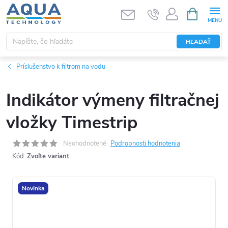
Prejsť
NÁKUPN
KOŠÍK
na
obsah
HĽADAŤ
Príslušenstvo k filtrom na vodu
Indikátor výmeny filtračnej
vložky Timestrip
Neohodnotené
Podrobnosti hodnotenia
Kód:
Zvoľte variant
Novinka