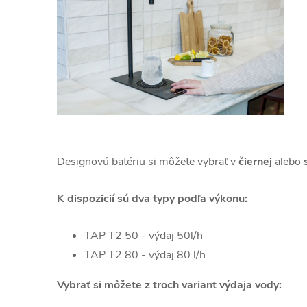
Designovú batériu si môžete vybrať v
čiernej
alebo
s
K dispozicií sú dva typy podľa výkonu:
TAP T2 50 - výdaj 50l/h
TAP T2 80 - výdaj 80 l/h
Vybrať si môžete z troch variant výdaja vody: