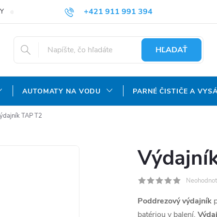
+421 911 991 394
Y
REKLAMAČNÝ PORIADOK
OCHRANA OSOBNÝCH ÚDAJOV
info@aquatechnology.sk
HĽADAŤ
AUTOMATY NA VODU
PARNÉ ČISTIČE A VYS
ýdajník TAP T2
Výdajní
Neohodnot
Poddrezový výdajník
p
batériou v balení.
Výdaj