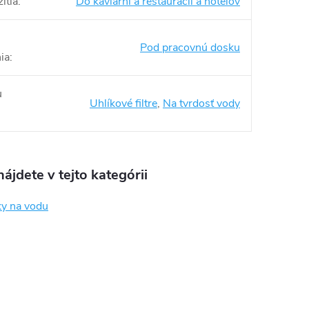
itia
:
Do kaviarní a reštaurácií a hotelov
Pod pracovnú dosku
ia
:
u
Uhlíkové filtre
,
Na tvrdosť vody
ájdete v tejto kategórii
ky na vodu