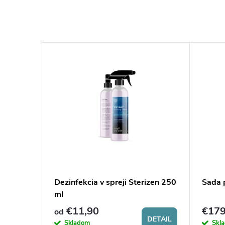
Dezinfekcia v spreji Sterizen 250
Sada 
ml
€11,90
€179
od
DETAIL
Skladom
Skl