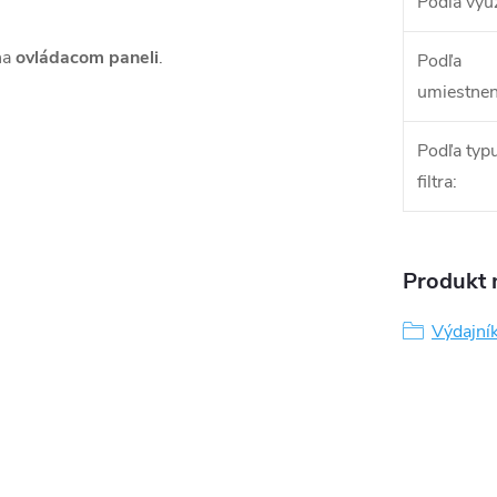
Podľa využ
na
ovládacom paneli
.
Podľa
umiestnen
Podľa typ
filtra
:
Produkt n
Výdajní