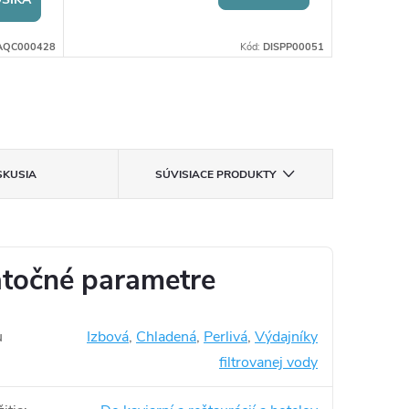
AQC000428
Kód:
DISPP00051
SKUSIA
SÚVISIACE PRODUKTY
točné parametre
u
Izbová
,
Chladená
,
Perlivá
,
Výdajníky
filtrovanej vody