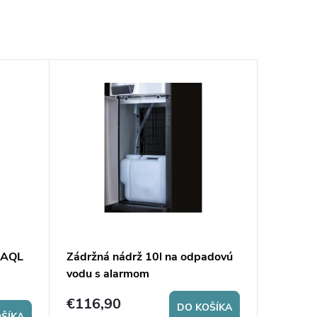
u AQL
Zádržná nádrž 10l na odpadovú
vodu s alarmom
€116,90
DO KOŠÍKA
ŠÍKA