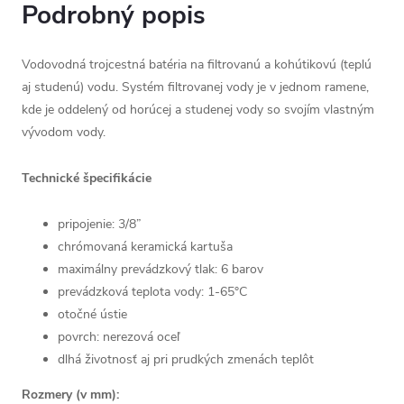
Podrobný popis
Vodovodná trojcestná batéria na filtrovanú a kohútikovú (teplú
aj studenú) vodu. Systém filtrovanej vody je v jednom ramene,
kde je oddelený od horúcej a studenej vody so svojím vlastným
vývodom vody.
Technické špecifikácie
pripojenie: 3/8”
chrómovaná keramická kartuša
maximálny prevádzkový tlak: 6 barov
prevádzková teplota vody: 1-65°C
otočné ústie
povrch: nerezová oceľ
dlhá životnosť aj pri prudkých zmenách teplôt
Rozmery (v mm):