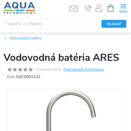
Prejsť
NÁKUPN
KOŠÍK
na
obsah
HĽADAŤ
Vodovodné batérie
Vodovodná batéria ARES
Neohodnotené
Podrobnosti hodnotenia
Kód:
AQC0001132