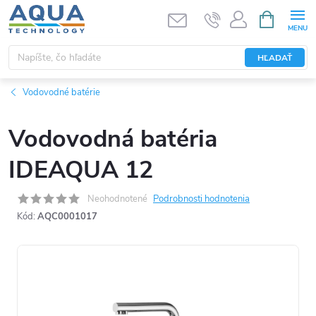
Prejsť
NÁKUPN
KOŠÍK
na
obsah
HĽADAŤ
Vodovodné batérie
Vodovodná batéria
IDEAQUA 12
Neohodnotené
Podrobnosti hodnotenia
Kód:
AQC0001017