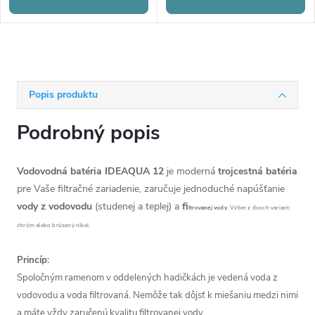
Popis produktu
Podrobný popis
Vodovodná batéria IDEAQUA 12
je moderná
trojcestná batéria
pre Vaše filtračné zariadenie, zaručuje jednoduché napúšťanie
vody z vodovodu
(studenej a teplej) a
fi
ltrovanej vody
. Výber z dvoch variant:
chróm alebo brúsený nikel.
Princíp:
Spoločným ramenom v oddelených hadičkách je vedená voda z
vodovodu a voda filtrovaná. Nemôže tak dôjsť k miešaniu medzi nimi
a máte vždy zaručenú kvalitu filtrovanej vody.