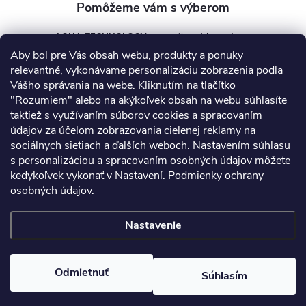
AQUA TECHNOLOGY s.r.o.
Aby bol pre Vás obsah webu, produkty a ponuky
info
@
aquatechnology.sk
relevantné, vykonávame personalizáciu zobrazenia podľa
Vášho správania na webe. Kliknutím na tlačítko
+421 911 991 394
"Rozumiem" alebo na akýkoľvek obsah na webu súhlasíte
taktiež s využívaním
súborov cookies
a spracovaním
údajov za účelom zobrazovania cielenej reklamy na
sociálnych sietiach a ďalších weboch. Nastavením súhlasu
Informácie pre vás
s personalizáciou a spracovaním osobných údajov môžete
kedykoľvek vykonať v Nastavení.
Podmienky ochrany
osobných údajov.
Kontakty
Obchodné podmienky
Technický dotazník
Nastavenie
Copyright 2026
AquaPro-Shop.sk
. Všetky práva vyhradené.
Upraviť
nastavenie cookies
Odmietnuť
Súhlasím
Vytvoril Shoptet