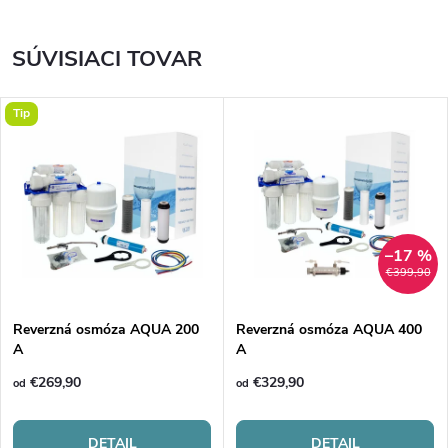
SÚVISIACI TOVAR
Tip
–17 %
€399,90
Reverzná osmóza AQUA 200
Reverzná osmóza AQUA 400
A
A
€269,90
€329,90
od
od
DETAIL
DETAIL