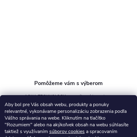
p
ä
t
i
e
AQUA TECHNOLOGY s.r.o.
Aby bol pre Vás obsah webu, produkty a ponuky
info
@
aquatechnology.sk
relevantné, vykonávame personalizáciu zobrazenia podľa
Vášho správania na webe. Kliknutím na tlačítko
+421 911 991 394
"Rozumiem" alebo na akýkoľvek obsah na webu súhlasíte
taktiež s využívaním
súborov cookies
a spracovaním