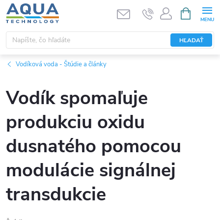
Prejsť
NÁKUPN
KOŠÍK
na
obsah
HĽADAŤ
Vodíková voda - Štúdie a články
Vodík spomaľuje
produkciu oxidu
dusnatého pomocou
modulácie signálnej
transdukcie