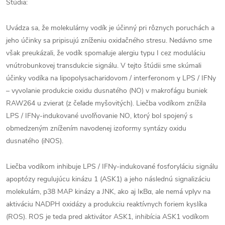
Štúdia:
Uvádza sa, že molekulárny vodík je účinný pri rôznych poruchách a
jeho účinky sa pripisujú zníženiu oxidačného stresu. Nedávno sme
však preukázali, že vodík spomaľuje alergiu typu I cez moduláciu
vnútrobunkovej transdukcie signálu. V tejto štúdii sme skúmali
účinky vodíka na lipopolysacharidovom / interferonom γ LPS / IFNy
– vyvolanie produkcie oxidu dusnatého (NO) v makrofágu buniek
RAW264 u zvierat (z čeľade myšovitých). Liečba vodíkom znížila
LPS / IFNy-indukované uvoľňovanie NO, ktorý bol spojený s
obmedzeným znížením navodenej izoformy syntázy oxidu
dusnatého (iNOS).
Liečba vodíkom inhibuje LPS / IFNy-indukované fosforyláciu signálu
apoptózy regulujúcu kinázu 1 (ASK1) a jeho následnú signalizáciu
molekulám, p38 MAP kinázy a JNK, ako aj IκBα, ale nemá vplyv na
aktiváciu NADPH oxidázy a produkciu reaktívnych foriem kyslíka
(ROS). ROS je teda pred aktivátor ASK1, inhibícia ASK1 vodíkom