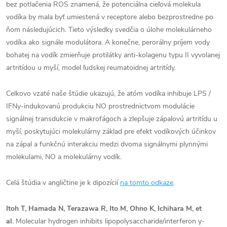
bez potlačenia ROS znamená, že potenciálna cieľová molekula
vodíka by mala byť umiestená v receptore alebo bezprostredne po
ňom následujúcich. Tieto výsledky svedčia o úlohe molekulárneho
vodíka ako signále modulátora. A konečne, perorálny príjem vody
bohatej na vodík zmierňuje protilátky anti-kolagenu typu II vyvolanej
artritídou u myší, model ľudskej reumatoidnej artritídy.
Celkovo vzaté naše štúdie ukazujú, že atóm vodíka inhibuje LPS /
IFNy-indukovanú produkciu NO prostrednictvom modulácie
signálnej transdukcie v makrofágoch a zlepšuje zápalovú artritídu u
myší, poskytujúci molekulárny základ pre efekt vodíkových účinkov
na zápal a funkčnú interakciu medzi dvoma signálnymi plynnými
molekulami, NO a molekulárny vodík.
Celá štúdia v angličtine je k dipozícií
na tomto odkaze
.
Itoh T, Hamada N, Terazawa R, Ito M, Ohno K, Ichihara M, et
al.
Molecular hydrogen inhibits lipopolysaccharide/interferon γ-