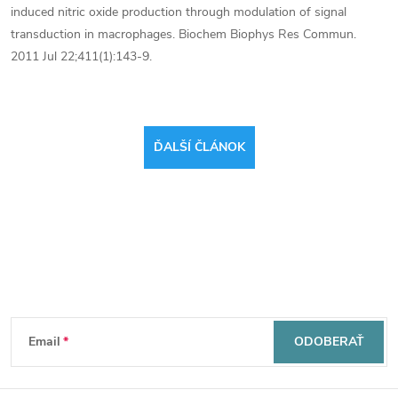
induced nitric oxide production through modulation of signal
transduction in macrophages. Biochem Biophys Res Commun.
2011 Jul 22;411(1):143-9.
ĎALŠÍ ČLÁNOK
Odoberať newsletter
Z
Email
ODOBERAŤ
á