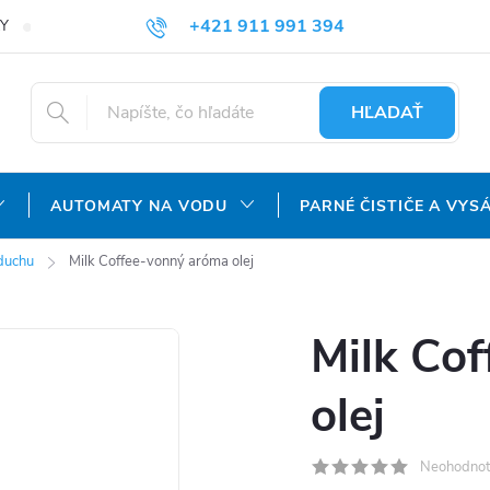
+421 911 991 394
Y
REKLAMAČNÝ PORIADOK
OCHRANA OSOBNÝCH ÚDAJOV
info@aquatechnology.sk
HĽADAŤ
AUTOMATY NA VODU
PARNÉ ČISTIČE A VYS
zduchu
Milk Coffee-vonný aróma olej
Milk Co
olej
Neohodnot