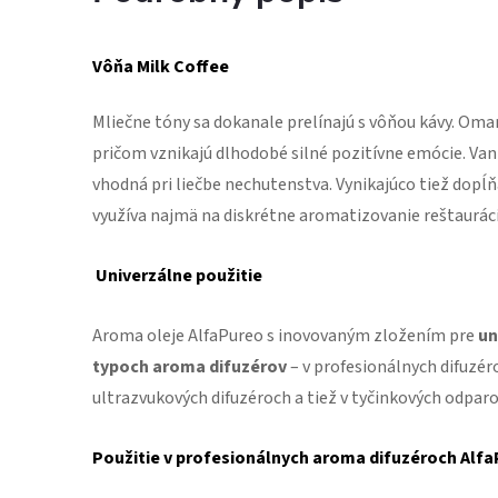
Vôňa Milk Coffee
Mliečne tóny sa dokanale prelínajú s vôňou kávy. Om
pričom vznikajú dlhodobé silné pozitívne emócie. Van
vhodná pri liečbe nechutenstva. Vynikajúco tiež dopĺň
využíva najmä na diskrétne aromatizovanie reštauráci
Univerzálne použitie
Aroma oleje AlfaPureo s inovovaným zložením pre
un
typoch aroma difuzérov
– v profesionálnych difuzér
ultrazvukových difuzéroch a tiež v tyčinkových odparo
Použitie v profesionálnych aroma difuzéroch Alf