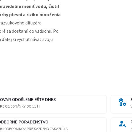
pravidelne meniť vodu, čistiť
orby plesní a riziko množenia
razvukového difuzéra
oré sa dostanú do vzduchu. Po
ďalej si vychutnávať svoju
TOVAR ODOŠLEME EŠTE DNES
RE OBJEDNÁVKY DO 11 H
ODBORNÉ PORADENSTVO
ÍM ODBORNÍKOV PRE KAŽDÉHO ZÁKAZNÍKA