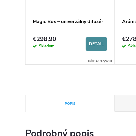
roma Pro
Magic Box – univerzálny difuzér
Aróma
€298,90
€278
DETAIL
Skladom
Skl
KOŠÍKA
Kód:
3323
Kód:
4197/WHI
POPIS
Podrobný popis