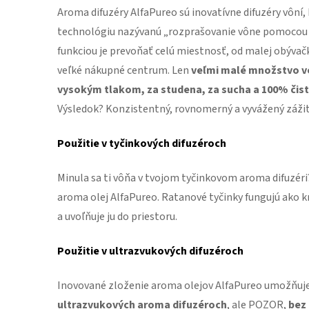
Aroma difuzéry AlfaPureo sú inovatívne difuzéry vôní
technológiu nazývanú „rozprašovanie vône pomocou 
funkciou je prevoňať celú miestnosť, od malej obývačk
veľké nákupné centrum. Len
veľmi malé množstvo vo
vysokým tlakom, za studena, za sucha a 100% čist
Výsledok? Konzistentný, rovnomerný a vyvážený zážit
Použitie v tyčinkových difuzéroch
Minula sa ti vôňa v tvojom tyčinkovom aroma difuzér
aroma olej AlfaPureo. Ratanové tyčinky fungujú ako k
a uvoľňuje ju do priestoru.
Použitie v ultrazvukových difuzéroch
Inovované zloženie aroma olejov AlfaPureo umožňuje
ultrazvukových aroma difuzéroch
, ale POZOR,
bez 