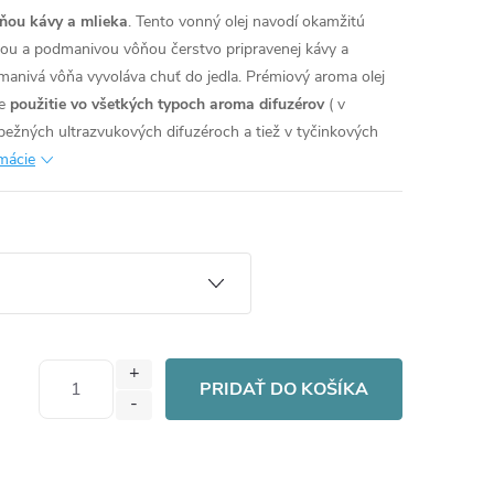
ôňou kávy a mlieka
. Tento vonný olej navodí okamžitú
nou a podmanivou vôňou čerstvo pripravenej kávy a
manivá vôňa vyvoláva chuť do jedla.
Prémiový aroma olej
e
použitie vo všetkých typoch aroma difuzérov
( v
bežných ultrazvukových difuzéroch a tiež v tyčinkových
rmácie
PRIDAŤ DO KOŠÍKA