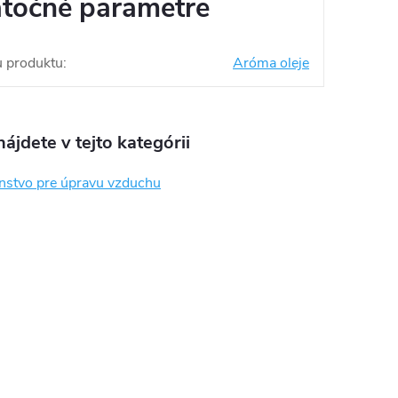
točné parametre
u produktu
:
Aróma oleje
ájdete v tejto kategórii
enstvo pre úpravu vzduchu