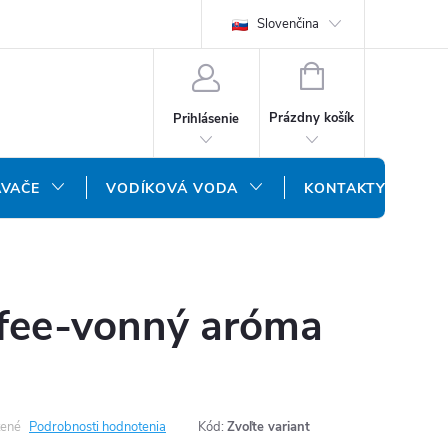
REKLAMAČNÝ FORMULÁR
DOPRAVA A PLATBA
Slovenčina
DOPRAVA P
NÁKUPNÝ
KOŠÍK
Prázdny košík
Prihlásenie
ÁVAČE
VODÍKOVÁ VODA
KONTAKTY
ffee-vonný aróma
ené
Podrobnosti hodnotenia
Kód:
Zvoľte variant