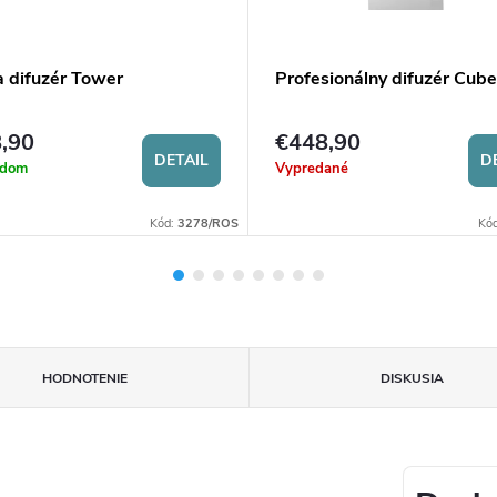
 difuzér Tower
Profesionálny difuzér Cube
,90
€448,90
DETAIL
D
adom
Vypredané
Kód:
3278/ROS
Kó
HODNOTENIE
DISKUSIA