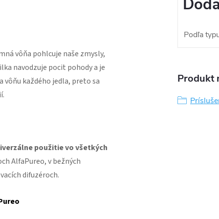
Doda
Podľa typ
amná vôňa pohlcuje naše zmysly,
ilka navodzuje pocit pohody a je
Produkt n
a vôňu každého jedla, preto sa
í.
Prísluš
iverzálne použitie vo všetkých
och AlfaPureo, v bežných
vacích difuzéroch.
aPureo