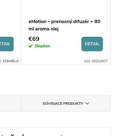
eMotion – prenosný difuzér + 80
Automat
ml aroma olej
€69
€148,
ETAIL
DETAIL
Skladom
Sklad
d:
3284/BLA
Kód:
4521/ACT
SÚVISIACE PRODUKTY