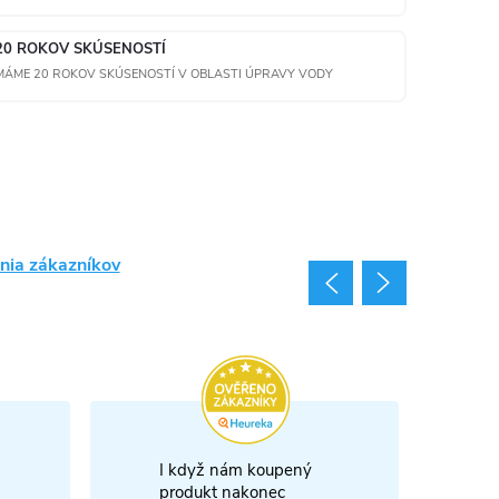
20 ROKOV SKÚSENOSTÍ
MÁME 20 ROKOV SKÚSENOSTÍ V OBLASTI ÚPRAVY VODY
nia zákazníkov
I když nám koupený
m
produkt nakonec