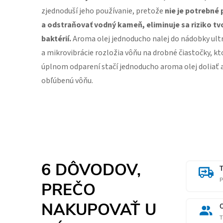
zjednoduší jeho používanie, pretože
nie je potrebné 
a odstraňovať vodný kameň, eliminuje sa riziko tv
baktérií.
Aroma olej jednoducho nalej do nádobky ult
a mikrovibrácie rozložia vôňu na drobné čiastočky, kt
úplnom odparení stačí jednoducho aroma olej doliať a 
obľúbenú vôňu.
6 DÔVODOV,
P
PREČO
NAKUPOVAŤ U
T