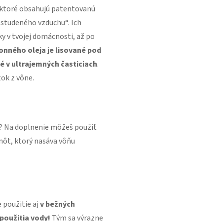
, ktoré obsahujú patentovanú
studeného vzduchu“. Ich
y v tvojej domácnosti, až po
nného oleja je lisované pod
é v ultrajemných časticiach
.
ok z vône.
i? Na doplnenie môžeš použiť
nôt, ktorý nasáva vôňu
 použitie aj
v bežných
použitia vody!
Tým sa výrazne