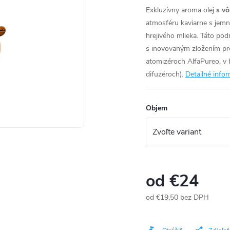
Exkluzívny aroma olej
s v
atmosféru kaviarne s jem
hrejivého mlieka. Táto pod
s inovovaným zložením pr
atomizéroch AlfaPureo, v 
difuzéroch).
Detailné info
Objem
od
€24
od
€19,50
bez DPH
Jednotková
cena: