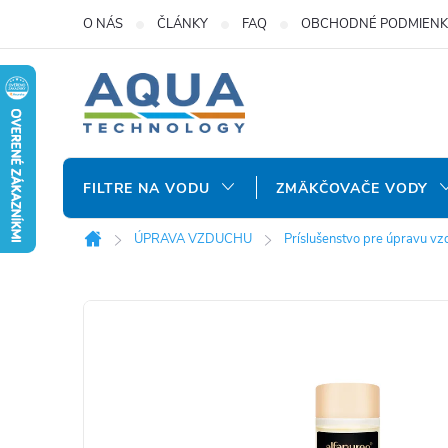
Prejsť
O NÁS
ČLÁNKY
FAQ
OBCHODNÉ PODMIENK
na
obsah
FILTRE NA VODU
ZMÄKČOVAČE VODY
ÚPRAVA VZDUCHU
Príslušenstvo pre úpravu v
Domov