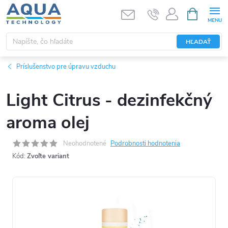
Prejsť
NÁKUPN
KOŠÍK
na
obsah
HĽADAŤ
Príslušenstvo pre úpravu vzduchu
Light Citrus - dezinfekčný
aroma olej
Neohodnotené
Podrobnosti hodnotenia
Kód:
Zvoľte variant