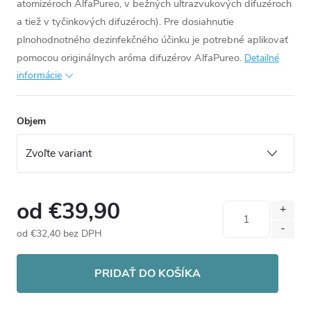
atomizéroch AlfaPureo, v bežných ultrazvukových difuzéroch
a tiež v tyčinkových difuzéroch).
Pre dosiahnutie
plnohodnotného dezinfekčného účinku je potrebné aplikovať
pomocou originálnych aróma difuzérov AlfaPureo.
Detailné
informácie
Objem
od
€39,90
od
€32,40
bez DPH
Jednotková
cena:
PRIDAŤ DO KOŠÍKA