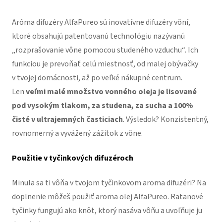
Aróma difuzéry AlfaPureo sú inovatívne difuzéry vôní,
ktoré obsahujú patentovanú technológiu nazývanú
„rozprašovanie vône pomocou studeného vzduchu“. Ich
funkciou je prevoňať celú miestnosť, od malej obývačky
v tvojej domácnosti, až po veľké nákupné centrum.
Len
veľmi malé množstvo vonného oleja je lisované
pod vysokým tlakom, za studena, za sucha a 100%
čisté v ultrajemných časticiach
. Výsledok? Konzistentný,
rovnomerný a vyvážený zážitok z vône.
Použitie v tyčinkových difuzéroch
Minula sa ti vôňa v tvojom tyčinkovom aroma difuzéri? Na
doplnenie môžeš použiť aroma olej AlfaPureo. Ratanové
tyčinky fungujú ako knôt, ktorý nasáva vôňu a uvoľňuje ju