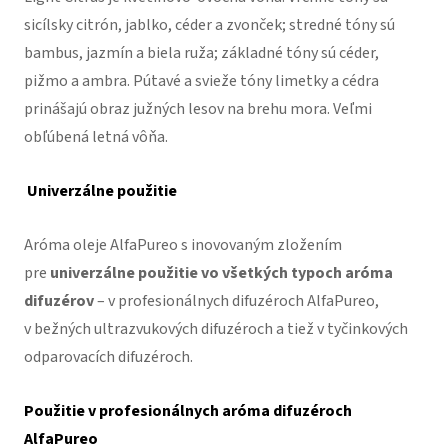
sicílsky citrón, jablko, céder a zvonček; stredné tóny sú
bambus, jazmín a biela ruža; základné tóny sú céder,
pižmo a ambra. Pútavé a svieže tóny limetky a cédra
prinášajú obraz južných lesov na brehu mora. Veľmi
obľúbená letná vôňa.
Univerzálne použitie
Aróma oleje AlfaPureo s inovovaným zložením
pre
univerzálne použitie vo všetkých typoch aróma
difuzérov
– v profesionálnych difuzéroch AlfaPureo,
v bežných ultrazvukových difuzéroch a tiež v tyčinkových
odparovacích difuzéroch.
Použitie v profesionálnych aróma difuzéroch
AlfaPureo