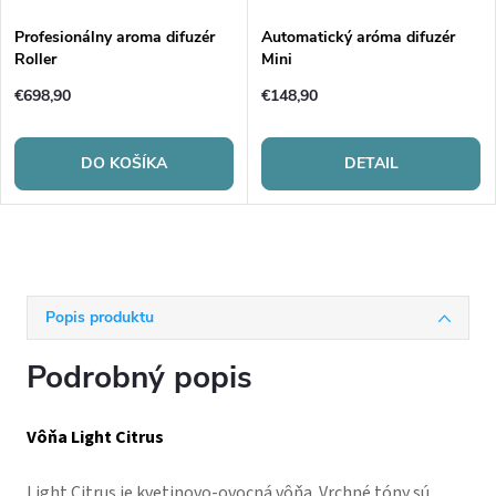
Profesionálny aroma difuzér
Automatický aróma difuzér
Roller
Mini
€698,90
€148,90
DO KOŠÍKA
DETAIL
Popis produktu
Podrobný popis
Vôňa Light Citrus
Light Citrus je kvetinovo-ovocná vôňa. Vrchné tóny sú