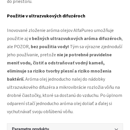
do priestoru.
Použitie v ultrazvukových difuzéroch
Inovované zloženie aróma olejov AlfaPureo umožňuje
použitie aj
v bežných ultrazvukových aróma difuzéroch
,
ale POZOR,
bez použitia vody!
Tým sa výrazne zjednoduší
jeho používanie, pretože
nie je potrebné pravidelne
meniť vodu, čistiť a odstraňovať vodný kameň,
eliminuje sa riziko tvorby plesní a riziko množenia
baktérií.
Aróma olej jednoducho nalej do nádobky
ultrazvukového difuzéra a mikrovibrácie rozložia vôňu na
drobné čiastočky, ktoré sa dostanú do vzduchu. Po úplnom
odparení stačí jednoducho aróma olej doliať a ďalej si
vychutnávať svoju obľúbenú vôňu.
Parametre produktu