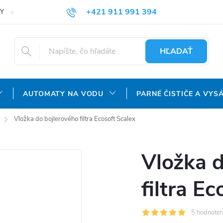
+421 911 991 394
Y
REKLAMAČNÝ PORIADOK
OCHRANA OSOBNÝCH ÚDAJOV
info@aquatechnology.sk
HĽADAŤ
AUTOMATY NA VODU
PARNÉ ČISTIČE A VYS
Vložka do bojlerového filtra Ecosoft Scalex
Vložka d
filtra E
5 hodnoten