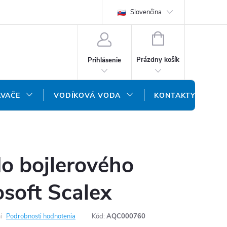
REKLAMAČNÝ FORMULÁR
DOPRAVA A PLATBA
Slovenčina
DOPRAVA P
NÁKUPNÝ
KOŠÍK
Prázdny košík
Prihlásenie
ÁVAČE
VODÍKOVÁ VODA
KONTAKTY
o bojlerového
cosoft Scalex
í
Podrobnosti hodnotenia
Kód:
AQC000760