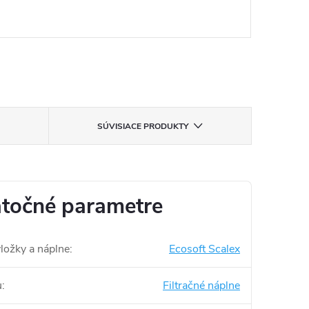
SÚVISIACE PRODUKTY
točné parametre
vložky a náplne
:
Ecosoft Scalex
u
:
Filtračné náplne