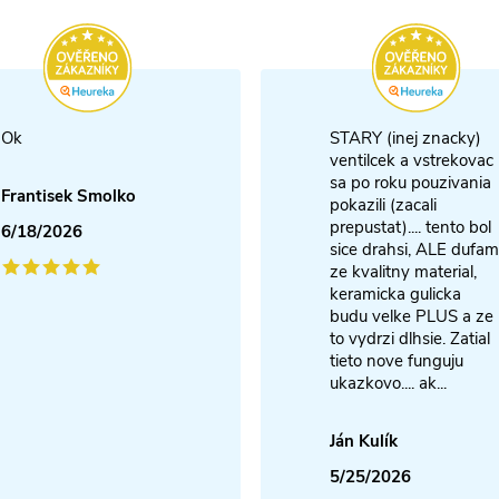
Ok
STARY (inej znacky)
ventilcek a vstrekovac
sa po roku pouzivania
Frantisek Smolko
pokazili (zacali
prepustat).... tento bol
6/18/2026
sice drahsi, ALE dufam
ze kvalitny material,
keramicka gulicka
budu velke PLUS a ze
to vydrzi dlhsie. Zatial
tieto nove funguju
ukazkovo.... ak...
Ján Kulík
5/25/2026