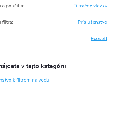
 a použitia
:
Filtračné vložky
filtra
:
Príslušenstvo
Ecosoft
ájdete v tejto kategórii
nstvo k filtrom na vodu