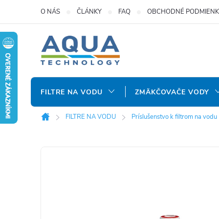
Prejsť
O NÁS
ČLÁNKY
FAQ
OBCHODNÉ PODMIENK
na
obsah
FILTRE NA VODU
ZMÄKČOVAČE VODY
FILTRE NA VODU
Príslušenstvo k filtrom na vodu
Domov