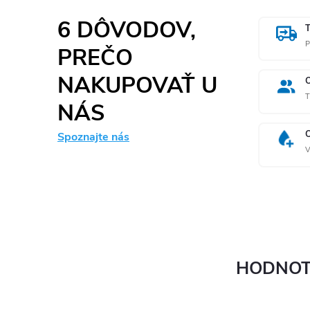
6 DÔVODOV,
P
PREČO
NAKUPOVAŤ U
T
NÁS
Spoznajte nás
V
HODNOT