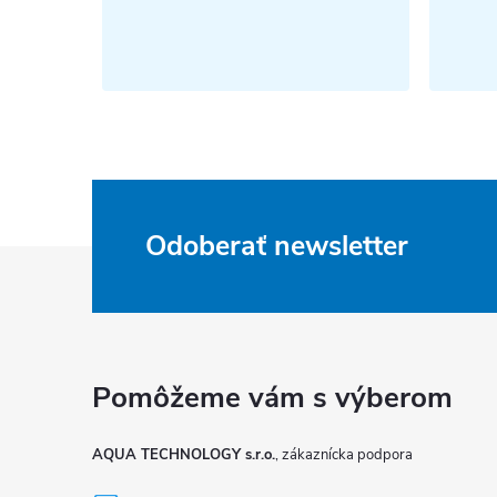
Odoberať newsletter
Z
á
p
ä
AQUA TECHNOLOGY s.r.o.
t