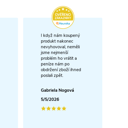
I když nám koupený
m
produkt nakonec
nevyhovoval, neměli
A
jsme nejmenší
problém ho vrátit a
4
peníze nám po
obdržení zboží ihned
poslali zpět.
Gabriela Nogová
5/5/2026