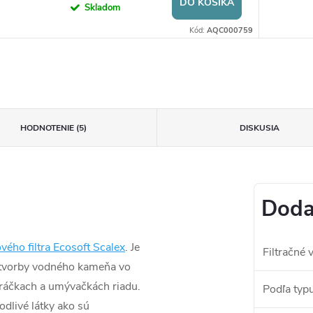
DO KOŠÍKA
Skladom
Kód:
AQC000759
HODNOTENIE (5)
DISKUSIA
Doda
ového filtra Ecosoft Scalex
. Je
Filtračné 
u tvorby vodného kameňa vo
 práčkach a umývačkách riadu.
Podľa typ
dlivé látky ako sú