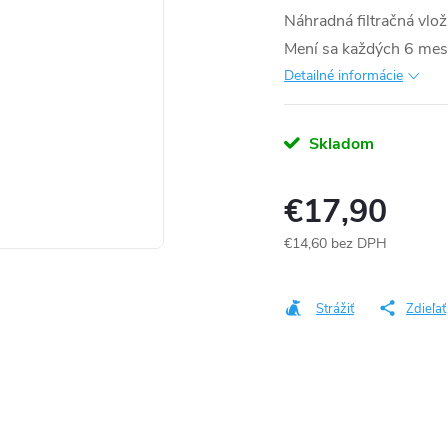
Náhradná filtračná vlo
Mení sa každých 6 mesi
Detailné informácie
Skladom
€17,90
€14,60 bez DPH
Jednotková
cena:
Strážiť
Zdieľať