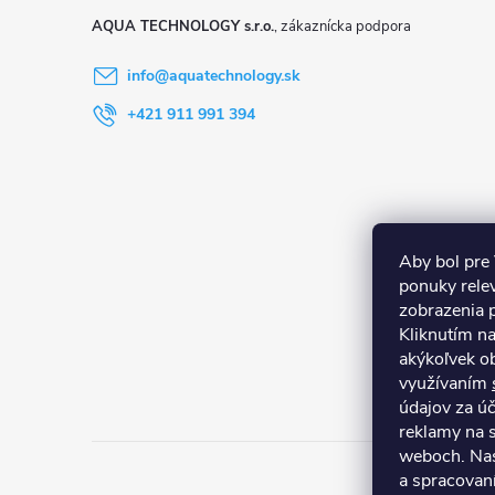
ä
AQUA TECHNOLOGY s.r.o.
t
info
@
aquatechnology.sk
i
+421 911 991 394
e
Aby bol pre
ponuky rele
zobrazenia 
Kliknutím n
akýkoľvek ob
využívaním
údajov za ú
reklamy na s
weboch. Nas
a spracovan