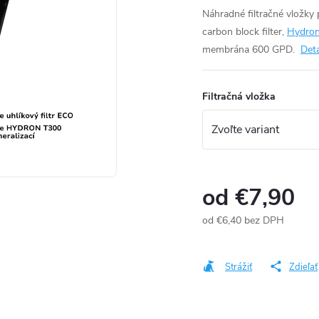
Náhradné filtračné vložky 
carbon block filter,
Hydron
membrána 600 GPD.
Deta
Filtračná vložka
od
€7,90
od
€6,40
bez DPH
Jednotková
cena:
Strážiť
Zdieľať