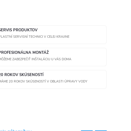
SERVIS PRODUKTOV
VLASTNÍ SERVISNÍ TECHNICI V CELEJ KRAJINE
PROFESIONÁLNA MONTÁŽ
MÔŽEME ZABEZPEČIŤ INŠTALÁCIU U VÁS DOMA
20 ROKOV SKÚSENOSTÍ
MÁME 20 ROKOV SKÚSENOSTÍ V OBLASTI ÚPRAVY VODY