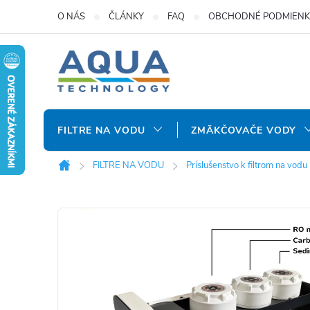
Prejsť
O NÁS
ČLÁNKY
FAQ
OBCHODNÉ PODMIENK
na
obsah
FILTRE NA VODU
ZMÄKČOVAČE VODY
FILTRE NA VODU
Príslušenstvo k filtrom na vodu
Domov