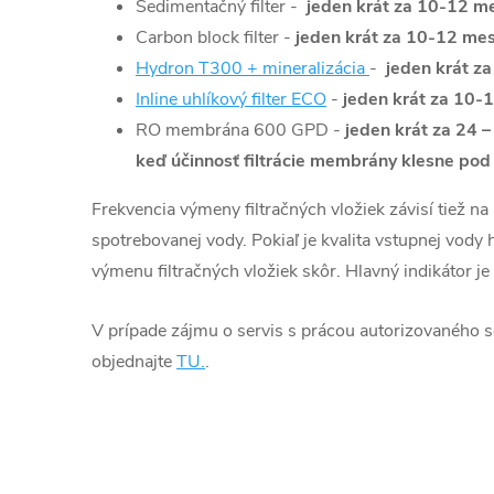
Sedimentačný filter -
jeden krát za 10-12 m
Carbon block filter -
jeden krát za 10-12 me
Hydron T300 + mineralizácia
-
jeden krát z
Inline uhlíkový filter ECO
-
jeden krát za 10-
RO membrána 600 GPD -
jeden krát za 24
–
keď účinnosť filtrácie membrány klesne po
Frekvencia výmeny filtračných vložiek závisí tiež na
spotrebovanej vody. Pokiaľ je kvalita vstupnej vody h
výmenu filtračných vložiek skôr. Hlavný indikátor je 
V prípade zájmu o servis s prácou autorizovaného s
objednajte
TU.
.