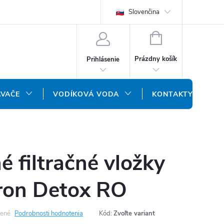
REKLAMAČNÝ FORMULÁR
DOPRAVA A PLATBA
Slovenčina
DOPRAVA P
NÁKUPNÝ
KOŠÍK
Prázdny košík
Prihlásenie
ÁVAČE
VODÍKOVÁ VODA
KONTAKTY
 filtračné vložky
ron Detox RO
ené
Podrobnosti hodnotenia
Kód:
Zvoľte variant