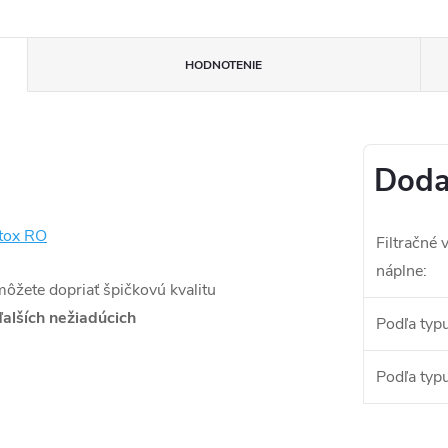
HODNOTENIE
Doda
tox RO
Filtračné 
náplne
:
ôžete dopriať špičkovú kvalitu
alších nežiadúcich
Podľa typu
Podľa typu 