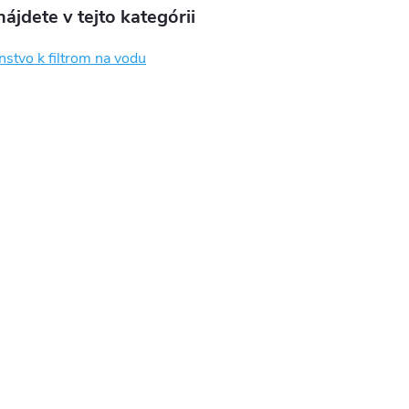
ájdete v tejto kategórii
nstvo k filtrom na vodu