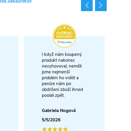
nia zákazníkov
I když nám koupený
m
produkt nakonec
nevyhovoval, neměli
A
jsme nejmenší
problém ho vrátit a
4
peníze nám po
obdržení zboží ihned
poslali zpět.
Gabriela Nogová
5/5/2026