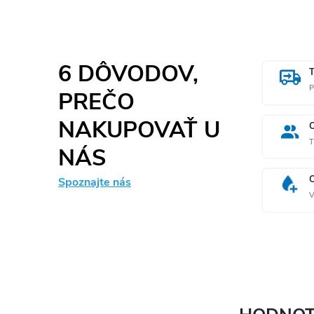
6 DÔVODOV,
P
PREČO
NAKUPOVAŤ U
T
NÁS
Spoznajte nás
V