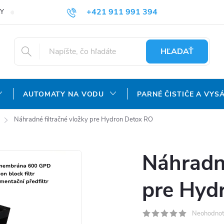
+421 911 991 394
Y
REKLAMAČNÝ PORIADOK
OCHRANA OSOBNÝCH ÚDAJOV
info@aquatechnology.sk
HĽADAŤ
AUTOMATY NA VODU
PARNÉ ČISTIČE A VYS
Náhradné filtračné vložky pre Hydron Detox RO
Náhradné
pre Hyd
Neohodnot