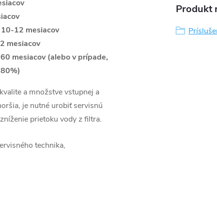
esiacov
Produkt n
siacov
a 10-12 mesiacov
Prísluše
12 mesiacov
 60
mesiacov
(alebo v prípade,
d 80%)
 kvalite a množstve vstupnej a
oršia, je nutné urobiť servisnú
zníženie prietoku vody z filtra.
ervisného technika,