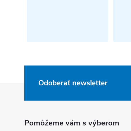
Odoberať newsletter
Z
á
p