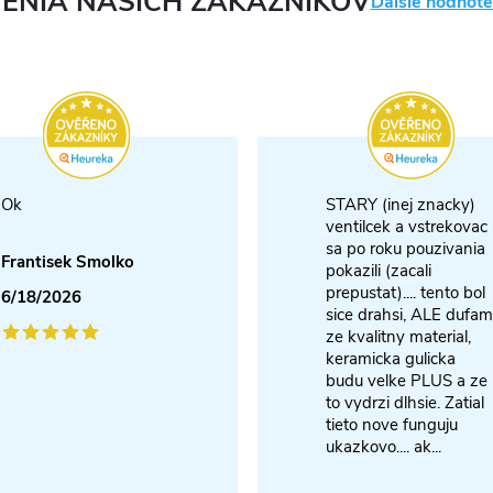
ENIA NAŠICH ZÁKAZNÍKOV
Ďalšie hodnote
Ok
STARY (inej znacky)
ventilcek a vstrekovac
sa po roku pouzivania
Frantisek Smolko
pokazili (zacali
prepustat).... tento bol
6/18/2026
sice drahsi, ALE dufam
ze kvalitny material,
keramicka gulicka
budu velke PLUS a ze
to vydrzi dlhsie. Zatial
tieto nove funguju
ukazkovo.... ak...