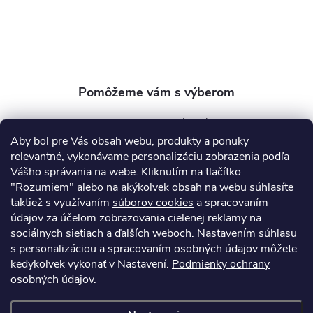
i
e
AQUA TECHNOLOGY s.r.o.
Aby bol pre Vás obsah webu, produkty a ponuky
info
@
aquatechnology.sk
relevantné, vykonávame personalizáciu zobrazenia podľa
Vášho správania na webe. Kliknutím na tlačítko
+421 911 991 394
"Rozumiem" alebo na akýkoľvek obsah na webu súhlasíte
taktiež s využívaním
súborov cookies
a spracovaním
údajov za účelom zobrazovania cielenej reklamy na
sociálnych sietiach a ďalších weboch. Nastavením súhlasu
Informácie pre vás
s personalizáciou a spracovaním osobných údajov môžete
kedykoľvek vykonať v Nastavení.
Podmienky ochrany
osobných údajov.
Kontakty
Obchodné podmienky
Technický dotazník