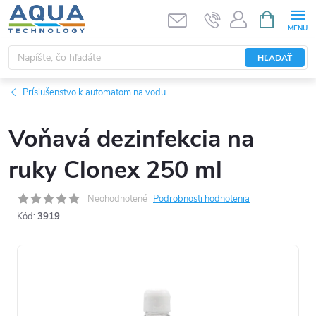
Prejsť
NÁKUPN
KOŠÍK
na
obsah
HĽADAŤ
Príslušenstvo k automatom na vodu
Voňavá dezinfekcia na
ruky Clonex 250 ml
Neohodnotené
Podrobnosti hodnotenia
Kód:
3919