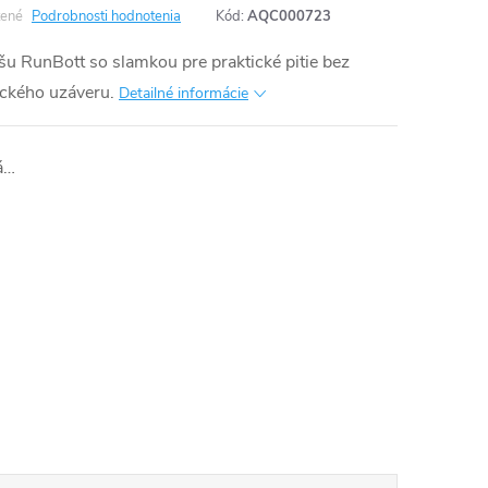
ené
Podrobnosti hodnotenia
Kód:
AQC000723
šu RunBott so slamkou pre praktické pitie bez
ického uzáveru.
Detailné informácie
á…