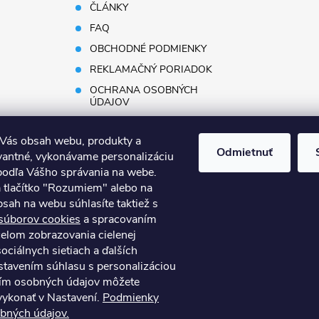
ČLÁNKY
FAQ
OBCHODNÉ PODMIENKY
REKLAMAČNÝ PORIADOK
OCHRANA OSOBNÝCH
ÚDAJOV
REKLAMAČNÝ FORMULÁR
 Vás obsah webu, produkty a
DOPRAVA A PLATBA
Odmietnuť
vantné, vykonávame personalizáciu
DOPRAVA PRE ATYPICKÝ
podľa Vášho správania na webe.
TOVAR
a tlačítko "Rozumiem" alebo na
PRACOVNÉ PONUKY
sah na webu súhlasíte taktiež s
ODSTÚPENIE OD ZMLUVY
súborov cookies
a spracovaním
čelom zobrazovania cielenej
ociálnych sietiach a ďalších
tavením súhlasu s personalizáciou
ím osobných údajov môžete
Kontakty
Obchodné podmienky
Technický dotazník
vykonať v Nastavení.
Podmienky
bných údajov.