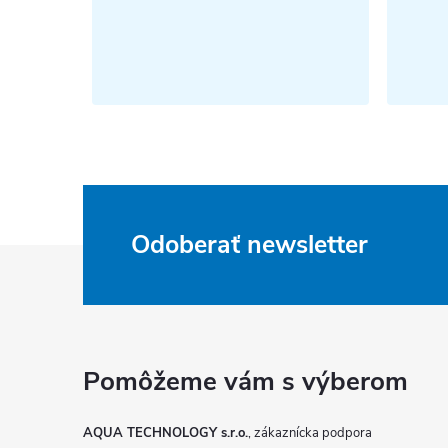
Odoberať newsletter
Z
á
p
ä
AQUA TECHNOLOGY s.r.o.