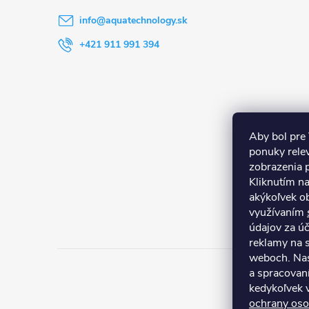
t
info
@
aquatechnology.sk
i
+421 911 991 394
e
Aby bol pre
ponuky rele
zobrazenia 
Kliknutím n
akýkoľvek ob
využívaním
údajov za ú
reklamy na s
weboch. Nas
a spracovan
kedykoľvek 
ochrany oso