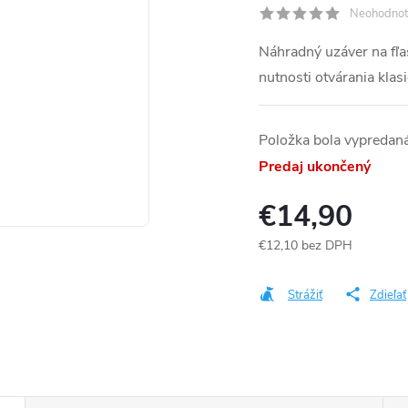
Neohodnot
Náhradný uzáver na fľa
nutnosti otvárania klas
Položka bola vypredan
Predaj ukončený
€14,90
€12,10 bez DPH
Jednotková
cena:
Strážiť
Zdieľať