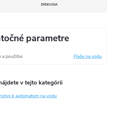
DISKUSIA
točné parametre
 a použitia
:
Fľaše na vodu
ájdete v tejto kategórii
enstvo k automatom na vodu