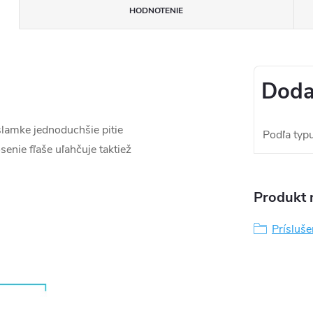
HODNOTENIE
Doda
lamke jednoduchšie pitie
Podľa typu
enie fľaše uľahčuje taktiež
Produkt n
Prísluš