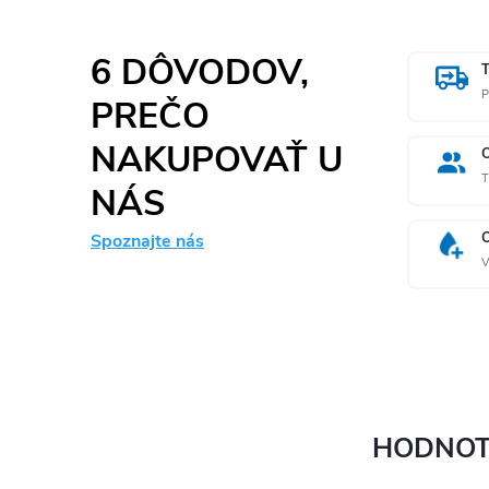
6 DÔVODOV,
P
PREČO
NAKUPOVAŤ U
T
NÁS
Spoznajte nás
V
HODNOT