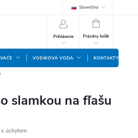
REKLAMAČNÝ FORMULÁR
DOPRAVA A PLATBA
Slovenčina
DOPRAVA P
NÁKUPNÝ
KOŠÍK
Prázdny košík
Prihlásenie
ÁVAČE
VODÍKOVÁ VODA
KONTAKTY
m
o slamkou na fľašu
 s úchytom