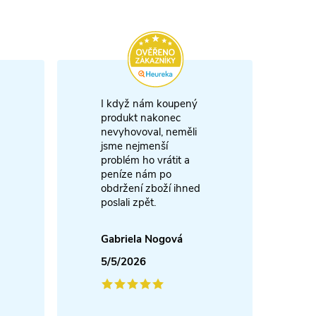
I když nám koupený
m
produkt nakonec
nevyhovoval, neměli
A
jsme nejmenší
problém ho vrátit a
4
peníze nám po
obdržení zboží ihned
poslali zpět.
Gabriela Nogová
5/5/2026