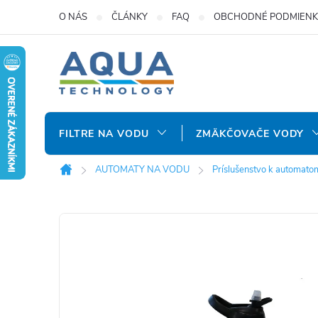
Prejsť
O NÁS
ČLÁNKY
FAQ
OBCHODNÉ PODMIENK
na
obsah
FILTRE NA VODU
ZMÄKČOVAČE VODY
AUTOMATY NA VODU
Príslušenstvo k automato
Domov