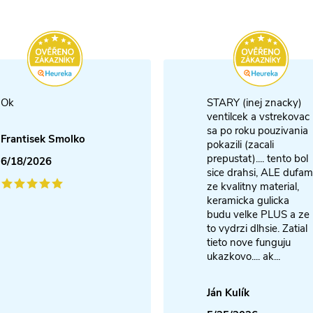
Ok
STARY (inej znacky)
ventilcek a vstrekovac
sa po roku pouzivania
Frantisek Smolko
pokazili (zacali
prepustat).... tento bol
6/18/2026
sice drahsi, ALE dufam
ze kvalitny material,
keramicka gulicka
budu velke PLUS a ze
to vydrzi dlhsie. Zatial
tieto nove funguju
ukazkovo.... ak...
Ján Kulík