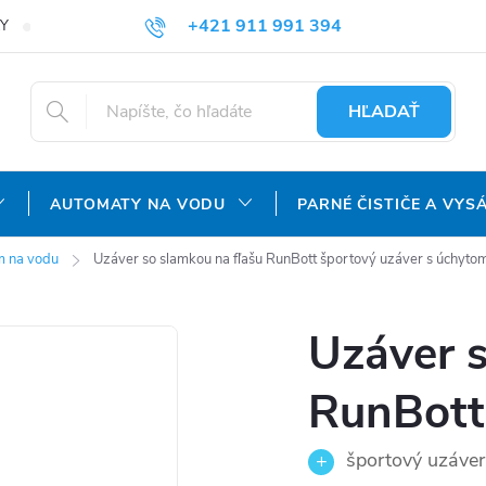
+421 911 991 394
Y
REKLAMAČNÝ PORIADOK
OCHRANA OSOBNÝCH ÚDAJOV
info@aquatechnology.sk
HĽADAŤ
AUTOMATY NA VODU
PARNÉ ČISTIČE A VYS
m na vodu
Uzáver so slamkou na fľašu RunBott
športový uzáver s úchyto
Uzáver s
RunBott
športový uzáver