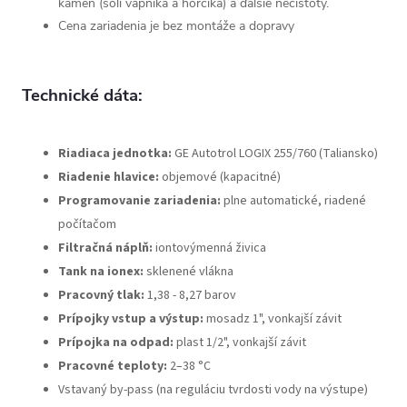
kameň (soli vápnika a horčíka) a ďalšie nečistoty.
Cena zariadenia je bez montáže a dopravy
Technické dáta:
Riadiaca jednotka:
GE Autotrol LOGIX 255/760 (Taliansko)
Riadenie hlavice:
objemové (kapacitné)
Programovanie zariadenia:
plne automatické, riadené
počítačom
Filtračná náplň:
iontovýmenná živica
Tank na ionex:
sklenené vlákna
Pracovný tlak:
1,38 - 8,27 barov
Prípojky vstup a výstup:
mosadz 1", vonkajší závit
Prípojka na odpad:
plast 1/2", vonkajší závit
Pracovné teploty:
2–38 °C
Vstavaný by-pass (na reguláciu tvrdosti vody na výstupe)