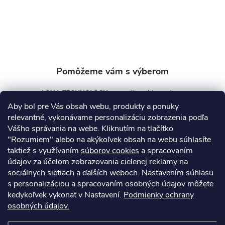
i
e
AQUA TECHNOLOGY s.r.o.
Aby bol pre Vás obsah webu, produkty a ponuky
info
@
aquatechnology.sk
relevantné, vykonávame personalizáciu zobrazenia podľa
Vášho správania na webe. Kliknutím na tlačítko
+421 911 991 394
"Rozumiem" alebo na akýkoľvek obsah na webu súhlasíte
taktiež s využívaním
súborov cookies
a spracovaním
údajov za účelom zobrazovania cielenej reklamy na
sociálnych sietiach a ďalších weboch. Nastavením súhlasu
Informácie pre vás
s personalizáciou a spracovaním osobných údajov môžete
kedykoľvek vykonať v Nastavení.
Podmienky ochrany
osobných údajov.
Kontakty
Obchodné podmienky
Technický dotazník