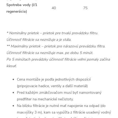
Spotreba vody (l/1
40
75
12
regenerácia)
Nominálny prietok
0,5
0,8
1,
(m³/h *)
Maximálny
* Nominálny prietok – prietok pre trvalú prevádzku filtru.
1,2
1,5
1,
prietok (m³/h **)
Účinnosť filtrácie sa neznižuje a je stála.
Montážna výška
** Maximálny prietok – prietok pre nárazovú prevádzku filtra.
490
835
95
prípojok (mm)
Účinnosť filtrácie sa neznižuje max. po dobu 5 minút.
Celková hĺbka s
Po 5 minútach prevádzky účinnosť filtrácie veľmi pomaly začína
650
650
65
prípojkami (mm)
klesať.
Rozmery (Š x V x
320x670x500
320x1010x500
320x11
H) (mm)
Cena montáže je podľa jednotlivých dispozícií
(pripojovacie hadice, ventily a ďalší materiál)
Pred každým zmäkčovačom musí byť namontovaný
predfilter na mechanické nečistoty.
Na blízku filtrácie je nutné mať napojenie na odpad (do
max.výšky 3 m), kam sa vypúšťa z filtrácie usadený vodný