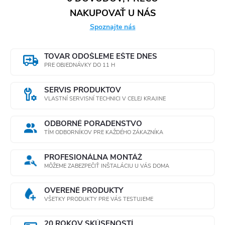
NAKUPOVAŤ U NÁS
Spoznajte nás
TOVAR ODOŠLEME EŠTE DNES
PRE OBJEDNÁVKY DO 11 H
SERVIS PRODUKTOV
VLASTNÍ SERVISNÍ TECHNICI V CELEJ KRAJINE
ODBORNÉ PORADENSTVO
TÍM ODBORNÍKOV PRE KAŽDÉHO ZÁKAZNÍKA
PROFESIONÁLNA MONTÁŽ
MÔŽEME ZABEZPEČIŤ INŠTALÁCIU U VÁS DOMA
OVERENÉ PRODUKTY
VŠETKY PRODUKTY PRE VÁS TESTUJEME
20 ROKOV SKÚSENOSTÍ