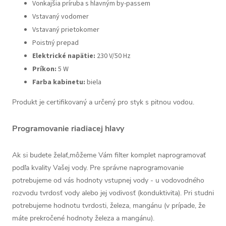
Vonkajšia príruba s hlavným by-passem
Vstavaný vodomer
Vstavaný prietokomer
Poistný prepad
Elektrické napätie:
230 V/50 Hz
Príkon:
5 W
Farba kabinetu:
biela
Produkt je certifikovaný a určený pro styk s pitnou vodou.
Programovanie riadiacej hlavy
Ak si budete želať,môžeme Vám filter komplet naprogramovať
podľa kvality Vašej vody. Pre správne naprogramovanie
potrebujeme od vás hodnoty vstupnej vody - u vodovodného
rozvodu tvrdosť vody alebo jej vodivosť (konduktivita). Pri studni
potrebujeme hodnotu tvrdosti, železa, mangánu (v prípade, že
máte prekročené hodnoty železa a mangánu).