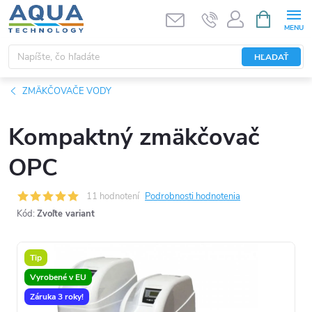
Prejsť
NÁKUPN
KOŠÍK
na
obsah
HĽADAŤ
ZMÄKČOVAČE VODY
Kompaktný zmäkčovač
OPC
11 hodnotení
Podrobnosti hodnotenia
Kód:
Zvoľte variant
Tip
Vyrobené v EU
Záruka 3 roky!