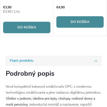
€3,90
€4,90
Jednotková
€3,90 / 1 ks
cena:
DO KOŠÍKA
DO KOŠÍKA
Popis produktu
Podrobný popis
Nové kompaktné katexové zmäkčovače OPC, s modernou
technológiou zmäkčovania a plne riadiacou digitálnou jednotkou.
Všetko v jednom, ideálne pre byty, chalupy, rodinné domy a
malé penzióny.
Jednoduchá montáž a nastavenie, najvyšší