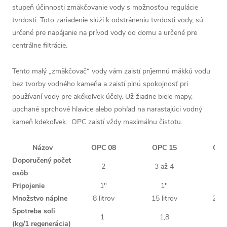
stupeň účinnosti zmäkčovanie vody s možnosťou regulácie
tvrdosti. Toto zariadenie slúži k odstráneniu tvrdosti vody, sú
určené pre napájanie na prívod vody do domu a určené pre
centrálne filtrácie.
Tento malý „zmäkčovač“ vody vám zaistí príjemnú mäkkú vodu
bez tvorby vodného kameňa a zaistí plnú spokojnosť pri
používaní vody pre akékoľvek účely. Už žiadne biele mapy,
upchané sprchové hlavice alebo pohľad na narastajúci vodný
kameň kdekoľvek. OPC zaistí vždy maximálnu čistotu.
Názov
OPC 08
OPC 15
OPC
Doporučený počet
2
3 až 4
5 a
osôb
Pripojenie
1"
1"
1
Množstvo náplne
8 litrov
15 litrov
25 li
Spotreba soli
1
1,8
3,
(kg/1 regenerácia)