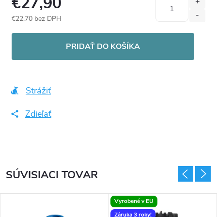
€27,90
€22,70 bez DPH
Jednotková
cena:
PRIDAŤ DO KOŠÍKA
Strážiť
Zdieľať
SÚVISIACI TOVAR
Vyrobené v EU
Záruka 3 roky!