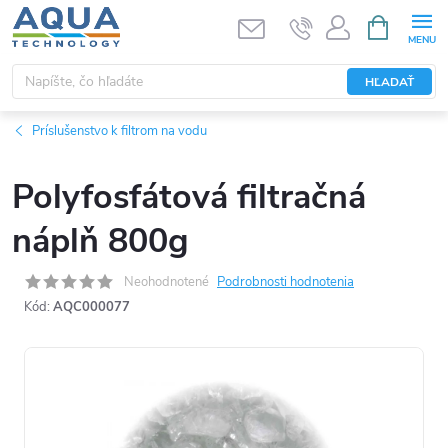
Prejsť
NÁKUPN
KOŠÍK
na
obsah
HĽADAŤ
Príslušenstvo k filtrom na vodu
Polyfosfátová filtračná
náplň 800g
Neohodnotené
Podrobnosti hodnotenia
Kód:
AQC000077