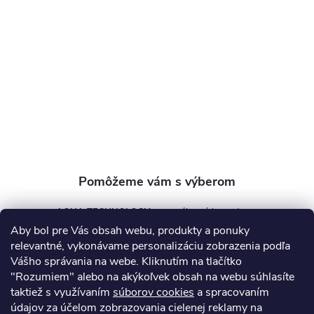
p
ä
t
i
e
AQUA TECHNOLOGY s.r.o.
Aby bol pre Vás obsah webu, produkty a ponuky
info
@
aquatechnology.sk
relevantné, vykonávame personalizáciu zobrazenia podľa
Vášho správania na webe. Kliknutím na tlačítko
+421 911 991 394
"Rozumiem" alebo na akýkoľvek obsah na webu súhlasíte
taktiež s využívaním
súborov cookies
a spracovaním
údajov za účelom zobrazovania cielenej reklamy na