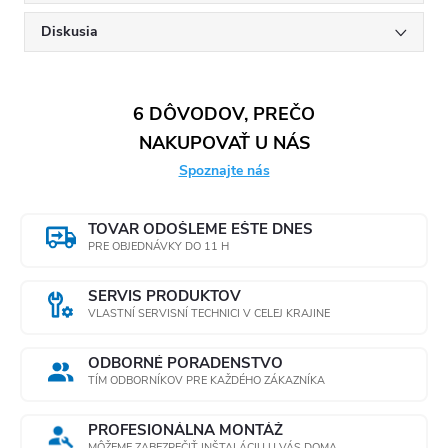
Diskusia
6 DÔVODOV, PREČO
NAKUPOVAŤ U NÁS
Spoznajte nás
TOVAR ODOŠLEME EŠTE DNES
PRE OBJEDNÁVKY DO 11 H
SERVIS PRODUKTOV
VLASTNÍ SERVISNÍ TECHNICI V CELEJ KRAJINE
ODBORNÉ PORADENSTVO
TÍM ODBORNÍKOV PRE KAŽDÉHO ZÁKAZNÍKA
PROFESIONÁLNA MONTÁŽ
MÔŽEME ZABEZPEČIŤ INŠTALÁCIU U VÁS DOMA