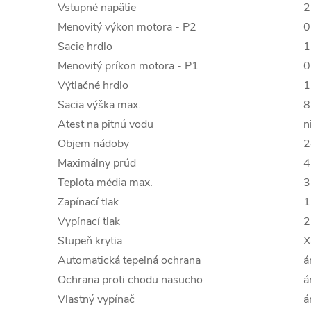
Vstupné napätie
2
Menovitý výkon motora - P2
0
Sacie hrdlo
1
Menovitý príkon motora - P1
0
Výtlačné hrdlo
1
Sacia výška max.
8
Atest na pitnú vodu
n
Objem nádoby
2
Maximálny prúd
4
Teplota média max.
3
Zapínací tlak
1
Vypínací tlak
2
Stupeň krytia
X
Automatická tepelná ochrana
á
Ochrana proti chodu nasucho
á
Vlastný vypínač
á