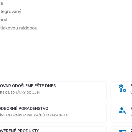
ie
ntegrovaný
oryl
 tlakovou nádobou
TOVAR ODOŠLEME EŠTE DNES
RE OBJEDNÁVKY DO 11 H
ODBORNÉ PORADENSTVO
ÍM ODBORNÍKOV PRE KAŽDÉHO ZÁKAZNÍKA
OVERENÉ PRODUKTY