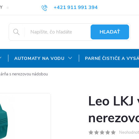
+421 911 991 394
Y
REKLAMAČNÝ PORIADOK
OCHRANA OSOBNÝCH ÚDAJOV
info@aquatechnology.sk
HĽADAŤ
AUTOMATY NA VODU
PARNÉ ČISTIČE A VYS
dárňa s nerezovou nádobou
Leo LKJ 
nerezov
Neohodnot