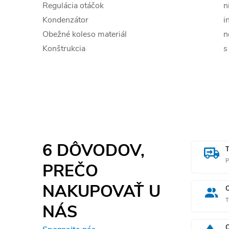
Regulácia otáčok
n
Kondenzátor
i
Obežné koleso materiál
n
Konštrukcia
s
6 DÔVODOV,
P
PREČO
NAKUPOVAŤ U
T
NÁS