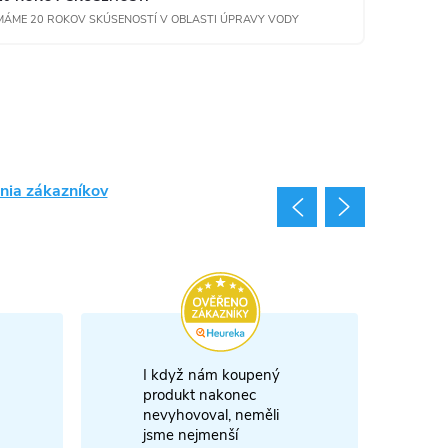
MÁME 20 ROKOV SKÚSENOSTÍ V OBLASTI ÚPRAVY VODY
nia zákazníkov
I když nám koupený
m
produkt nakonec
nevyhovoval, neměli
A
jsme nejmenší