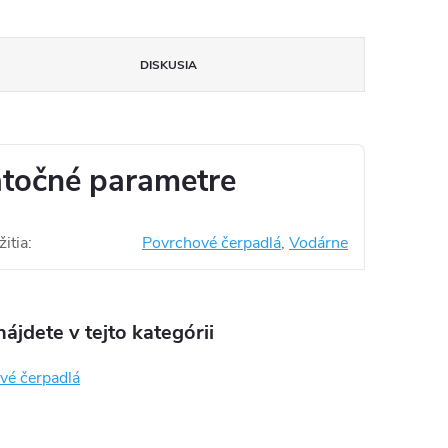
DISKUSIA
točné parametre
itia
:
Povrchové čerpadlá
,
Vodárne
ájdete v tejto kategórii
vé čerpadlá