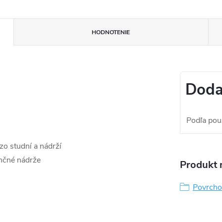
HODNOTENIE
Doda
Podľa použ
zo studní a nádrží
enčné nádrže
Produkt n
Povrcho