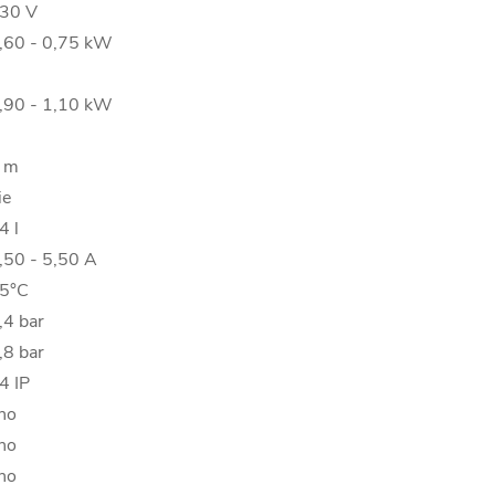
30 V
,60 - 0,75 kW
,90 - 1,10 kW
 m
ie
4 l
,50 - 5,50 A
5°C
,4 bar
,8 bar
4 IP
no
no
no