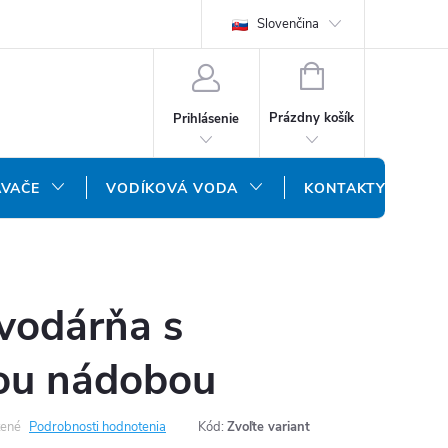
REKLAMAČNÝ FORMULÁR
DOPRAVA A PLATBA
Slovenčina
DOPRAVA P
NÁKUPNÝ
KOŠÍK
Prázdny košík
Prihlásenie
ÁVAČE
VODÍKOVÁ VODA
KONTAKTY
vodárňa s
ou nádobou
ené
Podrobnosti hodnotenia
Kód:
Zvoľte variant