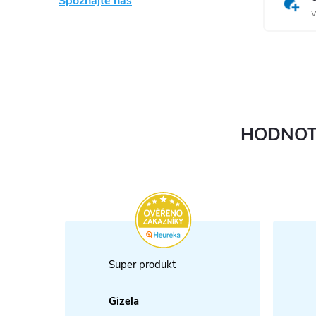
Spoznajte nás
V
HODNOT
Super produkt
Gizela