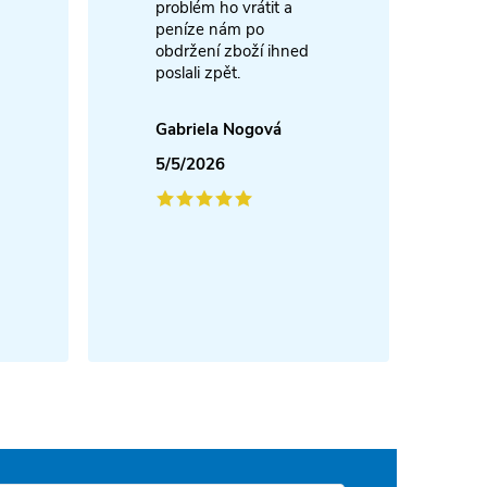
problém ho vrátit a
4
peníze nám po
obdržení zboží ihned
poslali zpět.
Gabriela Nogová
5/5/2026