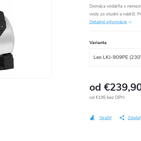
Domáca vodárňa s nerezovo
vody zo studní a nádrží. P
Detailné informácie
Varianta
od
€239,9
od
€195
bez DPH
Jednotková
cena:
Strážiť
Zdieľať