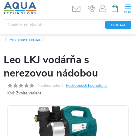
Prejsť
NÁKUPN
KOŠÍK
na
obsah
HĽADAŤ
Povrchové čerpadlá
Leo LKJ vodárňa s
nerezovou nádobou
Neohodnotené
Podrobnosti hodnotenia
Kód:
Zvoľte variant