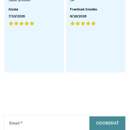
Gizela
Frantisek Smolko
7/10/2026
6/18/2026
Odoberať newsletter
Z
Email
ODOBERAŤ