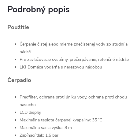
Podrobný popis
Použitie
Čerpanie čistej alebo mierne znečistenej vody zo studní a
nádrží
Pre zavlažovacie systémy, prečerpávanie, retenčné nádrže
LKJ Domáca vodárňa s nerezovou nádobou
Čerpadlo
Predfilter, ochrana proti úniku vody, ochrana proti chodu
nasucho
LCD displej
Maximálna teplota čerpanej kvapaliny: 35 ˚C
Maximálna sacia výška: 8 m
Zapínací tlak: 1,5 bar