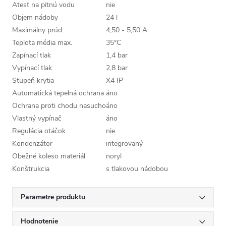
Atest na pitnú vodu
nie
Objem nádoby
24 l
Maximálny prúd
4,50 - 5,50 A
Teplota média max.
35°C
Zapínací tlak
1,4 bar
Vypínací tlak
2,8 bar
Stupeň krytia
X4 IP
Automatická tepelná ochrana
áno
Ochrana proti chodu nasucho
áno
Vlastný vypínač
áno
Regulácia otáčok
nie
Kondenzátor
integrovaný
Obežné koleso materiál
noryl
Konštrukcia
s tlakovou nádobou
Parametre produktu
Hodnotenie