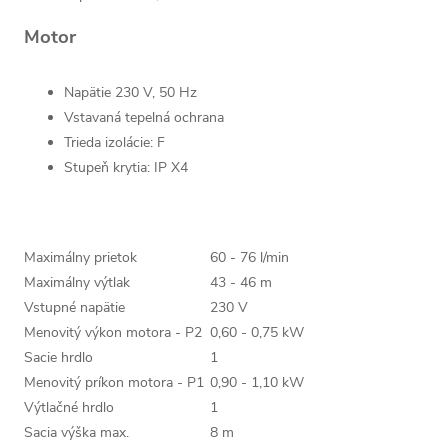
Motor
Napätie 230 V, 50 Hz
Vstavaná tepelná ochrana
Trieda izolácie: F
Stupeň krytia: IP X4
Maximálny prietok
60 - 76 l/min
Maximálny výtlak
43 - 46 m
Vstupné napätie
230 V
Menovitý výkon motora - P2
0,60 - 0,75 kW
Sacie hrdlo
1
Menovitý príkon motora - P1
0,90 - 1,10 kW
Výtlačné hrdlo
1
Sacia výška max.
8 m