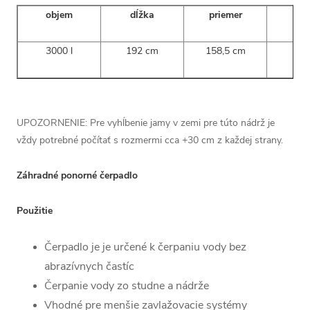
objem
dĺžka
priemer
vý
3000 l
192 cm
158,5 cm
187
UPOZORNENIE: Pre vyhĺbenie jamy v zemi pre túto nádrž je
vždy potrebné počítať s rozmermi cca +30 cm z každej strany.
Záhradné ponorné čerpadlo
Použitie
Čerpadlo je je určené k čerpaniu vody bez
abrazívnych častíc
Čerpanie vody zo studne a nádrže
Vhodné pre menšie zavlažovacie systémy