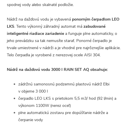
spodnej vody alebo skalnaté podložie.
Nádrž na dažďovú vodu je vybavená
ponorným čerpadlom LEO
LKS
. Tento výkonný záhradný automat má
zabudované
inteligentné riadiace zariadenie
a funguje plne automaticky, o
jeho prevádzku sa tak nemusíte starať. Ponorné čerpadlo je
trvale umiestnené v nádrži a je vhodné pre najrôznejšie aplikácie.
Telo čerpadla je vyrobené z nerezovej ocele AISI 304.
Nádrž na dažďovú vodu 3000 l RAIN SET AQ obsahuje:
zádržnú samonosnú podzemnú plastovú nádrž Elbi
v objeme 3 000 l
čerpadlo LEO LKS s prietokom 5,5 m3/ hod (92 l/min) a
výkonom 1100W (nerez oceľ)
plne automatickú zostavu pre dopúšťanie nádrže a
čerpanie vody