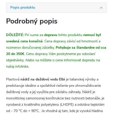
Popis produktu
Podrobný popis
DÔLEŽITÉ:
Pri sume za
dopravu
tohto produktu
nemusí byť
uvedená cena konečná
. Cena dopravy závisí od hmotnosti a
rozmerov doručovanej zásielky.
Pohybuje sa štandardne od cca
20 do 350€
. Cenu dopravy Vám poskytneme po odoslaní
objednávky. Alebo sa môžete o cene informovať dopredu na
našej infolinke.
Plastová
nádrž na dažďovú vodu Elbi
je talianskej výroby a
predstavuje ideálne a spoľahlivé riešenie pre zhromažďovanie
dažďovej vody a jej využitia pre závlahu záhrady. Nádrž je
monolitickej samonosnej konštrukcie bez nutnosti betonáže, je
vyrobená z kvalitného polyetylenu (LHDPE) a odoláva teplotám
od - 70 °C do + 90°C. Je vhodná aj tam, kde je vysoká hladina