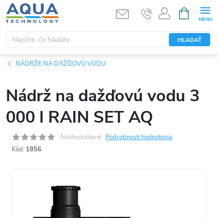
Prejsť
NÁKUPN
KOŠÍK
na
obsah
HĽADAŤ
NÁDRŽE NA DAŽĎOVÚ VODU
Nádrž na dažďovú vodu 3
000 l RAIN SET AQ
Neohodnotené
Podrobnosti hodnotenia
Kód:
1856