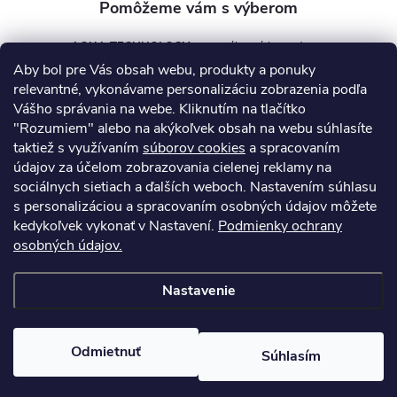
AQUA TECHNOLOGY s.r.o.
Aby bol pre Vás obsah webu, produkty a ponuky
info
@
aquatechnology.sk
relevantné, vykonávame personalizáciu zobrazenia podľa
Vášho správania na webe. Kliknutím na tlačítko
+421 911 991 394
"Rozumiem" alebo na akýkoľvek obsah na webu súhlasíte
taktiež s využívaním
súborov cookies
a spracovaním
údajov za účelom zobrazovania cielenej reklamy na
sociálnych sietiach a ďalších weboch. Nastavením súhlasu
Informácie pre vás
s personalizáciou a spracovaním osobných údajov môžete
kedykoľvek vykonať v Nastavení.
Podmienky ochrany
osobných údajov.
Kontakty
Obchodné podmienky
Technický dotazník
Nastavenie
Copyright 2026
AquaPro-Shop.sk
. Všetky práva vyhradené.
Upraviť
nastavenie cookies
Odmietnuť
Súhlasím
Vytvoril Shoptet