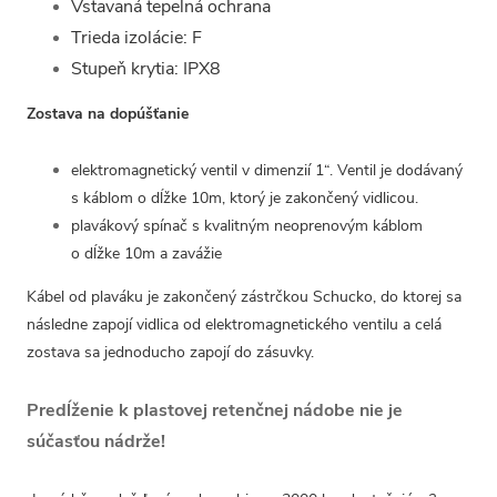
Vstavaná tepelná ochrana
Trieda izolácie: F
Stupeň krytia: IPX8
Zostava na dopúšťanie
elektromagnetický ventil v dimenzií 1“. Ventil je dodávaný
s káblom o dĺžke 10m, ktorý je zakončený vidlicou.
plavákový spínač s kvalitným neoprenovým káblom
o dĺžke 10m a zavážie
Kábel od plaváku je zakončený zástrčkou Schucko, do ktorej sa
následne zapojí vidlica od elektromagnetického ventilu a celá
zostava sa jednoducho zapojí do zásuvky.
Predĺženie k plastovej retenčnej nádobe nie je
súčasťou nádrže!