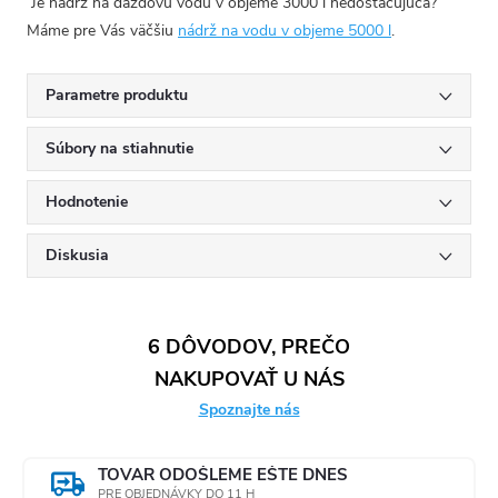
Je nádrž na dažďovú vodu v objeme 3000 l nedostačujúca?
Máme pre Vás väčšiu
nádrž na vodu v objeme 5000 l
.
Parametre produktu
Súbory na stiahnutie
Hodnotenie
Diskusia
6 DÔVODOV, PREČO
NAKUPOVAŤ U NÁS
Spoznajte nás
TOVAR ODOŠLEME EŠTE DNES
PRE OBJEDNÁVKY DO 11 H