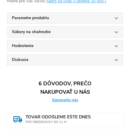
Máme pre Vás väčšiu
nádrž na vodu v objeme 10 000 l.
Parametre produktu
Súbory na stiahnutie
Hodnotenie
Diskusia
6 DÔVODOV, PREČO
NAKUPOVAŤ U NÁS
Spoznajte nás
TOVAR ODOŠLEME EŠTE DNES
PRE OBJEDNÁVKY DO 11 H