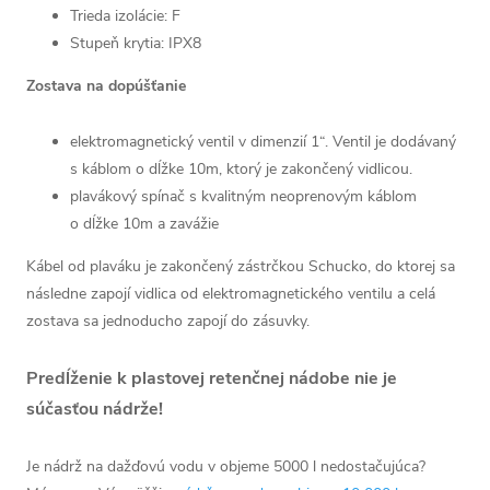
Trieda izolácie: F
Stupeň krytia: IPX8
Zostava na dopúšťanie
elektromagnetický ventil v dimenzií 1“. Ventil je dodávaný
s káblom o dĺžke 10m, ktorý je zakončený vidlicou.
plavákový spínač s kvalitným neoprenovým káblom
o dĺžke 10m a zavážie
Kábel od plaváku je zakončený zástrčkou Schucko, do ktorej sa
následne zapojí vidlica od elektromagnetického ventilu a celá
zostava sa jednoducho zapojí do zásuvky.
Predĺženie k plastovej retenčnej nádobe nie je
súčasťou nádrže!
Je nádrž na dažďovú vodu v objeme 5000 l nedostačujúca?