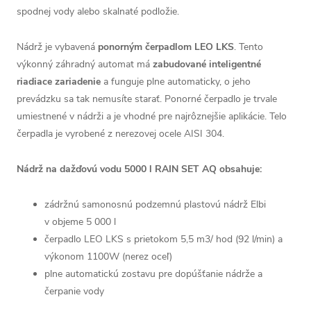
spodnej vody alebo skalnaté podložie.
Nádrž je vybavená
ponorným čerpadlom LEO LKS
. Tento
výkonný záhradný automat má
zabudované inteligentné
riadiace zariadenie
a funguje plne automaticky, o jeho
prevádzku sa tak nemusíte starať. Ponorné čerpadlo je trvale
umiestnené v nádrži a je vhodné pre najrôznejšie aplikácie. Telo
čerpadla je vyrobené z nerezovej ocele AISI 304.
Nádrž na dažďovú vodu 5000 l RAIN SET AQ obsahuje:
zádržnú samonosnú podzemnú plastovú nádrž Elbi
v objeme 5 000 l
čerpadlo LEO LKS s prietokom 5,5 m3/ hod (92 l/min) a
výkonom 1100W (nerez oceľ)
plne automatickú zostavu pre dopúšťanie nádrže a
čerpanie vody