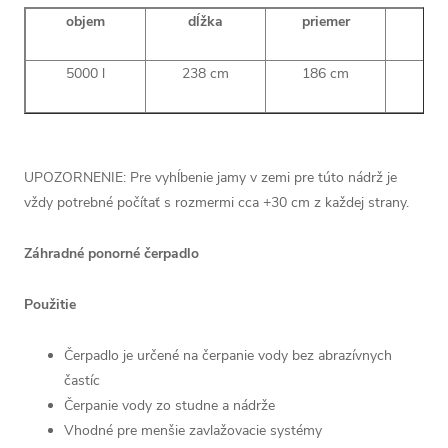
objem
dĺžka
priemer
vý
5000 l
238 cm
186 cm
215
UPOZORNENIE: Pre vyhĺbenie jamy v zemi pre túto nádrž je
vždy potrebné počítať s rozmermi cca +30 cm z každej strany.
Záhradné ponorné čerpadlo
Použitie
Čerpadlo je určené na čerpanie vody bez abrazívnych
častíc
Čerpanie vody zo studne a nádrže
Vhodné pre menšie zavlažovacie systémy