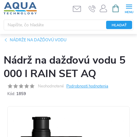
Prejsť
NÁKUPN
KOŠÍK
na
obsah
HĽADAŤ
NÁDRŽE NA DAŽĎOVÚ VODU
Nádrž na dažďovú vodu 5
000 l RAIN SET AQ
Neohodnotené
Podrobnosti hodnotenia
Kód:
1859