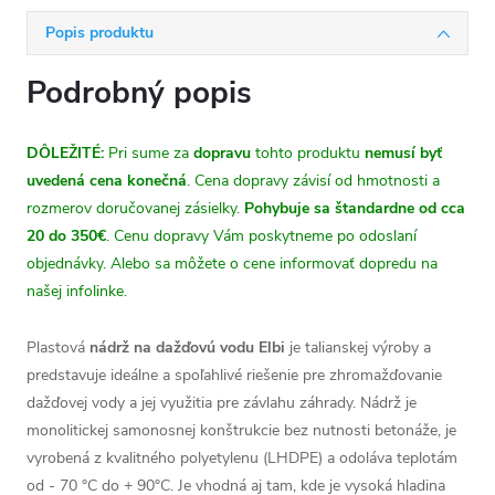
Popis produktu
Podrobný popis
DÔLEŽITÉ:
Pri sume za
dopravu
tohto produktu
nemusí byť
uvedená cena konečná
. Cena dopravy závisí od hmotnosti a
rozmerov doručovanej zásielky.
Pohybuje sa štandardne od cca
20 do 350€
. Cenu dopravy Vám poskytneme po odoslaní
objednávky. Alebo sa môžete o cene informovať dopredu na
našej infolinke.
Plastová
nádrž na dažďovú vodu Elbi
je talianskej výroby a
predstavuje ideálne a spoľahlivé riešenie pre zhromažďovanie
dažďovej vody a jej využitia pre závlahu záhrady. Nádrž je
monolitickej samonosnej konštrukcie bez nutnosti betonáže, je
vyrobená z kvalitného polyetylenu (LHDPE) a odoláva teplotám
od - 70 °C do + 90°C. Je vhodná aj tam, kde je vysoká hladina