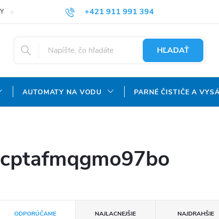
+421 911 991 394
Y
REKLAMAČNÝ PORIADOK
OCHRANA OSOBNÝCH ÚDAJOV
info@aquatechnology.sk
HĽADAŤ
AUTOMATY NA VODU
PARNÉ ČISTIČE A VYS
icptafmqgmo97bo
R
ODPORÚČAME
NAJLACNEJŠIE
NAJDRAHŠIE