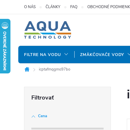
Prejsť
O NÁS
ČLÁNKY
FAQ
OBCHODNÉ PODMIENK
na
obsah
FILTRE NA VODU
ZMÄKČOVAČE VODY
icptafmqgmo97bo
Domov
B
o
Cena
č