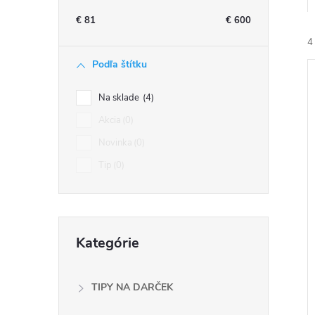
n
€
81
€
600
ý
4
Podľa štítku
p
Na sklade
4
a
Akcia
0
Novinka
0
n
i
Tip
0
i
e
l
Preskočiť
Kategórie
kategórie
TIPY NA DARČEK