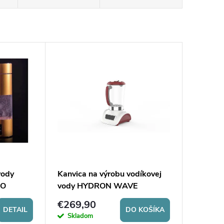
vody
Kanvica na výrobu vodíkovej
RO
vody HYDRON WAVE
€269,90
DETAIL
DO KOŠÍKA
Skladom