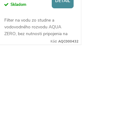
DETAIL
Skladom
Filter na vodu zo studne a
vodovodného rozvodu AQUA
ZERO, bez nutnosti pripojenia na
vodu a montáže. Účinná
Kód:
AQC000432
membránová filtrácia viac ako 95 %
s mineralizáciou.
O
v
á
d
a