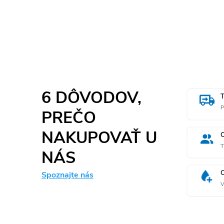
i
6 DÔVODOV,
P
PREČO
NAKUPOVAŤ U
T
NÁS
Spoznajte nás
V