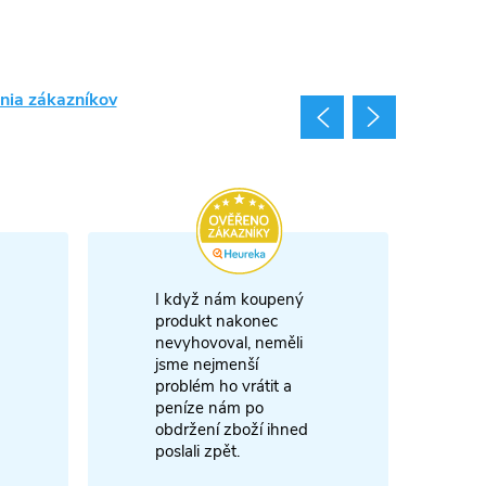
nia zákazníkov
I když nám koupený
m
produkt nakonec
nevyhovoval, neměli
A
jsme nejmenší
problém ho vrátit a
4
peníze nám po
obdržení zboží ihned
poslali zpět.