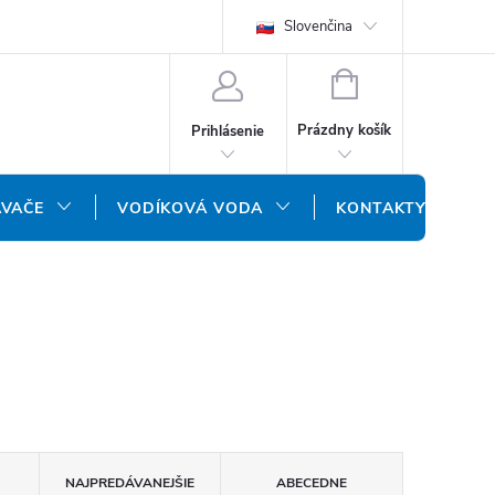
REKLAMAČNÝ FORMULÁR
DOPRAVA A PLATBA
Slovenčina
DOPRAVA P
NÁKUPNÝ
KOŠÍK
Prázdny košík
Prihlásenie
ÁVAČE
VODÍKOVÁ VODA
KONTAKTY
NAJPREDÁVANEJŠIE
ABECEDNE