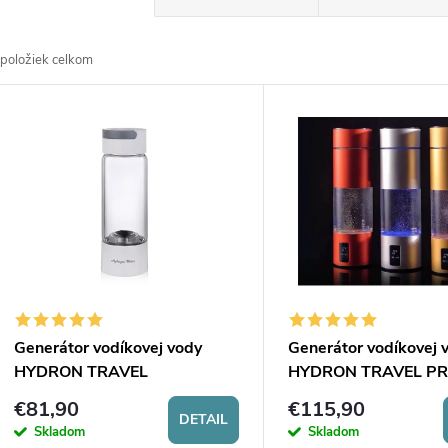
a
položiek celkom
d
V
e
ý
n
p
e
s
p
p
Generátor vodíkovej vody
Generátor vodíkovej 
r
HYDRON TRAVEL
HYDRON TRAVEL P
r
€81,90
€115,90
o
DETAIL
Skladom
Skladom