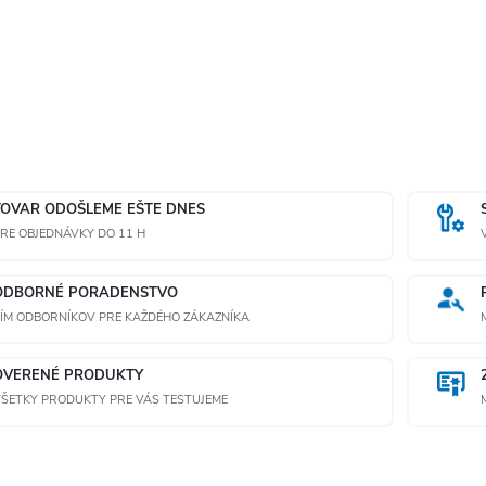
s
u
TOVAR ODOŠLEME EŠTE DNES
RE OBJEDNÁVKY DO 11 H
ODBORNÉ PORADENSTVO
ÍM ODBORNÍKOV PRE KAŽDÉHO ZÁKAZNÍKA
OVERENÉ PRODUKTY
ŠETKY PRODUKTY PRE VÁS TESTUJEME