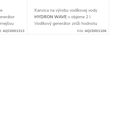
je
Kanvica na výrobu vodíkovej vody
enerátor
HYDRON WAVE
v objeme 2 l.
rnejšou
Vodíkový generátor zníži hodnotu
7
ORP o -450 mV. Pitie vodíkovej
d:
AQC0001313
Kód:
AQC0001106
vody
výrazne navyšuje
 dizajnom.
obranyschopnosť a imunitu
organizmu
.
 dosahujú
a ORP -400
ekovej