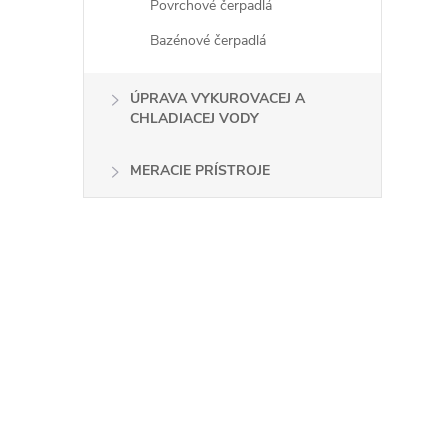
Povrchové čerpadlá
Bazénové čerpadlá
i
ÚPRAVA VYKUROVACEJ A
CHLADIACEJ VODY
r
MERACIE PRÍSTROJE