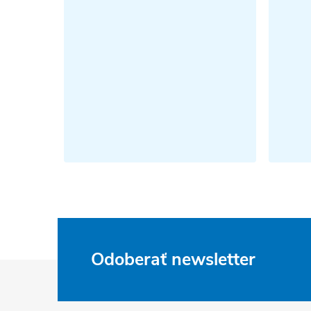
Odoberať newsletter
Z
á