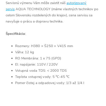
Servisnú výmenu Vám môže zaistiť náš
autorizovaný
servis
AQUA TECHNOLOGY (máme vlastných technikov po
celom Slovensku rozdelených do krajov), cena servisu sa
navyšuje o prácu a dopravu technika.
Špecifikácia:
Rozmery: H380 × Š250 × V415 mm
Váha: 12 kg
RO Membrána: 1 x 75 (GPD)
El. napájanie: 110V / 220V
Vstupná voda TDS: < 2000 TDS
Teplota vstupnej vody: 5 ℃-45 ℃
Pomer čistej a odpadovej vody: 1/3 až 1/4 l