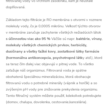
filtrovanej vody vo vrchnom zásobníku, kam je neustále
doplňovaná.
Základom tejto filtrácie je RO membrána s otvormi v rozmere
molekuly vody, čo je 0,0005 mikrónu. Veľkosť týchto otvorov
v membráne zaručuje zachytenie všetkých nežiadúcich látok
s účinnosťou viac ako 95 %
Väčšie sú napr.
baktérie, vírusy,
molekuly všetkých chemických prvkov, herbicídy,
dusičnany a všetky ťažké kovy, zostatkové látky farmácie
(hormonálna antikoncepcia, psychotropné látk
y atď.), ktoré
sa teraz čím ďalej viac objavujú v pitnej vode. To všetko
zaťažuje náš organizmus. Filtrovaná voda je spätne
obohatená špeciálnou mineralizáciou, ktorá obohacuje
filtrovanú vodu o potrebné minerály (vápnik a horčík) a so
zvýšeným pH vody pre znižovanie prekyslenia organizmu.
Tento filtračný systém môžete použiť, kdekoľvek potrebujete
(domov, chalupa, dovolenka, cestovanie,kancelária).