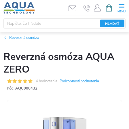
Prejsť
NÁKUPN
KOŠÍK
na
obsah
HĽADAŤ
Reverzná osmóza
Reverzná osmóza AQUA
ZERO
4 hodnotenia
Podrobnosti hodnotenia
Kód:
AQC000432