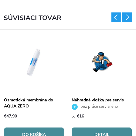
SÚVISIACI TOVAR
Osmotická membrána do
Náhradné vložky pre servis
AQUA ZERO
filtračného zariadenia
bez práce servisného
technika
€47,90
€16
od
DO KOŠÍKA
DETAIL