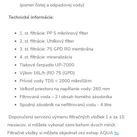
(pomer čistej a odpadovej vody)
Technické informácie:
1. st. filtrácie: PP 5 mikrónový filter
2. st. filtrácie: Uhlíkový filter
3. st. filtrácie: 75 GPD RO membrána
4. st. filtrácie: mineralizácia
Tlakové čerpadlo UP–7000
Výkon 16L/h (RO 75 (GPD)
Prívod vody TDS < 2000 mikroS/cm
Veľkosť priestoru na napĺňanie vody: 260 mm
Filtrovaná voda – 2 l obsah horného zásobníka
Spodný zásobník na nefiltrovanú vodu - 4 litre
Doporučenú servisnú výmenu filtračných vložiek 1 x za 10
mesiacov, si môžete vykonať sami behom dvoch minút.
Filtračné vložky si môžete objednať cez eshop AQUA
tu
.