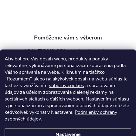
i
e
AQUA TECHNOLOGY s.r.o.
Aby bol pre Vás obsah webu, produkty a ponuky
info
@
aquatechnology.sk
relevantné, vykonávame personalizáciu zobrazenia podľa
Vášho správania na webe. Kliknutím na tlačítko
+421 911 991 394
"Rozumiem" alebo na akýkoľvek obsah na webu súhlasíte
taktiež s využívaním
súborov cookies
a spracovaním
údajov za účelom zobrazovania cielenej reklamy na
sociálnych sietiach a ďalších weboch. Nastavením súhlasu
Informácie pre vás
s personalizáciou a spracovaním osobných údajov môžete
kedykoľvek vykonať v Nastavení.
Podmienky ochrany
osobných údajov.
Kontakty
Obchodné podmienky
Technický dotazník
Nastavenie