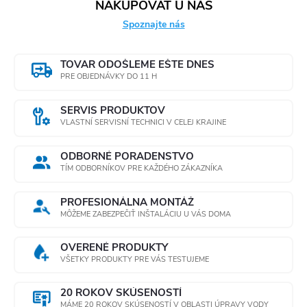
NAKUPOVAŤ U NÁS
Spoznajte nás
TOVAR ODOŠLEME EŠTE DNES
PRE OBJEDNÁVKY DO 11 H
SERVIS PRODUKTOV
VLASTNÍ SERVISNÍ TECHNICI V CELEJ KRAJINE
ODBORNÉ PORADENSTVO
TÍM ODBORNÍKOV PRE KAŽDÉHO ZÁKAZNÍKA
PROFESIONÁLNA MONTÁŽ
MÔŽEME ZABEZPEČIŤ INŠTALÁCIU U VÁS DOMA
OVERENÉ PRODUKTY
VŠETKY PRODUKTY PRE VÁS TESTUJEME
20 ROKOV SKÚSENOSTÍ
MÁME 20 ROKOV SKÚSENOSTÍ V OBLASTI ÚPRAVY VODY