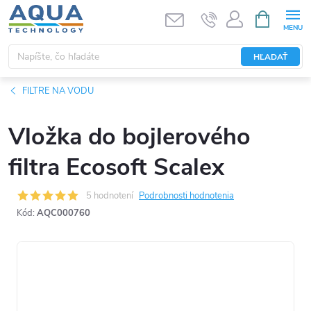
Prejsť
NÁKUPN
KOŠÍK
na
obsah
HĽADAŤ
FILTRE NA VODU
Vložka do bojlerového
filtra Ecosoft Scalex
5 hodnotení
Podrobnosti hodnotenia
Kód:
AQC000760