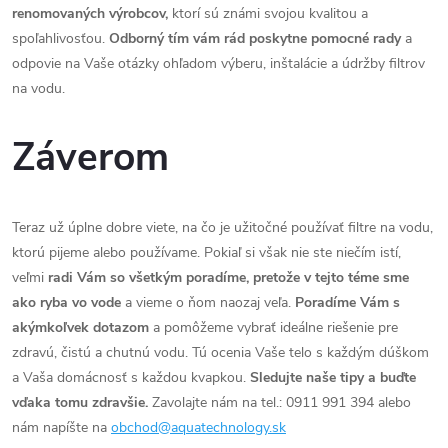
renomovaných výrobcov,
ktorí sú známi svojou kvalitou a
spoľahlivosťou.
Odborný tím vám rád poskytne pomocné rady
a
odpovie na Vaše otázky ohľadom výberu, inštalácie a údržby filtrov
na vodu.
Záverom
Teraz už úplne dobre viete, na čo je užitočné používať filtre na vodu,
ktorú pijeme alebo používame. Pokiaľ si však nie ste niečím istí,
veľmi
radi Vám so všetkým poradíme, pretože v tejto téme sme
ako ryba vo vode
a vieme o ňom naozaj veľa.
Poradíme Vám s
akýmkoľvek dotazom
a pomôžeme vybrať ideálne riešenie pre
zdravú, čistú a chutnú vodu. Tú ocenia Vaše telo s každým dúškom
a Vaša domácnosť s každou kvapkou.
Sledujte naše tipy a buďte
vďaka tomu zdravšie.
Zavolajte nám na tel.: 0911 991 394 alebo
nám napíšte na
obchod@aquatechnology.sk