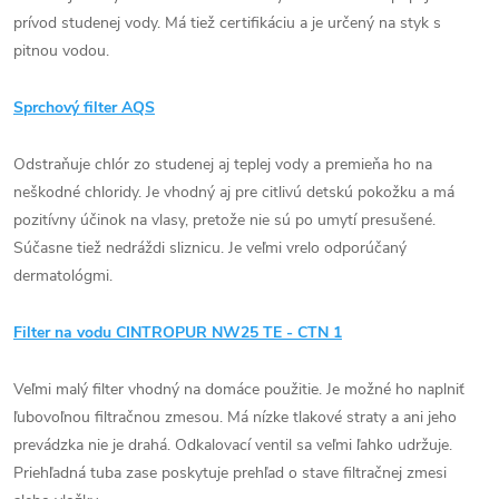
prívod studenej vody. Má tiež certifikáciu a je určený na styk s
pitnou vodou.
Sprchový filter AQS
Odstraňuje chlór zo studenej aj teplej vody a premieňa ho na
neškodné chloridy. Je vhodný aj pre citlivú detskú pokožku a má
pozitívny účinok na vlasy, pretože nie sú po umytí presušené.
Súčasne tiež nedráždi sliznicu. Je veľmi vrelo odporúčaný
dermatológmi.
Filter na vodu CINTROPUR NW25 TE - CTN 1
Veľmi malý filter vhodný na domáce použitie. Je možné ho naplniť
ľubovoľnou filtračnou zmesou. Má nízke tlakové straty a ani jeho
prevádzka nie je drahá. Odkalovací ventil sa veľmi ľahko udržuje.
Priehľadná tuba zase poskytuje prehľad o stave filtračnej zmesi