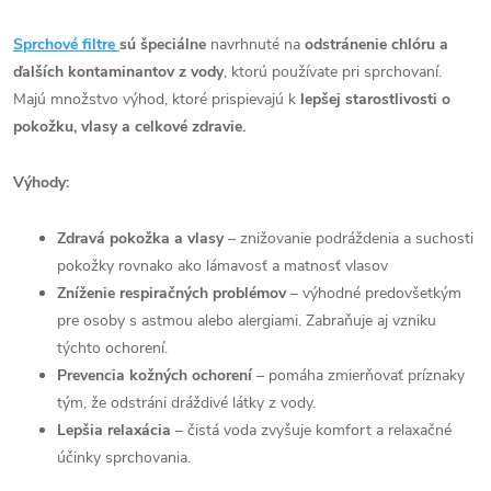
Sprchové filtre
sú špeciálne
navrhnuté na
odstránenie chlóru a
ďalších kontaminantov z vody
, ktorú používate pri sprchovaní.
Majú množstvo výhod, ktoré prispievajú k
lepšej starostlivosti o
pokožku, vlasy a celkové zdravie.
Výhody:
Zdravá pokožka a vlasy
– znižovanie podráždenia a suchosti
pokožky rovnako ako lámavosť a matnosť vlasov
Zníženie respiračných problémov
– výhodné predovšetkým
pre osoby s astmou alebo alergiami. Zabraňuje aj vzniku
týchto ochorení.
Prevencia kožných ochorení
– pomáha zmierňovať príznaky
tým, že odstráni dráždivé látky z vody.
Lepšia relaxácia
– čistá voda zvyšuje komfort a relaxačné
účinky sprchovania.