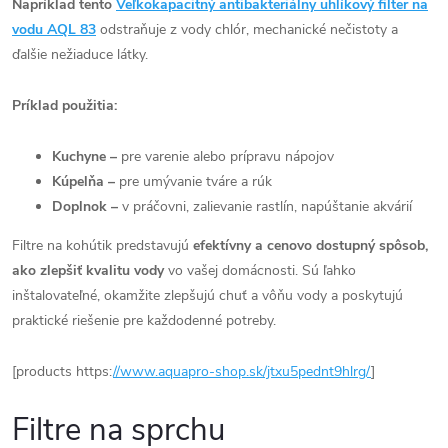
Napríklad tento
Veľkokapacitný antibakteriálny uhlíkový filter na
vodu AQL 83
odstraňuje z vody chlór, mechanické nečistoty a
ďalšie nežiaduce látky.
Príklad použitia:
Kuchyne
–
pre varenie alebo prípravu nápojov
Kúpelňa
–
pre umývanie tváre a rúk
Doplnok
–
v práčovni, zalievanie rastlín, napúštanie akvárií
Filtre na kohútik predstavujú
efektívny a cenovo dostupný spôsob,
ako zlepšiť kvalitu vody
vo vašej domácnosti. Sú ľahko
inštalovateľné, okamžite zlepšujú chuť a vôňu vody a poskytujú
praktické riešenie pre každodenné potreby.
[products https:
//www.aquapro-shop.sk/jtxu5pednt9hlrg/
]
Filtre na sprchu