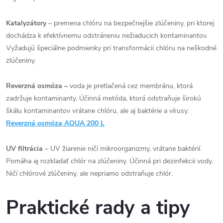
Katalyzátory
– premena chlóru na bezpečnejšie zlúčeniny, pri ktorej
dochádza k efektívnemu odstráneniu nežiaducich kontaminantov.
Vyžadujú špeciálne podmienky pri transformácii chlóru na neškodné
zlúčeniny.
Reverzná osmóza
–
voda je pretlačená cez membránu, ktorá
zadržuje kontaminanty
.
Účinná metóda, ktorá odstraňuje širokú
škálu kontaminantov vrátane chlóru, ale aj baktérie a vírusy.
Reverzná osmóza AQUA 200 L
UV filtrácia
– UV žiarenie ničí mikroorganizmy, vrátane baktérií.
Pomáha aj rozkladať chlór na zlúčeniny. Účinná pri dezinfekcii vody.
Ničí chlórové zlúčeniny, ale nepriamo odstraňuje chlór.
Praktické rady a tipy