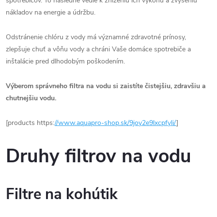
spotrebičov. To následne vedie k zníženiu ich výkonu a zvýšeniu
nákladov na energie a údržbu.
Odstránenie chlóru z vody má významné zdravotné prínosy,
zlepšuje chuť a vôňu vody a chráni Vaše domáce spotrebiče a
inštalácie pred dlhodobým poškodením.
Výberom správneho filtra na vodu si zaistíte čistejšiu, zdravšiu a
chutnejšiu vodu.
[products https:
//www.aquapro-shop.sk/9joy2e9lxcpfyli/
]
Druhy filtrov na vodu
Filtre na kohútik