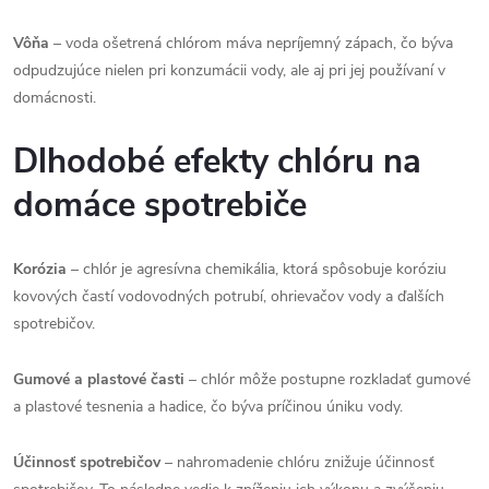
Vôňa
– voda ošetrená chlórom máva nepríjemný zápach, čo býva
odpudzujúce nielen pri konzumácii vody, ale aj pri jej používaní v
domácnosti.
Dlhodobé efekty chlóru na
domáce spotrebiče
Korózia
– chlór je agresívna chemikália, ktorá spôsobuje koróziu
kovových častí vodovodných potrubí, ohrievačov vody a ďalších
spotrebičov.
Gumové a plastové časti
– chlór môže postupne rozkladať gumové
a plastové tesnenia a hadice, čo býva príčinou úniku vody.
Účinnosť spotrebičov
– nahromadenie chlóru znižuje účinnosť