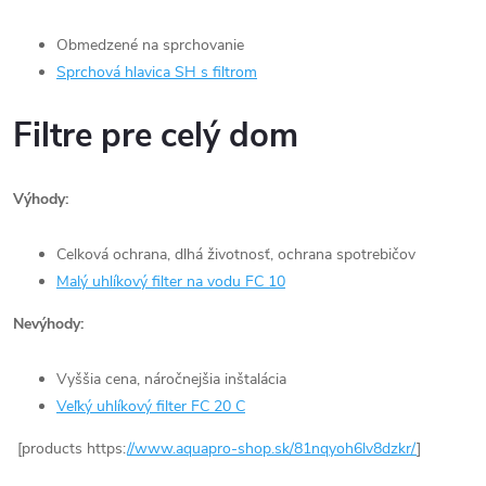
Obmedzené na sprchovanie
Sprchová hlavica SH s filtrom
Filtre pre celý dom
Výhody:
Celková ochrana, dlhá životnosť, ochrana spotrebičov
Malý uhlíkový filter na vodu FC 10
Nevýhody:
Vyššia cena, náročnejšia inštalácia
Veľký uhlíkový filter FC 20 C
[products https:
//www.aquapro-shop.sk/81nqyoh6lv8dzkr/
]