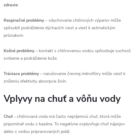
zdravie:
Respiračné problémy
– vdychovanie chlórových výparov môže
spôsobiť podráždenie dýchacích ciest a viesť k astmatickým
príznakom.
Kožné problémy
– kontakt s chlórovanou vodou spôsobuje suchosť,
svrbenie a podráždenie kože.
Tráviace problémy
– narušovanie črevnej mikroflóry môže viesť k
zníženiu efektivity absorpcie živín.
Vplyvy na chuť a vôňu vody
Chuť -
chlórovaná voda má často nepríjemnú chuť, ktorá môže
pripomínať vodu z bazéna. To negatívne ovplyvňuje chuť nápojov
alebo s vodou pripravovaných jedál.