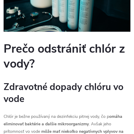
Prečo odstrániť chlór z
vody?
Zdravotné dopady chlóru vo
vode
Chlór je bežne používaný na dezinfekciu pitnej vody, čo p
omáha
eliminovať baktérie a ďalšie mikroorganizmy
. Avšak jeho
prítomnosť vo vode
môže mať niekoľko negatívnych vplyvov na