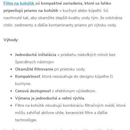
Filtre na koh
útik
sú kompaktné zariadenia, ktoré sa ľahko
pripevňujú priamo na kohútik
v kuchyni alebo kúpeľni. Sú
navrhnuté tak, aby okamžite zlepšili kvalitu vody tým, že odstránia
chlór, sedimenty a ďalšie kontaminanty priamo pri výtoku vody.
Výhody:
Jednoduchá inštalácia
v priebehu niekoľkých minút bez
špeciálnych nástrojov
Okamžité filtrovanie
pri prietoku vody.
Kompaktnosť
, ktorá nezasahuje do designu kúpeľne či
kuchyne.
Cenová dostupnosť
s efektívnym výsledkom.
Výmena je jednoduchá a veľmi rýchla.
Filtre na kohútik obsahujú kombináciu filtračných médií, ktoré
môžu zahŕňať aktívne uhlie, keramické filtre a ďalšie
technológie.