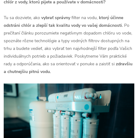
chlór z vody, ktorú pijete a používate v domácnosti?
Tu sa dozviete, ako
vybrať správny
filter na vodu,
ktorý účinne
odstráni chlór a zlepší tak kvalitu vody vo vašej domácnosti.
Po
prečítaní článku porozumiete negatívnym dopadom chlóru vo vode,
spoznáte rôzne technológie a typy vodných filtrov dostupných na
trhu a budete vedieť, ako vybrať ten najvhodnejší filter podľa Vašich
individuálnych potrieb a požiadaviek. Poskytneme Vám praktické
rady a odporúčania, ako sa orientovať v ponuke a zaistiť si
zdravšiu
a chutnejšiu pitnú vodu.