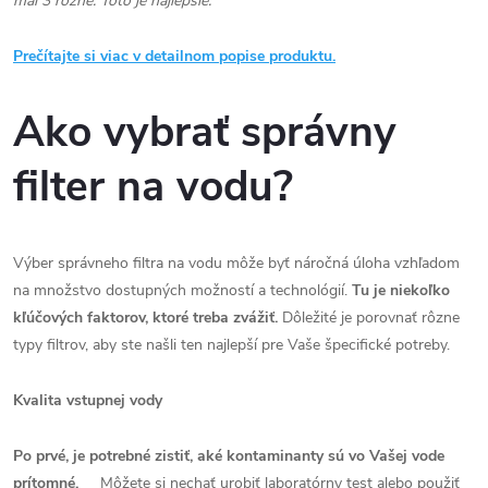
mal 3 rôzne. Toto je najlepšie."
Prečítajte si viac v detailnom popise produktu.
Ako vybrať správny
filter na vodu?
Výber správneho filtra na vodu môže byť náročná úloha vzhľadom
na množstvo dostupných možností a technológií.
Tu je niekoľko
kľúčových faktorov, ktoré treba zvážiť.
Dôležité je porovnať rôzne
typy filtrov, aby ste našli ten najlepší pre Vaše špecifické potreby.
Kvalita vstupnej vody
Po prvé, je potrebné zistiť, aké kontaminanty sú vo Vašej vode
prítomné.
Môžete si nechať urobiť laboratórny test alebo použiť