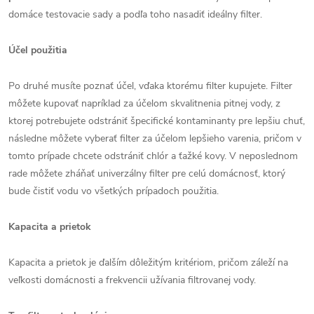
domáce testovacie sady a podľa toho nasadiť ideálny filter.
Účel použitia
Po druhé musíte poznať účel, vďaka ktorému filter kupujete. Filter
môžete kupovať napríklad za účelom skvalitnenia pitnej vody, z
ktorej potrebujete odstrániť špecifické kontaminanty pre lepšiu chuť,
následne môžete vyberať filter za účelom lepšieho varenia, pričom v
tomto prípade chcete odstrániť chlór a ťažké kovy. V neposlednom
rade môžete zháňať univerzálny filter pre celú domácnosť, ktorý
bude čistiť vodu vo všetkých prípadoch použitia.
Kapacita a prietok
Kapacita a prietok je ďalším dôležitým kritériom, pričom záleží na
veľkosti domácnosti a frekvencii užívania filtrovanej vody.