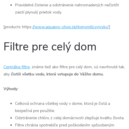
Pravidelné čistenie a odstránenie nahromadených nečistôt
zaistí plynulý prietok vody.
[products https:
//www.aquapro-shop.sk/rkgnym6cvyjysky/
]
Filtre pre celý dom
Centrálne filtre,
známe tiež ako filtre pre celý dom, sú navrhnuté tak,
aby
čistili všetku vodu, ktorá vstupuje do Vášho domu.
Výhody:
Celková ochrana všetkej vody v dome, ktorá je čistá a
bezpečná pre použitie.
Odstránenie chlóru z celej domácnosti zlepšuje kvalitu života.
Filtre chránia spotrebiče pred poškodením spôsobeným