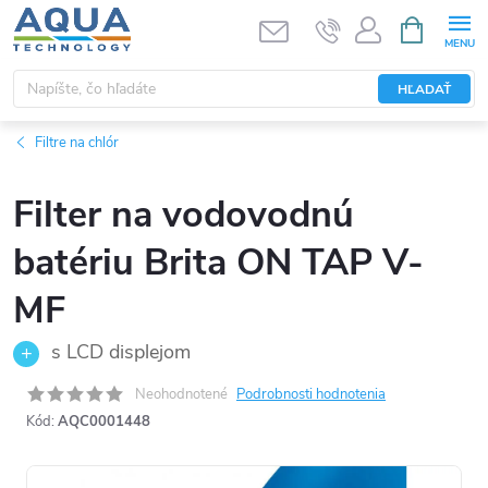
Prejsť
NÁKUPN
KOŠÍK
na
obsah
HĽADAŤ
Filtre na chlór
Filter na vodovodnú
batériu Brita ON TAP V-
MF
s LCD displejom
Neohodnotené
Podrobnosti hodnotenia
Kód:
AQC0001448