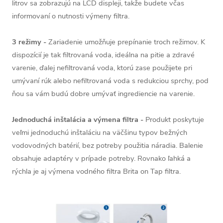
litrov sa zobrazujú na LCD displeji, takže budete včas
informovaní o nutnosti výmeny filtra.
3 režimy -
Zariadenie umožňuje prepínanie troch režimov. K
dispozícií je tak filtrovaná voda, ideálna na pitie a zdravé
var
enie, ďalej nefiltrovaná voda, ktorú zase použijete pri
umývaní rúk alebo nefiltrovaná voda s redukciou sprchy, pod
ňou sa vám budú dobre umývať ingrediencie na varenie.
Jednoduchá inštalácia a výmena filtra -
Produkt poskytuje
veľmi jednoduchú inštaláciu na väčšinu typov bežných
vodovodných batérií, bez potreby použitia náradia. Balenie
obsahuje adaptéry v prípade potreby. Rovnako ľahká a
rýchla je aj výmena vodného filtra Brita on Tap filtra.