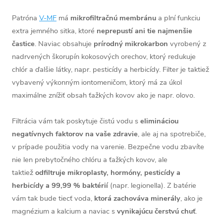
Patróna
V-MF
má
mikrofiltračnú membránu
a plní funkciu
extra jemného sitka, ktoré
neprepustí ani tie najmenšie
častice
. Naviac obsahuje
prírodný mikrokarbon
vyrobený z
nadrvených škorupín kokosových orechov, ktorý redukuje
chlór a ďalšie látky, napr. pesticídy a herbicídy. Filter je taktiež
vybavený výkonným iontomeničom, ktorý má za úkol
maximálne znížiť obsah ťažkých kovov ako je napr. olovo.
Filtrácia vám tak poskytuje čistú vodu s
elimináciou
negatívnych faktorov na vaše zdravie
, ale aj na spotrebiče,
v prípade použitia vody na varenie. Bezpečne vodu zbavíte
nie len prebytočného chlóru a ťažkých kovov, ale
taktiež
odfiltruje mikroplasty, hormóny, pesticídy a
herbicídy a 99,99 % baktérií
(napr. legionella). Z batérie
vám tak bude tiecť voda,
ktorá zachováva minerály
, ako je
magnézium a kalcium a naviac s
vynikajúcu čerstvú chuť
.