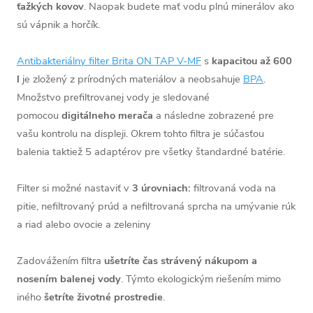
ťažkých kovov
. Naopak budete mať vodu plnú minerálov ako
sú vápnik a horčík.
Antibakteriálny filter Brita ON TAP V-MF
s
kapacitou až 600
l
je zložený z prírodných materiálov a neobsahuje
BPA
.
Množstvo prefiltrovanej vody je sledované
pomocou
digitálneho merača
a následne zobrazené pre
vašu kontrolu na displeji. Okrem tohto filtra je súčasťou
balenia taktiež 5 adaptérov pre všetky štandardné batérie.
Filter si možné nastaviť v
3 úrovniach:
filtrovaná voda na
pitie, nefiltrovaný prúd a nefiltrovaná sprcha na umývanie rúk
a riad alebo ovocie a zeleniny
Zadovážením filtra
ušetríte čas strávený nákupom a
nosením balenej vody
. Týmto ekologickým riešením mimo
iného
šetríte životné prostredie
.