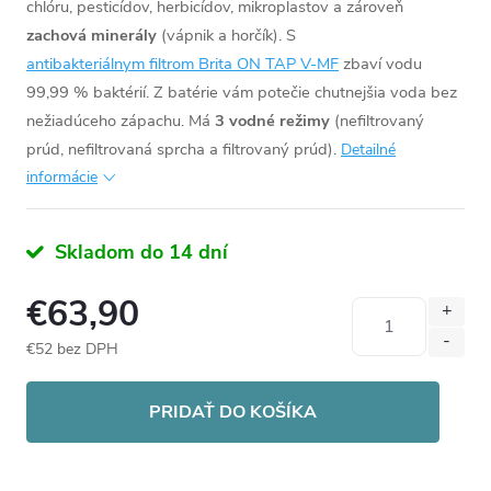
chlóru, pesticídov, herbicídov, mikroplastov a zároveň
zachová minerály
(vápnik a horčík). S
antibakteriálnym filtrom Brita ON TAP V-MF
zbaví vodu
99,99 % baktérií.
Z batérie vám potečie chutnejšia voda bez
nežiadúceho zápachu. Má
3 vodné režimy
(nefiltrovaný
prúd, nefiltrovaná sprcha a filtrovaný prúd).
Detailné
informácie
Skladom do 14 dní
€63,90
€52 bez DPH
Jednotková
cena:
PRIDAŤ DO KOŠÍKA