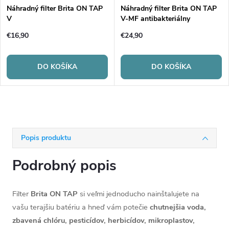
Náhradný filter Brita ON TAP
Náhradný filter Brita ON TAP
V
V-MF antibakteriálny
€16,90
€24,90
DO KOŠÍKA
DO KOŠÍKA
Popis produktu
Podrobný popis
Filter
Brita ON TAP
si veľmi jednoducho nainštalujete na
vašu terajšiu batériu a hneď vám potečie
chutnejšia voda,
zbavená chlóru, pesticídov, herbicídov, mikroplastov,