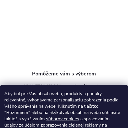
p
ä
t
i
e
AQUA TECHNOLOGY s.r.o.
Aby bol pre Vás obsah webu, produkty a ponuky
info
@
aquatechnology.sk
relevantné, vykonávame personalizáciu zobrazenia podľa
Vášho správania na webe. Kliknutím na tlačítko
+421 911 991 394
"Rozumiem" alebo na akýkoľvek obsah na webu súhlasíte
taktiež s využívaním
súborov cookies
a spracovaním
údajov za účelom zobrazovania cielenej reklamy na