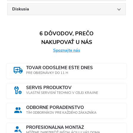
Diskusia
6 DÔVODOV, PREČO
NAKUPOVAŤ U NÁS
Spoznajte nás
TOVAR ODOŠLEME EŠTE DNES
PRE OBJEDNÁVKY DO 11 H
SERVIS PRODUKTOV
VLASTNÍ SERVISNÍ TECHNICI V CELEJ KRAJINE
ODBORNÉ PORADENSTVO
TÍM ODBORNÍKOV PRE KAŽDÉHO ZÁKAZNÍKA
PROFESIONÁLNA MONTÁŽ
MÔŽEME ZABEZPEČIŤ INŠTALÁCIU U VÁS DOMA