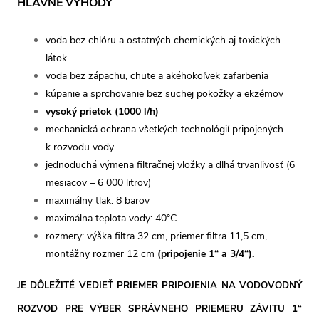
HLAVNÉ VÝHODY
voda bez chlóru a ostatných chemických aj toxických
látok
voda bez zápachu, chute a akéhokoľvek zafarbenia
kúpanie a sprchovanie bez suchej pokožky a ekzémov
vysoký prietok (1000 l/h)
mechanická ochrana všetkých technológií pripojených
k rozvodu vody
jednoduchá výmena filtračnej vložky a dlhá trvanlivosť (6
mesiacov – 6 000 litrov)
maximálny tlak: 8 barov
maximálna teplota vody: 40°C
rozmery:
výška filtra 32 cm, priemer filtra 11,5 cm,
montážny rozmer 12 cm
(pripojenie 1“ a 3/4“).
JE DÔLEŽITÉ VEDIEŤ PRIEMER PRIPOJENIA NA VODOVODNÝ
ROZVOD PRE VÝBER SPRÁVNEHO PRIEMERU ZÁVITU 1“