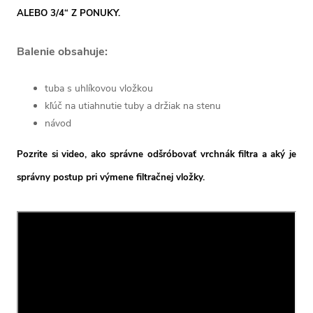
ALEBO 3/4“ Z PONUKY.
Balenie obsahuje:
tuba s uhlíkovou vložkou
kľúč na utiahnutie tuby a držiak na stenu
návod
Pozrite si video, ako správne odšróbovať vrchnák filtra a aký je
správny postup pri výmene filtračnej vložky.