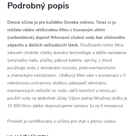
Podrobný popis
Denná očista je pre každého človeka rutinou. Teraz si ju
môžete vďaka uhlíkovému filtru s lisovaným uhlím
(carbonblock) dopriať filtrovanú chutnú vodu bez chlórového
zápachu a ďalších nežiadúcich látok.
Používaním tohto filtra
zároveň chránite všetky domáce technológie a ďalšie zariadenia
(umývačky riadu, práčky, pákové batérie, sprchy...), ktoré
používajú vodu z domáceho rozvodu, pred mechanickými
a chemickými nečistotami. Uhlíkový filter vám v kombinácii s 5
mikrónovou ochrannou vložkou zabezpečí elimináciu
mechanických nečistôt vo vode, väčší komfort a istotu pri
použití vody na akékoľvek účely. Výkon jednej filtračnej vložky je
15 000 litrov (alebo doporučujeme výmenu 1x za 6 mesiacov).
Produkt je certifikovaný a určený pre styk s pitnou vodou.