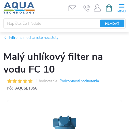
Prejsť
NÁKUPN
KOŠÍK
na
obsah
HĽADAŤ
Filtre na mechanické nečistoty
Malý uhlíkový filter na
vodu FC 10
1 hodnotenie
Podrobnosti hodnotenia
Kód:
AQCSET356