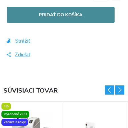
Jednotková
cena:
PRIDAŤ DO KOŠÍKA
Strážiť
Zdieľať
SÚVISIACI TOVAR
Tip
Vyrobené v EU
Záruka 3 roky!