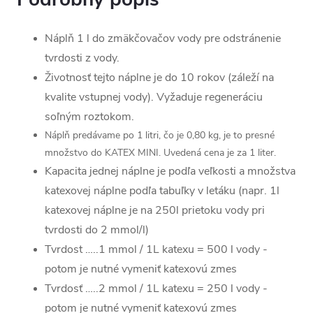
Náplň 1 l do zmäkčovačov vody pre odstránenie
tvrdosti z vody.
Životnosť tejto náplne je do 10 rokov (záleží na
kvalite vstupnej vody). Vyžaduje regeneráciu
soľným roztokom.
Náplň predávame po 1 litri, čo je 0,80 kg, je to presné
množstvo do KATEX MINI. Uvedená cena je za 1 liter.
Kapacita jednej náplne je podľa veľkosti a množstva
katexovej náplne podľa tabuľky v letáku (napr. 1l
katexovej náplne je na 250l prietoku vody pri
tvrdosti do 2 mmol/l)
Tvrdost …..1 mmol / 1L katexu = 500 l vody -
potom je nutné vymeniť katexovú zmes
Tvrdosť …..2 mmol / 1L katexu = 250 l vody -
potom je nutné vymeniť katexovú zmes