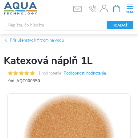
Prejsť
NÁKUPN
KOŠÍK
na
obsah
HĽADAŤ
Príslušenstvo k filtrom na vodu
Katexová náplň 1L
1 hodnotenie
Podrobnosti hodnotenia
Kód:
AQC000350