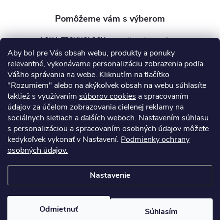
AQUA TECHNOLOGY s.r.o.
Aby bol pre Vás obsah webu, produkty a ponuky
info
@
aquatechnology.sk
relevantné, vykonávame personalizáciu zobrazenia podľa
Vášho správania na webe. Kliknutím na tlačítko
+421 911 991 394
"Rozumiem" alebo na akýkoľvek obsah na webu súhlasíte
taktiež s využívaním
súborov cookies
a spracovaním
údajov za účelom zobrazovania cielenej reklamy na
sociálnych sietiach a ďalších weboch. Nastavením súhlasu
Informácie pre vás
s personalizáciou a spracovaním osobných údajov môžete
kedykoľvek vykonať v Nastavení.
Podmienky ochrany
osobných údajov.
Kontakty
Obchodné podmienky
Technický dotazník
Nastavenie
Copyright 2026
AquaPro-Shop.sk
. Všetky práva vyhradené.
Upraviť
nastavenie cookies
Odmietnuť
Súhlasím
Vytvoril Shoptet