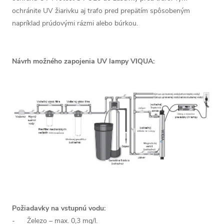
ochránite UV žiarivku aj trafo pred prepätím spôsobeným
napríklad prúdovými rázmi alebo búrkou.
Návrh možného zapojenia UV lampy VIQUA:
Požiadavky na vstupnú vodu:
- Železo – max. 0,3 mg/l.