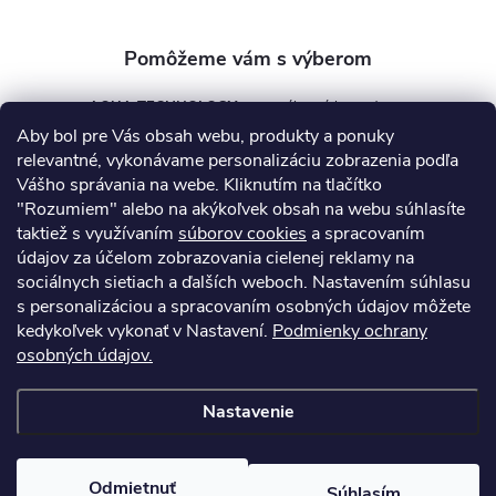
e
AQUA TECHNOLOGY s.r.o.
Aby bol pre Vás obsah webu, produkty a ponuky
info
@
aquatechnology.sk
relevantné, vykonávame personalizáciu zobrazenia podľa
Vášho správania na webe. Kliknutím na tlačítko
+421 911 991 394
"Rozumiem" alebo na akýkoľvek obsah na webu súhlasíte
taktiež s využívaním
súborov cookies
a spracovaním
údajov za účelom zobrazovania cielenej reklamy na
sociálnych sietiach a ďalších weboch. Nastavením súhlasu
Informácie pre vás
s personalizáciou a spracovaním osobných údajov môžete
kedykoľvek vykonať v Nastavení.
Podmienky ochrany
osobných údajov.
Kontakty
Obchodné podmienky
Technický dotazník
Nastavenie
Copyright 2026
AquaPro-Shop.sk
. Všetky práva vyhradené.
Upraviť
nastavenie cookies
Odmietnuť
Súhlasím