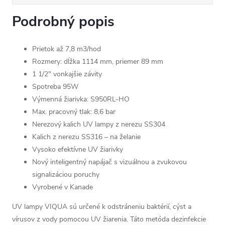
Podrobný popis
Prietok až 7,8 m3/hod
Rozmery: dĺžka 1114 mm, priemer 89 mm
1 1/2" vonkajšie závity
Spotreba 95W
Výmenná žiarivka: S950RL-HO
Max. pracovný tlak: 8,6 bar
Nerezový kalich UV lampy z nerezu SS304
Kalich z nerezu SS316 – na želanie
Vysoko efektívne UV žiarivky
Nový inteligentný napájač s vizuálnou a zvukovou
signalizáciou poruchy
Vyrobené v Kanade
UV lampy VIQUA sú určené k odstráneniu baktérií, cýst a
vírusov z vody pomocou UV žiarenia. Táto metóda dezinfekcie