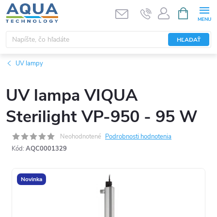
Prejsť
NÁKUPN
KOŠÍK
na
obsah
HĽADAŤ
UV lampy
UV lampa VIQUA
Sterilight VP-950 - 95 W
Neohodnotené
Podrobnosti hodnotenia
Kód:
AQC0001329
Novinka