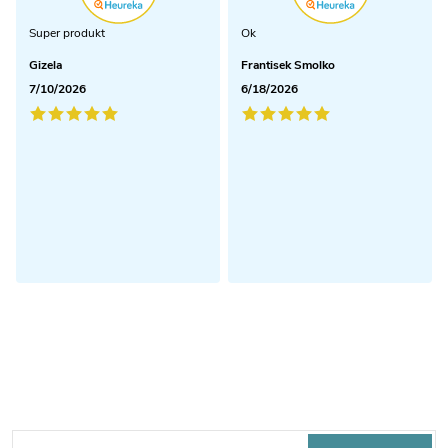
Super produkt
Ok
Gizela
Frantisek Smolko
7/10/2026
6/18/2026
Odoberať newsletter
Z