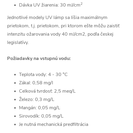
2
Dávka UV žiarenia: 30 mJ/cm
Jednotlivé modely UV lámp sa líšia maximálnym
prietokom, t.j. prietokom, pri ktorom ešte môžu zaistiť
intenzitu ožarovania vody 40 mJ/cm2, podľa českej
legislatívy.
Požiadavky na vstupnú vodu:
Teplota vody: 4 - 30 °C
Zákal: 0,58 mg/l
Celková tvrdosť: 2,5 meq/L
Železo: 0,3 mg/L
Mangán: 0,05 mg/L
Sirovodík: 0,05 mg/L
Je nutná mechanická predfiltrácia