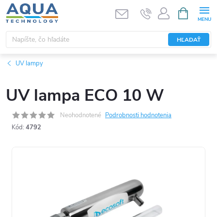
Prejsť
NÁKUPN
KOŠÍK
na
obsah
HĽADAŤ
UV lampy
UV lampa ECO 10 W
Neohodnotené
Podrobnosti hodnotenia
Kód:
4792