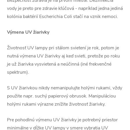
Bezpečnost zdravia je na prvom mieste. Dezinfekcia
vody je preto pre zdravie kľúčová - napríklad jedna jediná
kolónia baktérií Escherichia Coli stačí na vznik nemoci.
Výmena UV žiarivky
Životnosť UV lampy pri stálom svietení je rok, potom je
nutná výmena UV žiarivky aj keď svieti, pretože po roku
je už žiarivka vysvietená a neúčinná (iné frekvenčné
spektrum).
S UV žiarivkou nikdy nemanipulujte holými rukami, vždy
použite napr. suchý papierový obrusok. Manipuláciou
holými rukami výrazne znížite životnosť žiarivky.
Pre pohodlnú výmenu UV žiarivky je potrebný priestor
minimálne v dĺžke UV lampy v smere vybratia UV