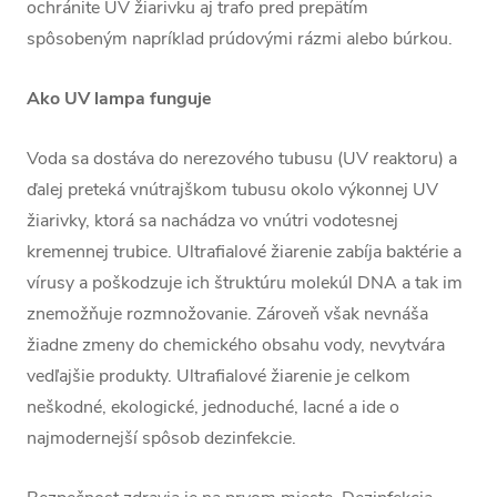
ochránite UV žiarivku aj trafo pred prepätím
spôsobeným napríklad prúdovými rázmi alebo búrkou.
Ako UV lampa funguje
Voda sa dostáva do nerezového tubusu (UV reaktoru) a
ďalej preteká vnútrajškom tubusu okolo výkonnej UV
žiarivky, ktorá sa nachádza vo vnútri vodotesnej
kremennej trubice. Ultrafialové žiarenie zabíja baktérie a
vírusy a poškodzuje ich štruktúru molekúl DNA a tak im
znemožňuje rozmnožovanie. Zároveň však nevnáša
žiadne zmeny do chemického obsahu vody, nevytvára
vedľajšie produkty. Ultrafialové žiarenie je celkom
neškodné, ekologické, jednoduché, lacné a ide o
najmodernejší spôsob dezinfekcie.