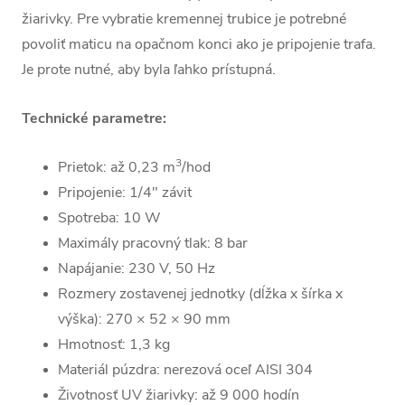
žiarivky. Pre vybratie kremennej trubice je potrebné
povoliť maticu na opačnom konci ako je pripojenie trafa.
Je prote nutné, aby byla ľahko prístupná.
Technické parametre:
3
Prietok: až 0,23 m
/hod
Pripojenie: 1/4" závit
Spotreba: 10 W
Maximály pracovný tlak: 8 bar
Napájanie: 230 V, 50 Hz
Rozmery zostavenej jednotky (dĺžka x šírka x
výška): 270 × 52 × 90 mm
Hmotnosť: 1,3 kg
Materiál púzdra: nerezová oceľ AISI 304
Životnosť UV žiarivky: až 9 000 hodín