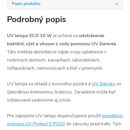
Popis produktu
Podrobný popis
UV lampa ECO 10 W
je určená na
odstránenie
baktérií, cýst a vírusov z vody pomocou UV žiarenia
.
Táto metóda dezinfekcie nájde svoje uplatnenie v
rodinných domoch, kaviarňach, laboratóriách,
reštauráciach, nemocniciach a tiež v priemysle.
UV lampa sa skladá z kovového púzdra a
UV žiarivky
so
špeciálnou kremennou trubicou. Zariadenie môže byť
inštalované vodorovne aj zvisle.
Pre zapojenie UV lampy doporučujeme použiť
prepäťovú
ochranu UV Protect S PO20
do zásuvky pred trafo. Tým