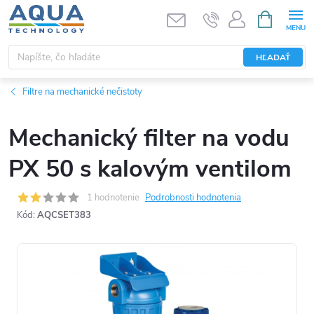
Prejsť
NÁKUPN
KOŠÍK
na
obsah
HĽADAŤ
Filtre na mechanické nečistoty
Mechanický filter na vodu
PX 50 s kalovým ventilom
1 hodnotenie
Podrobnosti hodnotenia
Kód:
AQCSET383