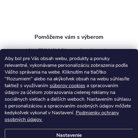
i
e
AQUA TECHNOLOGY s.r.o.
Aby bol pre Vás obsah webu, produkty a ponuky
info
@
aquatechnology.sk
relevantné, vykonávame personalizáciu zobrazenia podľa
Vášho správania na webe. Kliknutím na tlačítko
+421 911 991 394
"Rozumiem" alebo na akýkoľvek obsah na webu súhlasíte
taktiež s využívaním
súborov cookies
a spracovaním
údajov za účelom zobrazovania cielenej reklamy na
sociálnych sietiach a ďalších weboch. Nastavením súhlasu
Informácie pre vás
s personalizáciou a spracovaním osobných údajov môžete
kedykoľvek vykonať v Nastavení.
Podmienky ochrany
osobných údajov.
Kontakty
Obchodné podmienky
Technický dotazník
Nastavenie