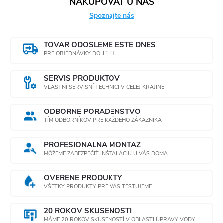
NAKUPOVAŤ U NÁS
Spoznajte nás
TOVAR ODOŠLEME EŠTE DNES
PRE OBJEDNÁVKY DO 11 H
SERVIS PRODUKTOV
VLASTNÍ SERVISNÍ TECHNICI V CELEJ KRAJINE
ODBORNÉ PORADENSTVO
TÍM ODBORNÍKOV PRE KAŽDÉHO ZÁKAZNÍKA
PROFESIONÁLNA MONTÁŽ
MÔŽEME ZABEZPEČIŤ INŠTALÁCIU U VÁS DOMA
OVERENÉ PRODUKTY
VŠETKY PRODUKTY PRE VÁS TESTUJEME
20 ROKOV SKÚSENOSTÍ
MÁME 20 ROKOV SKÚSENOSTÍ V OBLASTI ÚPRAVY VODY