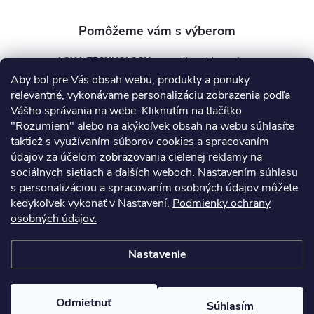
AQUA TECHNOLOGY s.r.o.
Aby bol pre Vás obsah webu, produkty a ponuky
info
@
aquatechnology.sk
relevantné, vykonávame personalizáciu zobrazenia podľa
Vášho správania na webe. Kliknutím na tlačítko
+421 911 991 394
"Rozumiem" alebo na akýkoľvek obsah na webu súhlasíte
taktiež s využívaním
súborov cookies
a spracovaním
údajov za účelom zobrazovania cielenej reklamy na
sociálnych sietiach a ďalších weboch. Nastavením súhlasu
Informácie pre vás
s personalizáciou a spracovaním osobných údajov môžete
kedykoľvek vykonať v Nastavení.
Podmienky ochrany
osobných údajov.
Kontakty
Obchodné podmienky
Technický dotazník
Nastavenie
Copyright 2026
AquaPro-Shop.sk
. Všetky práva vyhradené.
Upraviť
nastavenie cookies
Odmietnuť
Súhlasím