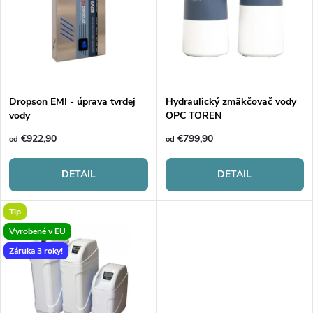
e
p
Abecedne
n
i
i
s
e
Dropson EMI - úprava tvrdej
Hydraulický zmäkčovač vody
vody
OPC TOREN
p
p
€922,90
€799,90
od
od
r
r
DETAIL
DETAIL
o
o
Tip
d
Vyrobené v EU
d
Záruka 3 roky!
u
u
k