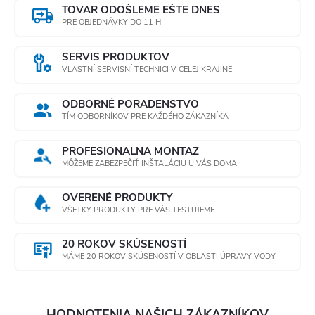
a
TOVAR ODOŠLEME EŠTE DNES
PRE OBJEDNÁVKY DO 11 H
c
SERVIS PRODUKTOV
i
VLASTNÍ SERVISNÍ TECHNICI V CELEJ KRAJINE
e
ODBORNÉ PORADENSTVO
TÍM ODBORNÍKOV PRE KAŽDÉHO ZÁKAZNÍKA
p
r
PROFESIONÁLNA MONTÁŽ
MÔŽEME ZABEZPEČIŤ INŠTALÁCIU U VÁS DOMA
v
OVERENÉ PRODUKTY
k
VŠETKY PRODUKTY PRE VÁS TESTUJEME
y
20 ROKOV SKÚSENOSTÍ
MÁME 20 ROKOV SKÚSENOSTÍ V OBLASTI ÚPRAVY VODY
v
ý
HODNOTENIA NAŠICH ZÁKAZNÍKOV