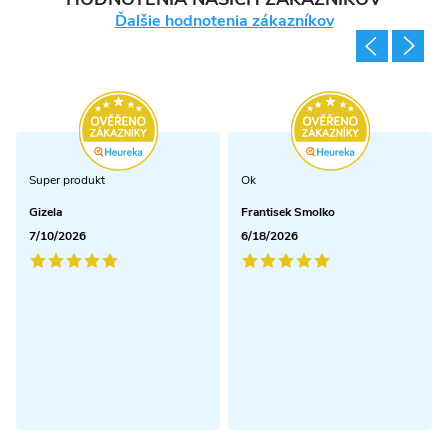
p
Ďalšie hodnotenia zákazníkov
i
s
u
Super produkt
Ok
Gizela
Frantisek Smolko
7/10/2026
6/18/2026