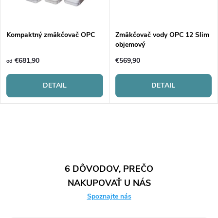
k
t
t
o
Kompaktný zmäkčovač OPC
Zmäkčovač vody OPC 12 Slim
objemový
o
v
€681,90
€569,90
od
v
DETAIL
DETAIL
O
v
l
6 DÔVODOV, PREČO
NAKUPOVAŤ U NÁS
á
Spoznajte nás
d