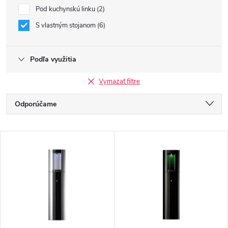
Pod kuchynskú linku
2
S vlastným stojanom
6
Podľa využitia
Vymazať filtre
R
Odporúčame
a
Najlacnejšie
V
Najdrahšie
d
ý
Najpredávanejšie
e
p
Abecedne
n
i