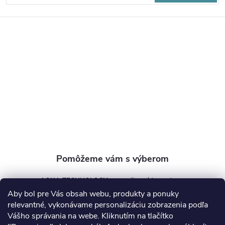
á
p
ä
t
i
e
AQUA TECHNOLOGY s.r.o.
Aby bol pre Vás obsah webu, produkty a ponuky
info
@
aquatechnology.sk
relevantné, vykonávame personalizáciu zobrazenia podľa
Vášho správania na webe. Kliknutím na tlačítko
+421 911 991 394