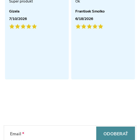
Super produkt
Ok
Gizela
Frantisek Smolko
7/10/2026
6/18/2026
Odoberať newsletter
Z
Email
ODOBERAŤ