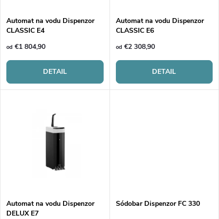
i
s
e
Automat na vodu Dispenzor
Automat na vodu Dispenzor
CLASSIC E4
CLASSIC E6
p
p
€1 804,90
€2 308,90
od
od
r
r
DETAIL
DETAIL
o
o
d
d
u
u
k
k
t
t
o
Automat na vodu Dispenzor
Sódobar Dispenzor FC 330
DELUX E7