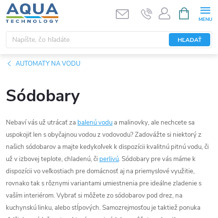
Prejsť
NÁKUPN
KOŠÍK
na
obsah
HĽADAŤ
AUTOMATY NA VODU
Sódobary
Nebaví vás už utrácať za
balenú vodu
a malinovky, ale nechcete sa
uspokojiť len s obyčajnou vodou z vodovodu? Zadovážte si niektorý z
našich sódobarov a majte kedykoľvek k dispozícii kvalitnú pitnú vodu, či
už v izbovej teplote, chladenú, či
perlivú
. Sódobary pre vás máme k
dispozícii vo veľkostiach pre domácnosť aj na priemyslové využitie,
rovnako tak s rôznymi variantami umiestnenia pre ideálne zladenie s
vaším interiérom. Vybrať si môžete zo sódobarov pod drez, na
kuchynskú linku, alebo stĺpových. Samozrejmosťou je taktiež ponuka