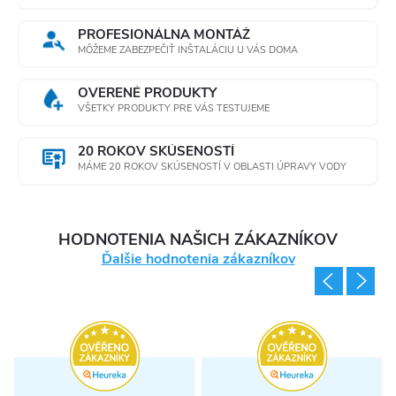
p
r
PROFESIONÁLNA MONTÁŽ
MÔŽEME ZABEZPEČIŤ INŠTALÁCIU U VÁS DOMA
v
OVERENÉ PRODUKTY
k
VŠETKY PRODUKTY PRE VÁS TESTUJEME
y
20 ROKOV SKÚSENOSTÍ
MÁME 20 ROKOV SKÚSENOSTÍ V OBLASTI ÚPRAVY VODY
v
ý
HODNOTENIA NAŠICH ZÁKAZNÍKOV
p
Ďalšie hodnotenia zákazníkov
i
s
u