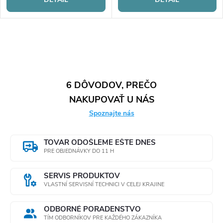
O
v
l
6 DÔVODOV, PREČO
NAKUPOVAŤ U NÁS
á
Spoznajte nás
d
a
TOVAR ODOŠLEME EŠTE DNES
PRE OBJEDNÁVKY DO 11 H
c
SERVIS PRODUKTOV
i
VLASTNÍ SERVISNÍ TECHNICI V CELEJ KRAJINE
e
ODBORNÉ PORADENSTVO
TÍM ODBORNÍKOV PRE KAŽDÉHO ZÁKAZNÍKA