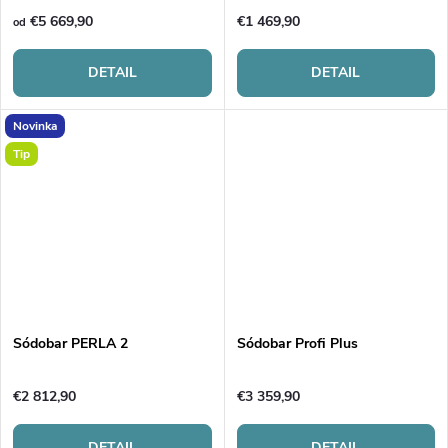
o
v
€5 669,90
€1 469,90
od
v
DETAIL
DETAIL
Novinka
Tip
Sódobar PERLA 2
Sódobar Profi Plus
€2 812,90
€3 359,90
DETAIL
DETAIL