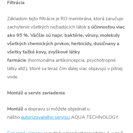
Filtrácia
Základom tejto filtrácie je RO membrána, ktorá zaručuje
zachytenie všetkých nežiadúcich látok
s účinnosťou viac
ako 95 %. Väčšie sú napr. baktérie, vírusy, molekuly
všetkých chemických prvkov, herbicídy, dusičnany a
všetky ťažké kovy, zvyškové látky
farmácie
(hormonálna antikoncepcia, psychotropné
látky atď.), ktoré sa teraz čím ďalej viac objavujú v pitnej
vode.
Montáž a servis zariadenia
Montáž
a dopravu si môžete objednať u
nášho
autorizovaného servisu
AQUA TECHNOLOGY.