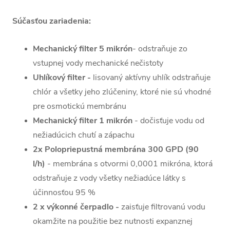
Súčasťou zariadenia:
Mechanický filter
5 mikrón
- odstraňuje zo
vstupnej vody mechanické nečistoty
Uhlíkový filter -
lisovaný aktívny uhlík odstraňuje
chlór a všetky jeho zlúčeniny, ktoré nie sú vhodné
pre osmotickú membránu
Mechanický filter 1 mikrón
- dočisťuje vodu od
nežiadúcich chutí a zápachu
2x Polopriepustná membrána 300 GPD (90
l/h)
- membrána s otvormi 0,0001 mikróna, ktorá
odstraňuje z vody všetky nežiadúce látky s
účinnosťou 95 %
2 x výkonné čerpadlo -
zaisťuje filtrovanú vodu
okamžite na použitie bez nutnosti expanznej