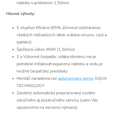
nádoby s prietokom 1,5l/min
Hlavné výhody:
5 stupňov filtrácie (95% účinnosť odstránenia
všetkých nežiadúcich látok vrátane vírusov, cýst a
baktérií)
Špičkový výkon 90l/h (1,5l/min)
2 x Výkonné čerpadlo, vďaka ktorému nie je
potrebné inštalovať expanznú nádobu a vodu je
možné čerpať bez prestávky
Montáž zariadenia cez
autorizovaný servis
AQUA
TECHNOLOGY
Zaistený automatický prepracovaný systém
záručného aj pozáručného servisu (sami Vás
upozorníme na servisnú výmenu)