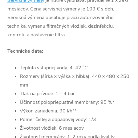
Servisné výmeny
je nutné vykonávať pravidelne 1 x za 6
mesiacov. Cena servisnej výmeny je 109 € s dph.
Servisná výmena obsahuje prácu autorizovaného
technika, výmenu filtračných vložiek, dezinfekciu,
kontrolu a nastavenie filtra.
Technické dáta:
Teplota vstupnej vody: 4–42 °C
Rozmery (šírka × výška × hĺbka): 440 x 480 x 250
mm
Tlak na prívode: 1 – 4 bar
Účinnosť polopriepustné membrány: 95 %*
Výkon zariadenia: 90 l/h**
Pomer čistej a odpadovej vody: 1/3
Životnosť vložiek: 6 mesiacov
Životnosť membrány: 1-2 roky podľa kvality