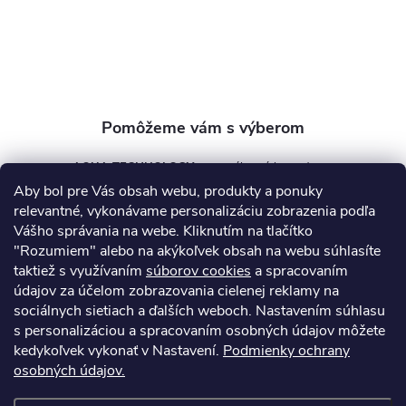
i
e
AQUA TECHNOLOGY s.r.o.
Aby bol pre Vás obsah webu, produkty a ponuky
info
@
aquatechnology.sk
relevantné, vykonávame personalizáciu zobrazenia podľa
Vášho správania na webe. Kliknutím na tlačítko
+421 911 991 394
"Rozumiem" alebo na akýkoľvek obsah na webu súhlasíte
taktiež s využívaním
súborov cookies
a spracovaním
údajov za účelom zobrazovania cielenej reklamy na
sociálnych sietiach a ďalších weboch. Nastavením súhlasu
Informácie pre vás
s personalizáciou a spracovaním osobných údajov môžete
kedykoľvek vykonať v Nastavení.
Podmienky ochrany
osobných údajov.
Kontakty
Obchodné podmienky
Technický dotazník