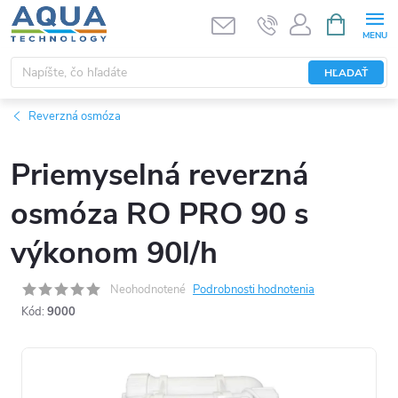
Prejsť
NÁKUPN
KOŠÍK
na
obsah
HĽADAŤ
Reverzná osmóza
Priemyselná reverzná
osmóza RO PRO 90 s
výkonom 90l/h
Neohodnotené
Podrobnosti hodnotenia
Kód:
9000