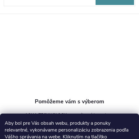
á
p
ä
t
i
e
AQUA TECHNOLOGY s.r.o.
Aby bol pre Vás obsah webu, produkty a ponuky
info
@
aquatechnology.sk
relevantné, vykonávame personalizáciu zobrazenia podľa
Vášho správania na webe. Kliknutím na tlačítko