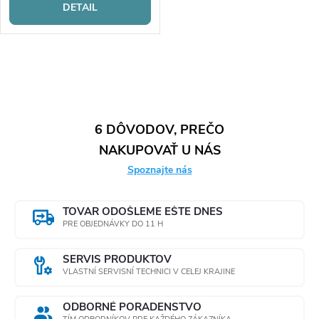
DETAIL
O
v
l
6 DÔVODOV, PREČO
NAKUPOVAŤ U NÁS
á
Spoznajte nás
d
a
TOVAR ODOŠLEME EŠTE DNES
PRE OBJEDNÁVKY DO 11 H
c
SERVIS PRODUKTOV
i
VLASTNÍ SERVISNÍ TECHNICI V CELEJ KRAJINE
e
ODBORNÉ PORADENSTVO