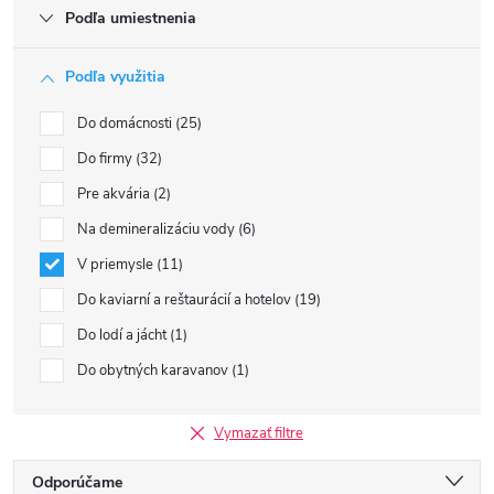
Podľa umiestnenia
Podľa využitia
Do domácnosti
25
Do firmy
32
Pre akvária
2
Na demineralizáciu vody
6
V priemysle
11
Do kaviarní a reštaurácií a hotelov
19
Do lodí a jácht
1
Do obytných karavanov
1
Vymazať filtre
R
Odporúčame