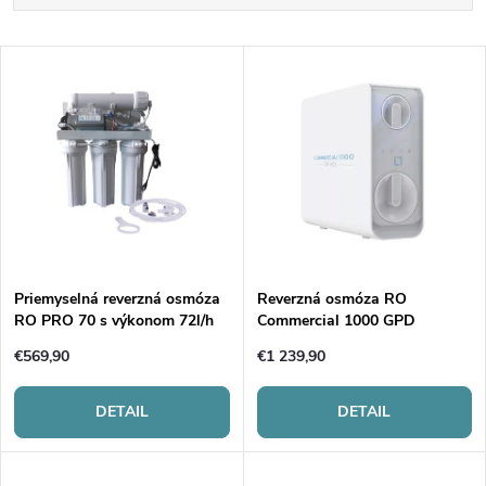
a
Najlacnejšie
V
Najdrahšie
d
ý
Najpredávanejšie
e
p
Abecedne
n
i
i
s
e
Priemyselná reverzná osmóza
Reverzná osmóza RO
RO PRO 70 s výkonom 72l/h
Commercial 1000 GPD
p
p
€569,90
€1 239,90
r
r
DETAIL
DETAIL
o
o