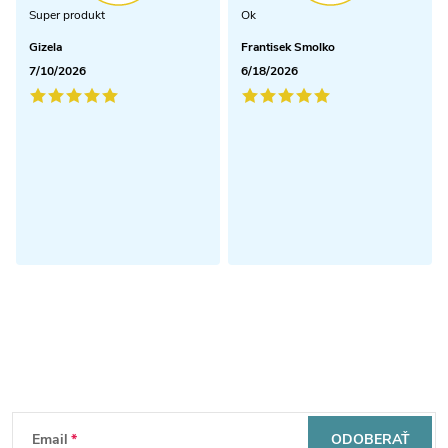
Super produkt
Ok
Gizela
Frantisek Smolko
7/10/2026
6/18/2026
Odoberať newsletter
Z
Email
ODOBERAŤ