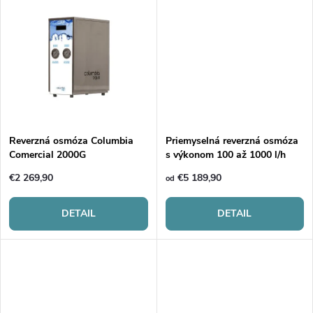
d
d
u
u
k
k
t
t
o
Reverzná osmóza Columbia
Priemyselná reverzná osmóza
Comercial 2000G
s výkonom 100 až 1000 l/h
o
v
€2 269,90
€5 189,90
od
v
DETAIL
DETAIL