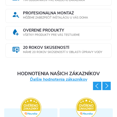
TÍM ODBORNÍKOV PRE KAŽDÉHO ZÁKAZNÍKA
p
r
PROFESIONÁLNA MONTÁŽ
MÔŽEME ZABEZPEČIŤ INŠTALÁCIU U VÁS DOMA
v
OVERENÉ PRODUKTY
k
VŠETKY PRODUKTY PRE VÁS TESTUJEME
y
20 ROKOV SKÚSENOSTÍ
MÁME 20 ROKOV SKÚSENOSTÍ V OBLASTI ÚPRAVY VODY
v
ý
HODNOTENIA NAŠICH ZÁKAZNÍKOV
p
Ďalšie hodnotenia zákazníkov
i
s
u