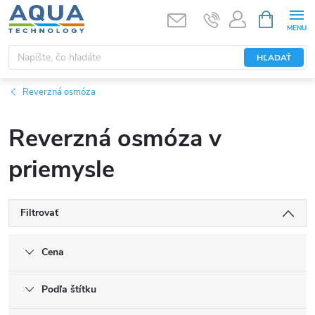
Prejsť
NÁKUPN
KOŠÍK
na
obsah
HĽADAŤ
Reverzná osmóza
Reverzná osmóza v
priemysle
Filtrovať
Cena
Podľa štítku